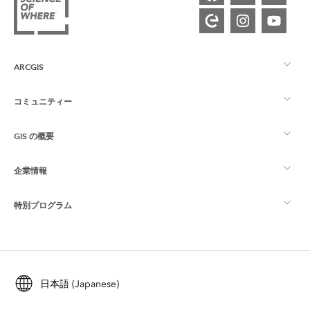
ARCGIS
コミュニティー
ArcGIS の概要
GIS の概要
Esri Community
マッピング
企業情報
GIS とは
ArcGIS ブログ
ArcGIS Pro
特別プログラム
Esri について
ロケーション インテリジェンス
業界ブログ
ArcGIS Enterprise
ArcGIS for Personal Use
Esri に連絡
トレーニング
ユーザー調査およびテスト
ArcGIS Online
ArcGIS for Student Use
日本語 (Japanese)
採用情報
ArcUser
Esri Young Professionals Network
開発者向けテクノロジー