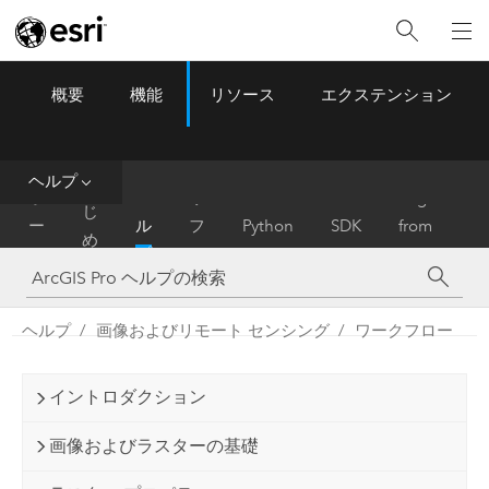
概要
機能
リソース
エクステンション
ArcGIS Pro
Menu
ツ
ー
ル
ヘルプ
は
ホ
ヘ
リ
Migrate
じ
ー
ル
フ
Python
SDK
from
め
ム
プ
ァ
ArcMap
に
レ
ン
ヘルプ
画像およびリモート センシング
ワークフロー
ス
イントロダクション
画像およびラスターの基礎