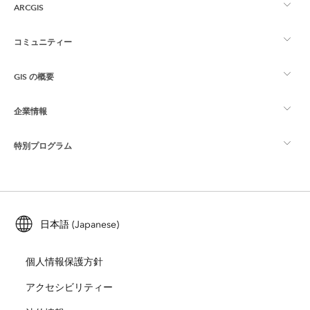
ARCGIS
コミュニティー
ArcGIS の概要
GIS の概要
Esri Community
マッピング
企業情報
GIS とは
ArcGIS ブログ
ArcGIS Pro
特別プログラム
Esri について
ロケーション インテリジェンス
業界ブログ
ArcGIS Enterprise
ArcGIS for Personal Use
Esri に連絡
トレーニング
ユーザー調査およびテスト
ArcGIS Online
ArcGIS for Student Use
日本語 (Japanese)
採用情報
ArcUser
Esri Young Professionals Network
開発者向けテクノロジー
自然保護
個人情報保護方針
オープンビジョン
ArcNews
イベント
ArcGIS Location Platform
アクセシビリティー
災害対応
パートナー
ArcWatch