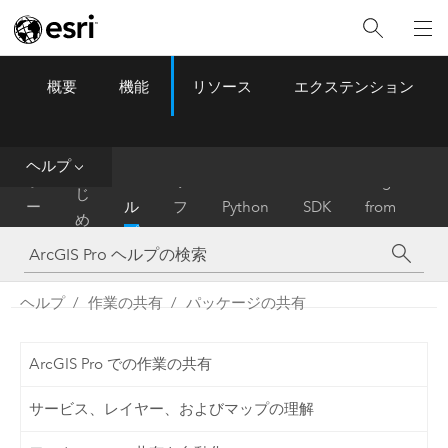
概要
機能
リソース
エクステンション
ArcGIS Pro
Menu
ツ
ー
ル
ヘルプ
は
ホ
ヘ
リ
Migrate
じ
ー
ル
フ
Python
SDK
from
め
ム
プ
ァ
ArcMap
に
レ
ン
ヘルプ
作業の共有
パッケージの共有
ス
ArcGIS Pro での作業の共有
サービス、レイヤー、およびマップの理解