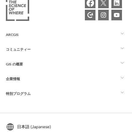
ARCGIS
コミュニティー
ArcGIS の概要
GIS の概要
Esri Community
マッピング
企業情報
GIS とは
ArcGIS ブログ
ArcGIS Pro
特別プログラム
Esri について
ロケーション インテリジェンス
業界ブログ
ArcGIS Enterprise
ArcGIS for Personal Use
Esri に連絡
トレーニング
ユーザー調査およびテスト
ArcGIS Online
ArcGIS for Student Use
日本語 (Japanese)
採用情報
ArcUser
Esri Young Professionals Network