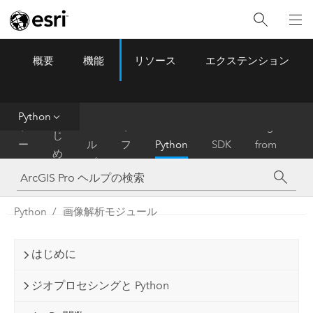
概要
機能
リソース
エクステンション
ArcGIS Pro
Menu
ツ
ー
ル
Python
は
ホ
ヘ
リ
Migrate
じ
ー
ル
フ
Python
SDK
from
め
ム
プ
ァ
ArcMap
に
レ
ン
Python
画像解析モジュール
ス
はじめに
ジオプロセシングと Python