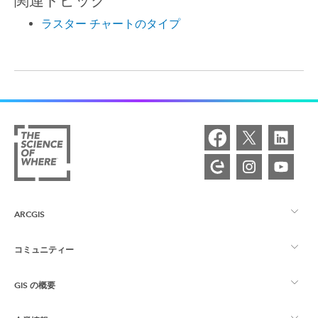
関連トピック
ラスター チャートのタイプ
ARCGIS
コミュニティー
ArcGIS の概要
GIS の概要
Esri Community
マッピング