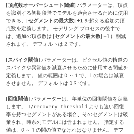
[頂点数オーバーシュート閾値]
パラメーターは、頂点
を識別する初期段階でモデルを適合させるために使用
できる、
[セグメントの最大数]
+1
を超える追加の頂
点数を定義します。 モデリング プロセスの後半で
は、追加の頂点数は
[セグメントの最大数]
+1
に削減
されます。 デフォルトは 2 です。
[スパイク閾値]
パラメーターは、ピクセル値の軌道の
スパイクや異常値を減衰させるために使用する閾値を
定義します。 値の範囲は 0 ～ 1 で、1 の場合は減衰
させません。 デフォルトは 0.9 です。
[回復閾値]
パラメーターは、年単位の回復閾値を定義
します。
1/recovery threshold
よりも速い回復
率を持つセグメントがある場合、そのセグメントは破
棄され、時系列モデルには含まれません。 指定する
値は、0 ～ 1 の間の値でなければなりません。 デフ