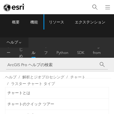
概要
機能
リソース
エクステンション
ArcGIS Pro
Menu
ツ
ー
ル
ヘルプ
は
ホ
ヘ
リ
Migrate
じ
ー
ル
フ
Python
SDK
from
め
ム
プ
ァ
ArcMap
に
レ
ン
ヘルプ
解析とジオプロセシング
チャート
ス
ラスター チャート タイプ
チャートとは
チャートのクイック ツアー