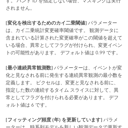
す。 バンド ID を指定しない場合、マスキングは実行
されません。
[変化を検出するためのカイ二乗閾値]
パラメーター
は、カイ二乗統計変更確率閾値です。 観測データに
含まれている計算された変更確率がこの閾値を超えて
いる場合、異常としてフラグが付けられ、変更イベン
トの可能性があります。 デフォルト値は 0.99 です。
[最小連続異常観測数]
パラメーターは、イベントが変
化と見なされる前に発生する連続異常観測の最小数を
定義します。 ピクセルは、変更と見なされる前に、
指定した数の連続するタイム スライスに対して、異
常としてフラグを付けられる必要があります。 デフ
ォルト値は 6 です。
[フィッティング頻度 (年) を更新しています]
パラメ
ーターは、時系列モデルを新しい観測データで更新す