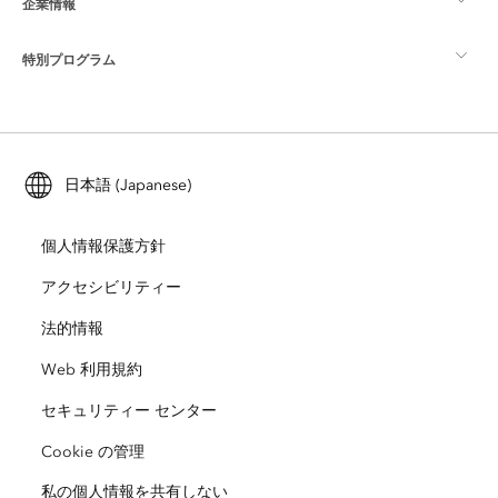
企業情報
GIS とは
ArcGIS ブログ
ArcGIS Pro
特別プログラム
Esri について
ロケーション インテリジェンス
業界ブログ
ArcGIS Enterprise
ArcGIS for Personal Use
Esri に連絡
トレーニング
ユーザー調査およびテスト
ArcGIS Online
ArcGIS for Student Use
日本語 (Japanese)
採用情報
ArcUser
Esri Young Professionals Network
開発者向けテクノロジー
自然保護
個人情報保護方針
オープンビジョン
ArcNews
イベント
ArcGIS Location Platform
アクセシビリティー
災害対応
パートナー
ArcWatch
法的情報
Esri ストア
教育機関
Web 利用規約
企業行動規範
Esri Press
ArcGIS Architecture Center
セキュリティー センター
非営利組織
環境および持続可能性の取り組み
Esri ビデオ
Cookie の管理
私の個人情報を共有しない
人種的平等