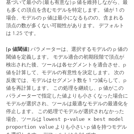
基づいて最小の (最も有意な) p 値を維持しながら、最
も多くの頂点を含むモデルを特定します。 値が 1 の
場合、モデルの p 値は最小になるものの、含まれる
頂点の数が多くない可能性があります。 デフォルト
は 1.25 です。
[p 値閾値]
パラメーターは、選択するモデルの p 値の
閾値を定義します。 モデル適合の初期段階で頂点が
検出された後、ツールは各セグメントを適合させ、p
値を計算して、モデルの有意性を決定します。 次の
反復では、モデルはセグメント数を 1 つ減らして、p
値を再計算します。 この処理を継続し、p 値がこの
パラメーターで指定した値よりも小さくなった場合に
モデルが選択され、ツールは最適なモデルの最適化を
停止します。 この処理でモデルが選択されなかった
場合、ツールは
lowest p-value × best model
proportion value
よりも小さい p 値を持つモデル