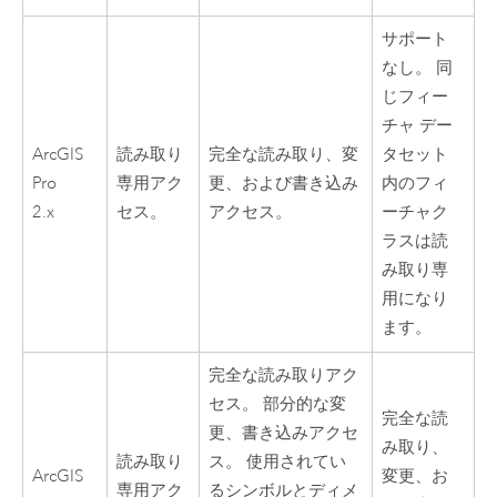
サポート
なし。 同
じフィー
チャ デー
ArcGIS
読み取り
完全な読み取り、変
タセット
Pro
専用アク
更、および書き込み
内のフィ
2.x
セス。
アクセス。
ーチャク
ラスは読
み取り専
用になり
ます。
完全な読み取りアク
セス。 部分的な変
完全な読
更、書き込みアクセ
み取り、
読み取り
ス。 使用されてい
ArcGIS
変更、お
専用アク
るシンボルとディメ