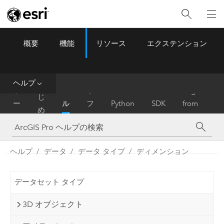
概要
機能
リソース
エクステンション
ArcGIS Pro
Menu
ツ
ー
ル
ヘルプ
は
ホ
ヘ
リ
Migrate
じ
ー
ル
フ
Python
SDK
from
め
ム
プ
ァ
ArcMap
に
レ
ン
ヘルプ
データ
データ タイプ
ディメンション
ス
データセット タイプ
3D オブジェクト