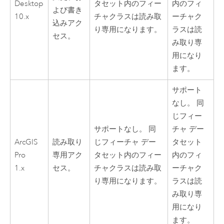
Desktop
タセット内のフィー
内のフィ
よび書き
10.x
チャクラスは読み取
ーチャク
込みアク
り専用になります。
ラスは読
セス。
み取り専
用になり
ます。
サポート
なし。 同
じフィー
サポートなし。 同
チャ デー
ArcGIS
読み取り
じフィーチャ デー
タセット
Pro
専用アク
タセット内のフィー
内のフィ
1.x
セス。
チャクラスは読み取
ーチャク
り専用になります。
ラスは読
み取り専
用になり
ます。