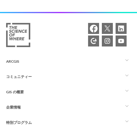
ARCGIS
コミュニティー
ArcGIS の概要
GIS の概要
Esri Community
マッピング
企業情報
GIS とは
ArcGIS ブログ
ArcGIS Pro
特別プログラム
Esri について
ロケーション インテリジェンス
業界ブログ
ArcGIS Enterprise