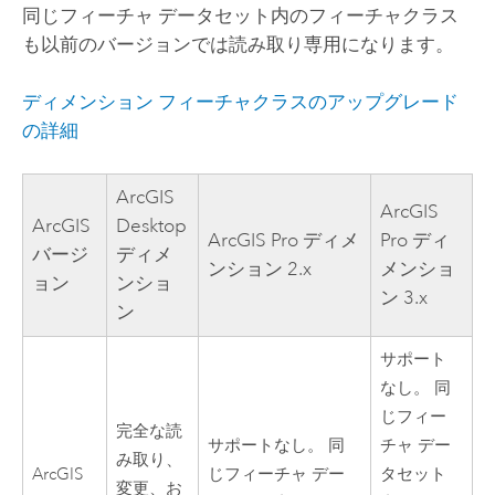
同じフィーチャ データセット内のフィーチャクラス
も以前のバージョンでは読み取り専用になります。
ディメンション フィーチャクラスのアップグレード
の詳細
ArcGIS
ArcGIS
ArcGIS
Desktop
ArcGIS Pro
ディメ
Pro
ディ
バージ
ディメ
ンション 2.x
メンショ
ョン
ンショ
ン 3.x
ン
サポート
なし。 同
じフィー
完全な読
サポートなし。 同
チャ デー
み取り、
ArcGIS
じフィーチャ デー
タセット
変更、お