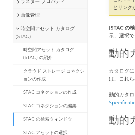
ラスター プロパティ
開発者向けテクノロジー
自然資源
とリンク
マッピング &amp; 空間解析アプリ
画像管理
ケーションの構築
すべての業種
[STAC の
時空間アセット カタログ
示、選択で
(STAC)
すべてのプロダクト
動的
時空間アセット カタログ
(STAC) の紹介
カタログに
クラウド ストレージ コネクシ
は、これら
ョンの作成
STAC コネクションの作成
動的カタロ
Specificati
STAC コネクションの編集
動的
STAC の検索ウィンドウ
STAC アセットの選択