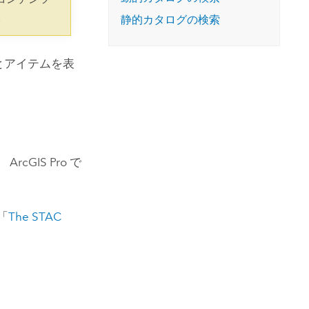
コースを探索
ArcGIS Pro の詳細
。
静的カタログの検索
とアイテムを表
。
ArcGIS Pro
で
「
The STAC