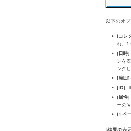
以下のオプ
[コレ
れ、1
[日時]
ンを
ングし
[範囲]
[ID]
-
[属性]
ーの
W
[1 
[結果の表示