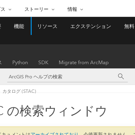
注目のイニシアティブ
ビス
ストーリー
情報
能
ESRI ストーリー
セルフサービス
ESRI について
ARCGIS の購入
ESRI に連絡
要
機能
リソース
エクステンション
無料
 サービス
織
ッピング
WhereNext Magazine
優れた地理空間情報活用へ
Esri について
ユーザー タイプ
ArcUser
サポートに問い
ータを空間的に表示および理解
エグゼクティブレベルのニ
の道
ArcGIS へのロールベー
ArcGIS ユーザー向け
ト
全
Esri のプログラムと取り組み
ュースと洞察
ス
的な技術リソース
析
Esri Community
ス
イベント
置情報を分析に活用
Esri ブログ
Esri ストア
ArcNews
ス
Python
SDK
Migrate from ArcMap
ArcGIS ブログ
実世界のグローバルな GIS
Esri の ArcGIS 製品
業界ニュースと ArcGIS
体
パートナー
ータ管理
技術革新
新情報
ドキュメント
間データの統合、編集、共有
購入方法
な開発
採用情報
インフラストラクチャ管理
Esri と The Science of Where
Esri 製品、パートナー製
ArcWatch
My Esri
カタログ (STAC)
GIS を活用して、最新の強靱で持続可能な未
メディアおよびアナリスト関
のポッドキャスト
者サブスクリプション
地理空間に関するニュ
来を創ります。 計画と運用に対する地理学
すべての機能
係者の方へ
ビジネスおよびテクノロジ
ス、見解、およびトレ
的アプローチは、インフラストラクチャ プ
AC の検索ウィンドウ
ロジェクトが周囲の環境とどのように関連
ー リーダーの声
しているかをリーダーが理解するのに役立
ちます。
Esri に連絡
すべてのストーリー
3 ドキュメントは
アーカイブされており
、今後更新されません。 
インフラストラクチャ管理の探索