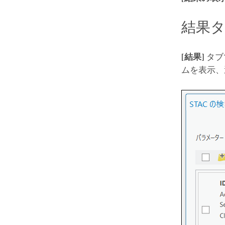
結果
[結果]
タブ
ムを表示、