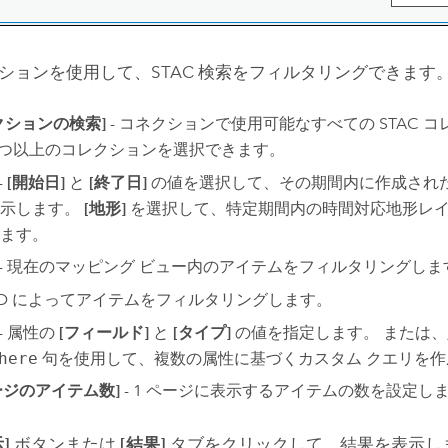
ションを使用して、STAC 検索をフィルタリングできます
クションの検索]
- コネクションで使用可能なすべての STAC 
 つ以上のコレクションを選択できます。
-
[開始日]
と
[終了日]
の値を選択して、その期間内に作成された 
表示します。
[地形]
を選択して、特定期間内の時間対応地形レ
ます。
- 現在のマッピング ビュー内のアイテムをフィルタリングしま
 ID によってアイテムをフィルタリングします。
- 属性の
[フィールド]
と
[タイプ]
の値を指定します。 または、
here
句を使用して、複数の属性に基づくカスタム クエリを作
ページのアイテム数]
- 1 ページに表示するアイテムの数を設定し
]
ボタンまたは
[結果]
タブをクリックして、結果を表示し