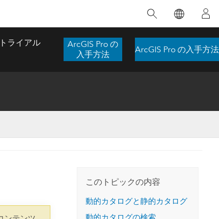
注目のトレーニング
注目の製品
注目のストーリー
注目
GIS について
イノベーションへの取り
組み
トライアル
ArcGIS Pro の
ArcGIS Pro の入手方法
合わせ
GIS とは
入手方法
スのアクセ
の実践
人工知能 (AI)
地理学的アプローチ
ロケーション インテリ
ジェンス
 更
デジタル トランスフォ
空間データ サイエンス: 解析を進化さ
ArcGIS Pro の概要
マップがライフラインとなるとき
The
ーメーション
品、開発
せる
ArcGIS Pro は、Esri の世界をリードする
2024 年にブラジルで発生した歴史的な洪水
著: J
ー
デジタル ツイン
GIS デスクトップ アプリケーションであ
の際、GIS 技術を専門とする企業である
このインストラクター主導型のコースで
本書
ンド
り、マッピング、解析、データ管理に用い
Codex は、30 日間で 17 件の緊急洪水アプ
は、データのパターンや関係性を明らかに
かつ
られています。 技術がどのようなものかを
リケーションを構築し、重要な救助活動を
このトピックの内容
するために使用される空間統計技術を探索
解決
確認したり、ハンズオンのインタラクティ
実現しました。
し、複雑な問題を解決する知見を引き出し
らか
ブ マップを試したり、製品の機能を調べた
動的カタログと静的カタログ
ます。
ストーリーを読む
り、無料トライアルを開始したりします。
本書
動的カタログの検索
コンテンツ