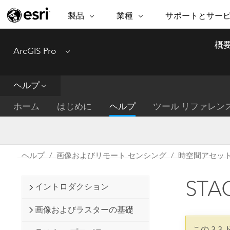
製品
業種
サポートとサー
ARCGIS
業種
サポートとサービス
機
概
ArcGIS Pro
Menu
ArcGIS の概要
建築・工業技術・建設
プロフェッショナル
非営利組
マ
Esri のエンタープライズ地理空間
コンサル
デ
テクニカル サポー
市民の安
プラットフォーム
ヘルプ
ビジネス
解
トレーニング
サイエン
ArcGIS Online
位
ホーム
はじめに
ヘルプ
ツール リファレン
自然保護
完全な SaaS マッピング プラット
地方自治
デ
フォーム
教育機関
空
持続可能
ArcGIS Pro
公共エネルギー
ヘルプ
画像およびリモート センシング
時空間アセット 
電気通信
世界有数の GIS ソフトウェア
施設管理
ST
交通機関
ArcGIS Enterprise
イントロダクション
保健福祉サービス
GIS とマッピングの基本的なシス
水道
画像およびラスターの基礎
テム
中央政府
この 3.