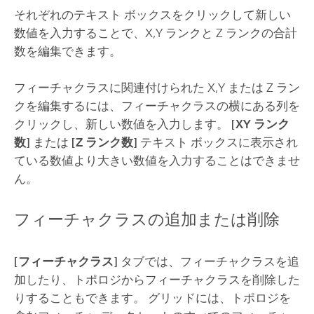
それぞれのテキスト ボックスをクリックして新しい
数値を入力することで、X,Y ランクと Z ランクの合計
数を編集できます。
フィーチャクラスに関連付けられた X,Y または Z ラン
クを編集するには、フィーチャクラスの横にある列を
クリックし、新しい数値を入力します。
[XY ランク
数]
または
[Z ランク数]
テキスト ボックスに表示され
ている数値より大きい数値を入力することはできませ
ん。
フィーチャクラスの追加または削除
[フィーチャクラス]
タブでは、フィーチャクラスを追
加したり、トポロジからフィーチャクラスを削除した
りすることもできます。 グリッドには、トポロジを