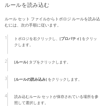
ルールを読み込む
ルール セット ファイルからトポロジ ルールを読み込
むには、次の手順に従います。
トポロジを右クリックし、
[プロパティ]
をクリッ
クします。
[ルール]
タブをクリックします。
[ルールの読み込み]
をクリックします。
読み込むルール セットが保存されている場所を参
照して選択します。