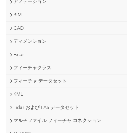
アノテーション
BIM
CAD
ディメンション
Excel
フィーチャクラス
フィーチャ データセット
KML
Lidar および LAS データセット
マルチファイル フィーチャ コネクション