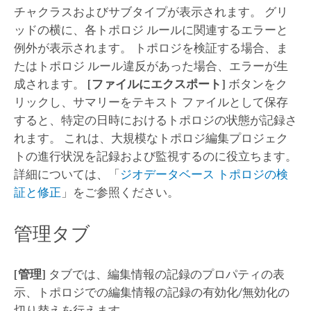
チャクラスおよびサブタイプが表示されます。 グリ
ッドの横に、各トポロジ ルールに関連するエラーと
例外が表示されます。 トポロジを検証する場合、ま
たはトポロジ ルール違反があった場合、エラーが生
成されます。
[ファイルにエクスポート]
ボタンをク
リックし、サマリーをテキスト ファイルとして保存
すると、特定の日時におけるトポロジの状態が記録さ
れます。 これは、大規模なトポロジ編集プロジェク
トの進行状況を記録および監視するのに役立ちます。
詳細については、「
ジオデータベース トポロジの検
証と修正
」をご参照ください。
管理タブ
[管理]
タブでは、編集情報の記録のプロパティの表
示、トポロジでの編集情報の記録の有効化/無効化の
切り替えを行えます。