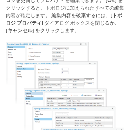
ロジを更新してプロパティを編集できます。
[OK]
を
クリックすると、トポロジに加えられたすべての編集
内容が確定します。 編集内容を破棄するには、
[トポ
ロジ プロパティ]
ダイアログ ボックスを閉じるか、
[キャンセル]
をクリックします。