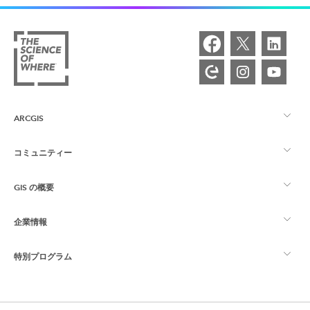
ARCGIS
コミュニティー
ArcGIS の概要
GIS の概要
Esri Community
マッピング
企業情報
GIS とは
ArcGIS ブログ
ArcGIS Pro
特別プログラム
Esri について
ロケーション インテリジェンス
業界ブログ
ArcGIS Enterprise
ArcGIS for Personal Use
Esri に連絡
トレーニング
ユーザー調査およびテスト
ArcGIS Online