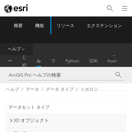
概要
機能
リソース
エクステンション
ArcGIS Pro
Menu
ツ
ー
ル
ヘルプ
は
ホ
ヘ
リ
Migrate
じ
ー
ル
フ
Python
SDK
from
め
ム
プ
ァ
ArcMap
に
レ
ン
ヘルプ
データ
データ タイプ
トポロジ
ス
データセット タイプ
3D オブジェクト