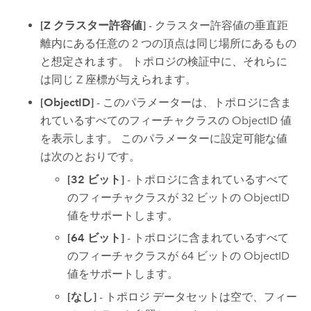
[Z クラスター許容値]
- クラスター許容値の垂直距
離内にある任意の 2 つの頂点は同じ場所にあるもの
と想定されます。 トポロジの検証中に、それらに
は同じ Z 座標が与えられます。
[ObjectID]
- このパラメーターは、トポロジに含ま
れているすべてのフィーチャクラスの ObjectID 値
を表示します。 このパラメーターに設定可能な値
は次のとおりです。
[32 ビット]
- トポロジに含まれているすべて
のフィーチャクラスが 32 ビットの ObjectID
値をサポートします。
[64 ビット]
- トポロジに含まれているすべて
のフィーチャクラスが 64 ビットの ObjectID
値をサポートします。
[なし]
- トポロジ データセットは空で、フィー