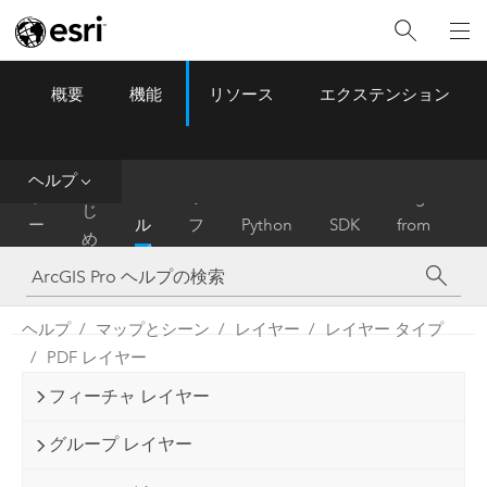
概要
機能
リソース
エクステンション
ArcGIS Pro
Menu
ツ
ー
ル
ヘルプ
は
ホ
ヘ
リ
Migrate
じ
ー
ル
フ
Python
SDK
from
め
ム
プ
ァ
ArcMap
に
レ
ン
ヘルプ
マップとシーン
レイヤー
レイヤー タイプ
ス
PDF レイヤー
フィーチャ レイヤー
グループ レイヤー