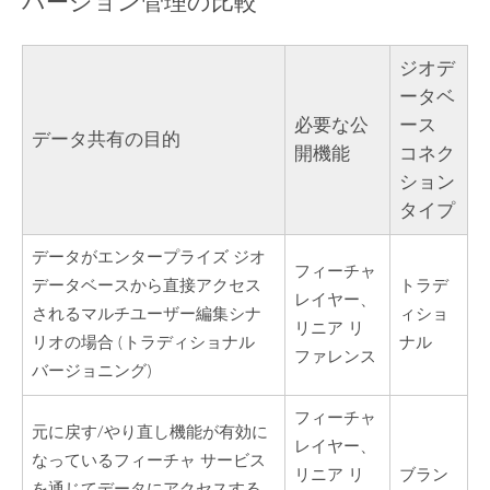
バージョン管理の比較
ジオデ
ータベ
必要な公
ース
データ共有の目的
開機能
コネク
ション
タイプ
データがエンタープライズ ジオ
フィーチャ
データベースから直接アクセス
トラデ
レイヤー、
されるマルチユーザー編集シナ
ィショ
リニア リ
リオの場合 (トラディショナル
ナル
ファレンス
バージョニング)
フィーチャ
元に戻す/やり直し機能が有効に
レイヤー、
なっているフィーチャ サービス
リニア リ
ブラン
を通じてデータにアクセスする