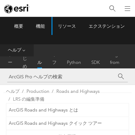
概要
機能
リソース
エクステンション
ArcGIS Pro
Menu
ツ
ー
ル
ヘルプ
は
ホ
ヘ
リ
Migrate
じ
ー
ル
フ
Python
SDK
from
め
ム
プ
ァ
ArcMap
に
レ
ン
ヘルプ
Production
Roads and Highways
ス
LRS の編集準備
ArcGIS Roads and Highways とは
ArcGIS Roads and Highways クイック ツアー