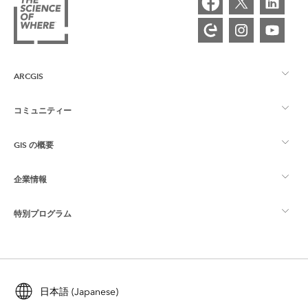
ARCGIS
コミュニティー
ArcGIS の概要
GIS の概要
Esri Community
マッピング
企業情報
GIS とは
ArcGIS ブログ
ArcGIS Pro
特別プログラム
Esri について
ロケーション インテリジェンス
業界ブログ
ArcGIS Enterprise
ArcGIS for Personal Use
Esri に連絡
トレーニング
ユーザー調査およびテスト
ArcGIS Online
ArcGIS for Student Use
日本語 (Japanese)
採用情報
ArcUser
Esri Young Professionals Network
開発者向けテクノロジー