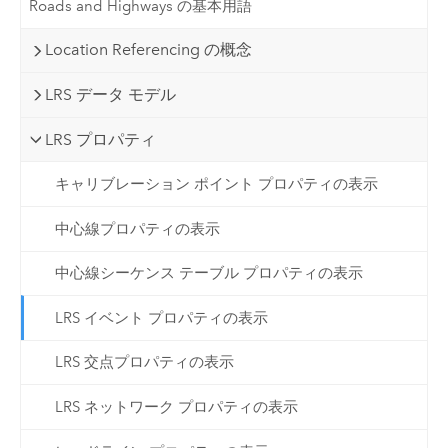
Roads and Highways の基本用語
Location Referencing の概念
LRS データ モデル
LRS プロパティ
キャリブレーション ポイント プロパティの表示
中心線プロパティの表示
中心線シーケンス テーブル プロパティの表示
LRS イベント プロパティの表示
LRS 交点プロパティの表示
LRS ネットワーク プロパティの表示