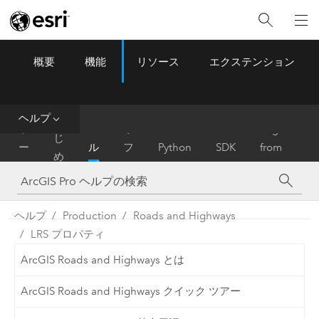
概要
機能
リソース
エクステンション
ArcGIS Pro
Menu
ツ
ー
ル
ヘルプ
は
ホ
ヘ
リ
Migrate
じ
ー
ル
フ
Python
SDK
from
め
ム
プ
ァ
ArcMap
に
レ
ン
ヘルプ
Production
Roads and Highways
ス
LRS プロパティ
ArcGIS Roads and Highways とは
ArcGIS Roads and Highways クイック ツアー