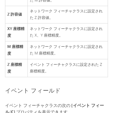
た M 許容値。
ネットワーク フィーチャクラスに設定され
Z 許容値
た Z 許容値。
XY 座標精
ネットワーク フィーチャクラスに設定され
度
た X、Y 座標精度。
M 座標精
ネットワーク フィーチャクラスに設定され
度
た M 座標精度。
Z 座標精
イベント フィーチャクラスに設定された Z
度
座標精度。
イベント フィールド
イベント フィーチャクラスの次の
[イベント フィー
ルド]
プロパティを表示できます。