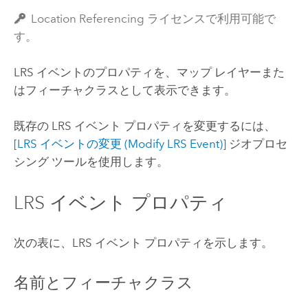
Location Referencing ライセンスで利用可能で
す。
LRS イベントのプロパティを、マップ レイヤーまた
はフィーチャクラスとして表示できます。
既存の LRS イベント プロパティを変更するには、
[LRS イベントの変更 (Modify LRS Event)]
ジオプロセ
シング ツールを使用します。
LRS イベント プロパティ
次の表に、LRS イベント プロパティを示します。
名前とフィーチャクラス