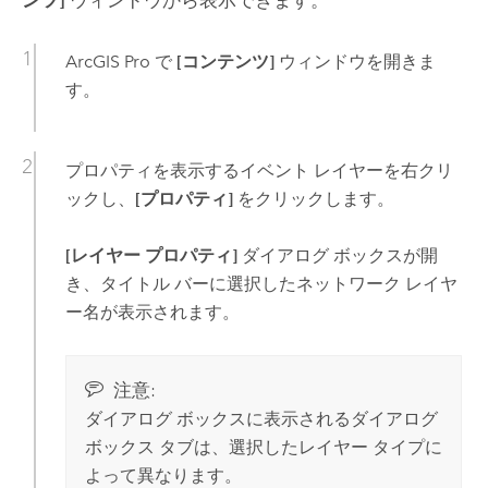
ンツ]
ウィンドウから表示できます。
ArcGIS Pro
で
[コンテンツ]
ウィンドウを開きま
す。
プロパティを表示するイベント レイヤーを右クリ
ックし、
[プロパティ]
をクリックします。
[レイヤー プロパティ]
ダイアログ ボックスが開
き、タイトル バーに選択したネットワーク レイヤ
ー名が表示されます。
注意:
ダイアログ ボックスに表示されるダイアログ
ボックス タブは、選択したレイヤー タイプに
よって異なります。