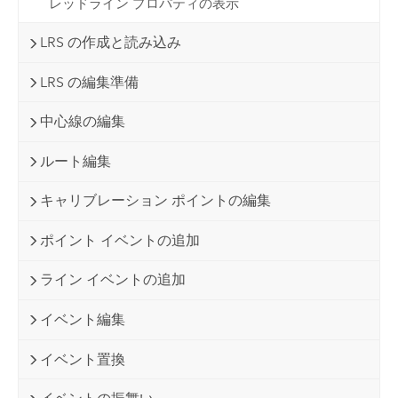
レッドライン プロパティの表示
LRS の作成と読み込み
LRS の編集準備
中心線の編集
ルート編集
キャリブレーション ポイントの編集
ポイント イベントの追加
ライン イベントの追加
イベント編集
イベント置換