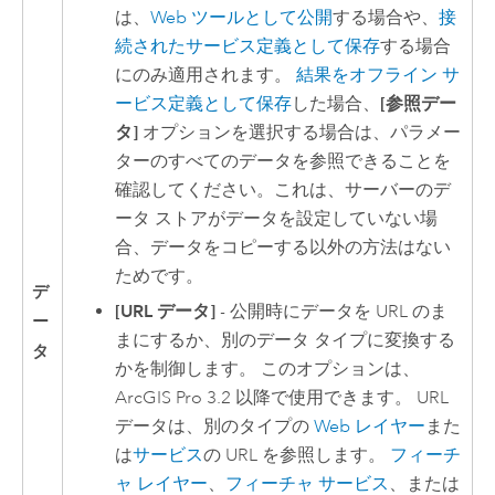
は、
Web ツールとして公開
する場合や、
接
続されたサービス定義として保存
する場合
にのみ適用されます。
結果をオフライン サ
ービス定義として保存
した場合、
[参照デー
タ]
オプションを選択する場合は、パラメー
ターのすべてのデータを参照できることを
確認してください。これは、サーバーのデ
ータ ストアがデータを設定していない場
合、データをコピーする以外の方法はない
ためです。
デ
[URL データ]
- 公開時にデータを URL のま
ー
まにするか、別のデータ タイプに変換する
タ
かを制御します。 このオプションは、
ArcGIS Pro 3.2
以降で使用できます。 URL
データは、別のタイプの
Web レイヤー
また
は
サービス
の URL を参照します。
フィーチ
ャ レイヤー
、
フィーチャ サービス
、または