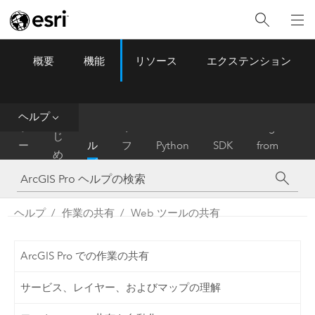
概要
機能
リソース
エクステンション
ArcGIS Pro
Menu
ツ
ー
ル
ヘルプ
は
ホ
ヘ
リ
Migrate
じ
ー
ル
フ
Python
SDK
from
め
ム
プ
ァ
ArcMap
に
レ
ン
ヘルプ
作業の共有
Web ツールの共有
ス
ArcGIS Pro での作業の共有
サービス、レイヤー、およびマップの理解