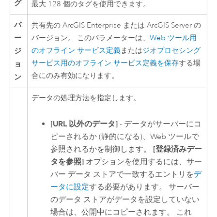
グ
最大 128 個のタグを使用できます。
バ
共有先の
ArcGIS Enterprise
または
ArcGIS Server
の
ー
バージョン。 このパラメーターは、
Web ツール用
ジ
のオフライン サービス定義
または
ジオプロセシング
サービス用のオフライン サービス定義を保存
する場
ョ
合にのみ有効になります。
ン
データの処理方法を指定します。
[URL 以外のデータ]
- データがサーバーにコ
ピーされるか (静的になる)、Web ツールで
参照されるかを制御します。
[登録済みデー
タを参照]
オプションを使用するには、サー
バー データ ストアで一致するエントリを
デ
ータに設定
する必要があります。 サーバー
のデータ ストアがデータを設定していない
場合は、公開中にコピーされます。 これ