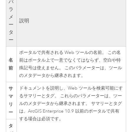
パ
ラ
メ
説明
ー
タ
ー
ポータルで共有される Web ツールの名前。 この名
名
前はポータル上で一意でなくてはならず、空白や特
前
殊記号は使えません。 このパラメーターは、ツール
のメタデータから継承されます。
サ
ドキュメントを説明し、Web ツールを検索可能にす
るサマリーとタグ。 これらのパラメーターは、ツー
マ
ルのメタデータから継承されます。 サマリーとタグ
リ
は、
ArcGIS Enterprise
10.9
以前のポータルで共有
ー
する場合は必須です。
タ