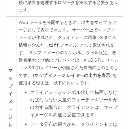
後に結果を処理するロジックを実装する必要があり
ます。
Web ツールを公開するときに、出力をマップ イメ
ージとして表示できます。 サーバー上でマップ イ
メージが作成され、クライアントに画像 (スタイル
情報を含んだ
.tiff
ファイル) として返送されま
す。 マップ イメージのシンボル、ラベル設定、透
過表示および他のプロパティは、
ArcGIS Pro
セッシ
ョンの出力レイヤーが公開された当初のものと同じ
マ
[マップ イメージ レイヤーの出力を表示]
です。
を
ッ
使用する理由は、以下のとおりです。
プ
クライアントがシンボル化して描画しなけ
イ
ればならない大量のフィーチャをツールが
メ
出力する場合に、クライアントは、マップ
ー
イメージを高速に受信できます。
ジ
データ分布の観点から、クライアントには
レ