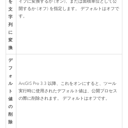
を
イプに変換するか (オン)、または面積単位として公
開するか (オフ) を指定します。 デフォルトはオフで
文
す。
字
列
に
変
換
デ
フ
ォ
ル
ArcGIS Pro 3.3
以降、これをオンにすると、ツール
ト
実行時に使用されたデフォルト値は、公開プロセス
の際に削除されます。 デフォルトはオフです。
値
の
削
除