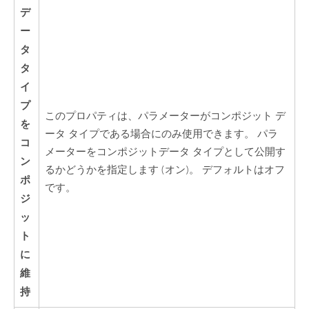
デ
ー
タ
タ
イ
プ
このプロパティは、パラメーターがコンポジット デ
を
ータ タイプである場合にのみ使用できます。 パラ
コ
メーターをコンポジットデータ タイプとして公開す
ン
るかどうかを指定します (オン)。 デフォルトはオフ
ポ
です。
ジ
ッ
ト
に
維
持