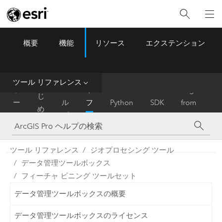
概要
機能
リソース
エクステンション
ArcGIS Pro
Menu
ツ
ー
ル
ツール リファレンス
は
ホ
ヘ
リ
Migrate
じ
ー
ル
フ
Python
SDK
from
め
ム
プ
ァ
ArcMap
に
レ
ン
ツール リファレンス
ジオプロセシング ツール
ス
データ管理ツールボックス
フィーチャ ビニング ツールセット
データ管理ツールボックスの概要
データ管理ツールボックスのライセンス