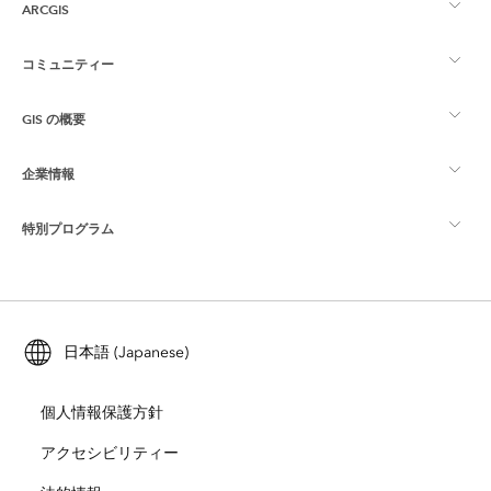
ARCGIS
コミュニティー
ArcGIS の概要
GIS の概要
Esri Community
マッピング
企業情報
GIS とは
ArcGIS ブログ
ArcGIS Pro
特別プログラム
Esri について
ロケーション インテリジェンス
業界ブログ
ArcGIS Enterprise
ArcGIS for Personal Use
Esri に連絡
トレーニング
ユーザー調査およびテスト
ArcGIS Online
ArcGIS for Student Use
日本語 (Japanese)
採用情報
ArcUser
Esri Young Professionals Network
開発者向けテクノロジー
自然保護
個人情報保護方針
オープンビジョン
ArcNews
イベント
ArcGIS Location Platform
アクセシビリティー
災害対応
パートナー
ArcWatch