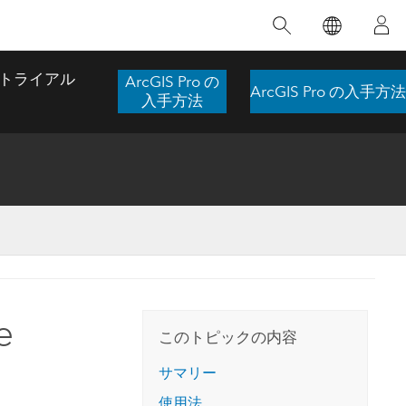
注目のトレーニング
注目の製品
注目のストーリー
注目
GIS について
イノベーションへの取り
組み
トライアル
ArcGIS Pro の
ArcGIS Pro の入手方法
合わせ
GIS とは
入手方法
スのアクセ
の実践
人工知能 (AI)
地理学的アプローチ
ロケーション インテリ
ジェンス
 更
デジタル トランスフォ
空間データ サイエンス: 解析を進化さ
ArcGIS Pro の概要
マップがライフラインとなるとき
The
ーメーション
品、開発
せる
ArcGIS Pro は、Esri の世界をリードする
2024 年にブラジルで発生した歴史的な洪水
著: J
ー
デジタル ツイン
GIS デスクトップ アプリケーションであ
の際、GIS 技術を専門とする企業である
このインストラクター主導型のコースで
本書
ンド
り、マッピング、解析、データ管理に用い
Codex は、30 日間で 17 件の緊急洪水アプ
e
は、データのパターンや関係性を明らかに
かつ
られています。 技術がどのようなものかを
リケーションを構築し、重要な救助活動を
このトピックの内容
するために使用される空間統計技術を探索
解決
確認したり、ハンズオンのインタラクティ
実現しました。
し、複雑な問題を解決する知見を引き出し
らか
ブ マップを試したり、製品の機能を調べた
サマリー
ます。
ストーリーを読む
り、無料トライアルを開始したりします。
本書
使用法