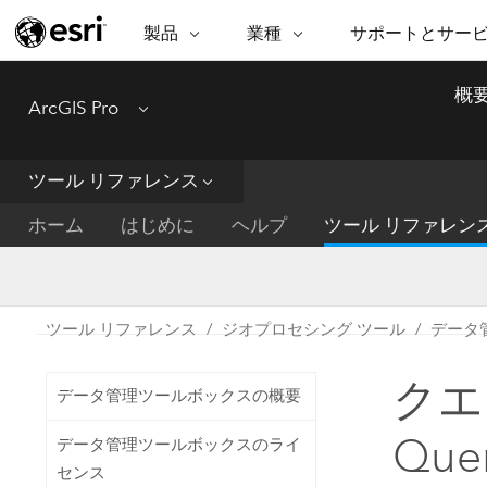
製品
業種
サポートとサー
ARCGIS
業種
サポートとサービス
機
概
ArcGIS Pro
Menu
ArcGIS の概要
建築・工業技術・建設
プロフェッショナル
非営利組
マ
Esri のエンタープライズ地理空間
コンサル
デ
テクニカル サポー
市民の安
プラットフォーム
ツール リファレンス
ビジネス
解
トレーニング
サイエン
ArcGIS Online
位
ホーム
はじめに
ヘルプ
ツール リファレン
自然保護
完全な SaaS マッピング プラット
地方自治
デ
フォーム
教育機関
空
持続可能
ArcGIS Pro
公共エネルギー
ツール リファレンス
ジオプロセシング ツール
データ
電気通信
世界有数の GIS ソフトウェア
施設管理
クエ
交通機関
ArcGIS Enterprise
データ管理ツールボックスの概要
保健福祉サービス
GIS とマッピングの基本的なシス
水道
Que
データ管理ツールボックスのライ
テム
中央政府
センス