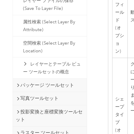
レイヤー ファイルの保存
フィ
(Save To Layer File)
ール
動
ド
属性検索 (Select Layer By
(オ
Attribute)
プシ
空間検索 (Select Layer By
ョ
Location)
ン)
レイヤーとテーブル ビュ
ー ツールセットの概念
パッケージ ツールセット
写真ツールセット
シェ
ープ
投影変換と座標変換ツールセ
タイ
ット
プ
(オ
ラスター ツールセット