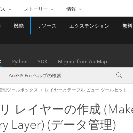
注目のイニシアティブ
ビス
ストーリー
情報
能
ESRI ストーリー
セルフサービス
ESRI について
ARCGIS の購入
ESRI に連絡
要
機能
リソース
エクステンション
無料
 サービス
織
ッピング
WhereNext Magazine
優れた地理空間情報活用へ
Esri について
ユーザー タイプ
ArcUser
サポートに問い
ータを空間的に表示および理解
エグゼクティブレベルのニ
の道
ArcGIS へのロールベー
ArcGIS ユーザー向け
ト
全
Esri のプログラムと取り組み
ュースと洞察
ス
的な技術リソース
析
Esri Community
ス
イベント
置情報を分析に活用
Esri ブログ
Esri ストア
ArcNews
ス
Python
SDK
Migrate from ArcMap
ArcGIS ブログ
実世界のグローバルな GIS
Esri の ArcGIS 製品
業界ニュースと ArcGIS
体
パートナー
ータ管理
技術革新
新情報
ドキュメント
間データの統合、編集、共有
購入方法
な開発
採用情報
インフラストラクチャ管理
Esri と The Science of Where
Esri 製品、パートナー製
ArcWatch
My Esri
管理ツールボックス
レイヤーとテーブル ビュー ツールセット
GIS を活用して、最新の強靱で持続可能な未
メディアおよびアナリスト関
のポッドキャスト
者サブスクリプション
地理空間に関するニュ
来を創ります。 計画と運用に対する地理学
すべての機能
係者の方へ
ビジネスおよびテクノロジ
ス、見解、およびトレ
的アプローチは、インフラストラクチャ プ
リ レイヤーの作成 (Mak
ロジェクトが周囲の環境とどのように関連
ー リーダーの声
しているかをリーダーが理解するのに役立
ry Layer) (データ管理)
ちます。
Esri に連絡
すべてのストーリー
インフラストラクチャ管理の探索