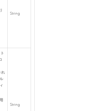
リ
String
ット
コ
され
ル
ィ
用
String