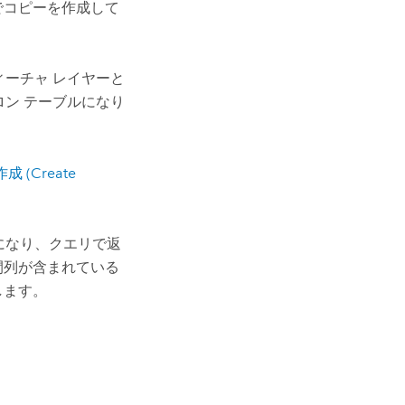
でコピーを作成して
ィーチャ レイヤーと
ロン テーブルになり
(Create
になり、クエリで返
間列が含まれている
します。