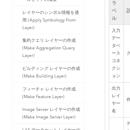
ラ
ベ
レイヤーのシンボル情報を適
ル
用 (Apply Symbology From
Layer)
入力
デー
集約クエリ レイヤーの作成
タベ
(Make Aggregation Query
ース
Layer)
コネ
クシ
ビルディング レイヤーの作成
ョン
(Make Building Layer)
出力
フィーチャ レイヤーの作成
レイ
(Make Feature Layer)
ヤー
Image Server レイヤーの作成
名
(Make Image Server Layer)
LAS データセット レイヤーの