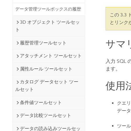
開発者向けテクノロジー
自然資源
データ管理ツールボックスの履歴
マッピング &amp; 空間解析アプリ
この 3.
ケーションの構築
3D オブジェクト ツールセッ
とリンク
すべての業種
ト
すべてのプロダクト
サマ
履歴管理ツールセット
アタッチメント ツールセット
入力 SQL
ます。
属性ルール ツールセット
カタログ データセット ツー
使用
ルセット
条件値ツールセット
クエリ
データ
データ比較ツールセット
ツール
データの読み込みツールセッ