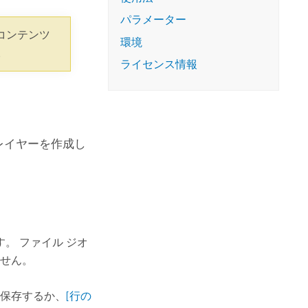
コースを探索
ArcGIS Pro の詳細
パラメーター
コンテンツ
環境
。
ライセンス情報
リ レイヤーを作成し
。 ファイル ジオ
せん。
保存するか、
[行の