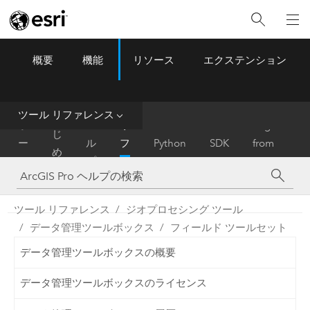
概要
機能
リソース
エクステンション
ArcGIS Pro
Menu
ツ
ー
ル
ツール リファレンス
は
ホ
ヘ
リ
Migrate
じ
ー
ル
フ
Python
SDK
from
め
ム
プ
ァ
ArcMap
に
レ
ン
ツール リファレンス
ジオプロセシング ツール
ス
データ管理ツールボックス
フィールド ツールセット
データ管理ツールボックスの概要
データ管理ツールボックスのライセンス