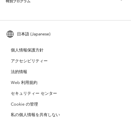
特別プログラム
Esri について
ロケーション インテリジェンス
業界ブログ
ArcGIS Enterprise
ArcGIS for Personal Use
Esri に連絡
トレーニング
ユーザー調査およびテスト
ArcGIS Online
ArcGIS for Student Use
日本語 (Japanese)
採用情報
ArcUser
Esri Young Professionals Network
開発者向けテクノロジー
自然保護
個人情報保護方針
オープンビジョン
ArcNews
イベント
ArcGIS Location Platform
アクセシビリティー
災害対応
パートナー
ArcWatch
法的情報
Esri ストア
教育機関
Web 利用規約
企業行動規範
Esri Press
ArcGIS Architecture Center
セキュリティー センター
非営利組織
環境および持続可能性の取り組み
Esri ビデオ
Cookie の管理
私の個人情報を共有しない
人種的平等
サイトマップ
GIS 用語集