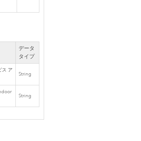
データ
タイプ
ービス ア
String
oor
String