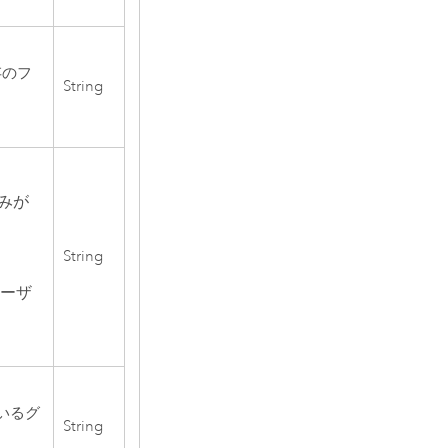
存のフ
String
のみが
String
ーザ
いるグ
String