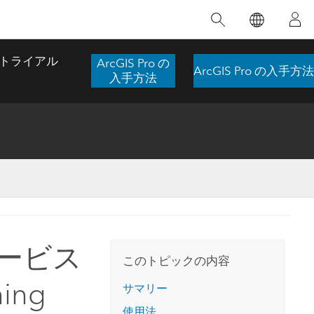
注目のトレーニング
注目の製品
注目のストーリー
注目
GIS について
イノベーションへの取り
組み
トライアル
ArcGIS Pro の
ArcGIS Pro の入手方法
合わせ
GIS とは
入手方法
スのアクセ
の実践
人工知能 (AI)
地理学的アプローチ
ロケーション インテリ
ジェンス
 更
デジタル トランスフォ
空間データ サイエンス: 解析を進化さ
ArcGIS Pro の概要
マップがライフラインとなるとき
The
ーメーション
品、開発
せる
ArcGIS Pro は、Esri の世界をリードする
2024 年にブラジルで発生した歴史的な洪水
著: J
ー
デジタル ツイン
GIS デスクトップ アプリケーションであ
の際、GIS 技術を専門とする企業である
このインストラクター主導型のコースで
本書
ンド
り、マッピング、解析、データ管理に用い
Codex は、30 日間で 17 件の緊急洪水アプ
 サービス
は、データのパターンや関係性を明らかに
かつ
られています。 技術がどのようなものかを
リケーションを構築し、重要な救助活動を
このトピックの内容
するために使用される空間統計技術を探索
解決
確認したり、ハンズオンのインタラクティ
実現しました。
し、複雑な問題を解決する知見を引き出し
ning
らか
ブ マップを試したり、製品の機能を調べた
サマリー
ます。
ストーリーを読む
り、無料トライアルを開始したりします。
本書
使用法