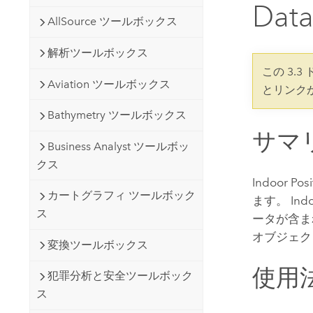
開発者向けテクノロジー
Data
自然資源
AllSource ツールボックス
マッピング &amp; 空間解析アプリ
ケーションの構築
解析ツールボックス
すべての業種
この 3.
Aviation ツールボックス
とリンク
すべてのプロダクト
Bathymetry ツールボックス
サマ
Business Analyst ツールボッ
クス
Indoor P
カートグラフィ ツールボック
ます。 In
ス
ータが含ま
オブジェク
変換ツールボックス
使用
犯罪分析と安全ツールボック
ス