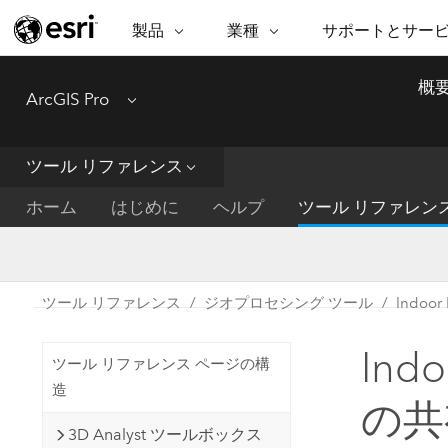
製品
業種
サポートとサー
ARCGIS
業種
サポートとサービス
機
概
ArcGIS Pro
Menu
ArcGIS の概要
建築・工業技術・建設
プロフェッショナル
非営利組
マ
Esri のエンタープライズ地理空間
コンサル
デ
テクニカル サポー
市民の安
プラットフォーム
ツール リファレンス
ビジネス
解
トレーニング
サイエン
ArcGIS Online
位
ホーム
はじめに
ヘルプ
ツール リファレン
自然保護
完全な SaaS マッピング プラット
地方自治
デ
フォーム
教育機関
空
持続可能
ArcGIS Pro
公共エネルギー
ツール リファレンス
ジオプロセシング ツール
Indoo
電気通信
世界有数の GIS ソフトウェア
施設管理
Ind
交通機関
ArcGIS Enterprise
ツール リファレンス ページの構
保健福祉サービス
GIS とマッピングの基本的なシス
造
水道
の共有 
テム
中央政府
3D Analyst ツールボックス