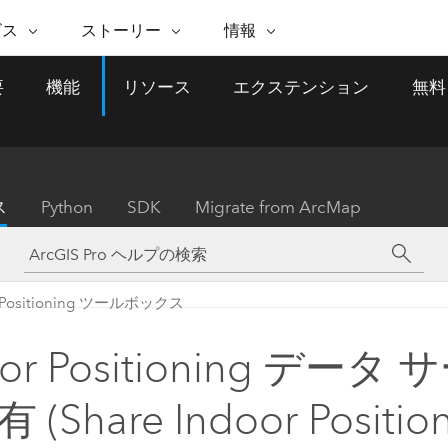
注目のイニシアティブ
ビス
ストーリー
情報
能
ESRI ストーリー
セルフサービス
ESRI について
ARCGIS の購入
ESRI に連絡
要
機能
リソース
エクステンション
無料
 サービス
織
ッピング
WhereNext Magazine
優れた地理空間情報活用へ
Esri について
ユーザー タイプ
ArcUser
サポートに問い
ータを空間的に表示および理解
エグゼクティブレベルのニ
の道
ArcGIS へのロールベー
ArcGIS ユーザー向け
ト
全
Esri のプログラムと取り組み
ュースと洞察
ス
的な技術リソース
析
Esri Community
ス
イベント
置情報を分析に活用
Esri ブログ
Esri ストア
ArcNews
ス
Python
SDK
Migrate from ArcMap
ArcGIS ブログ
実世界のグローバルな GIS
Esri の ArcGIS 製品
業界ニュースと ArcGIS
体
パートナー
ータ管理
技術革新
新情報
ドキュメント
間データの統合、編集、共有
購入方法
な開発
採用情報
インフラストラクチャ管理
Esri と The Science of Where
Esri 製品、パートナー製
ArcWatch
My Esri
r Positioning ツールボックス
GIS を活用して、最新の強靱で持続可能な未
メディアおよびアナリスト関
のポッドキャスト
者サブスクリプション
地理空間に関するニュ
来を創ります。 計画と運用に対する地理学
すべての機能
係者の方へ
ビジネスおよびテクノロジ
ス、見解、およびトレ
的アプローチは、インフラストラクチャ プ
oor Positioning データ
ロジェクトが周囲の環境とどのように関連
ー リーダーの声
しているかをリーダーが理解するのに役立
(Share Indoor Positio
ちます。
Esri に連絡
すべてのストーリー
インフラストラクチャ管理の探索