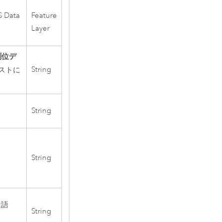
S
Data
Feature
Layer
 測位デ
String
ストに
String
String
は語
String