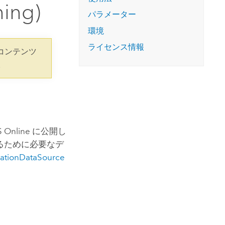
コースを探索
ning)
ArcGIS Pro の詳細
パラメーター
環境
ライセンス情報
コンテンツ
。
S Online
に公開し
にするために必要なデ
ationDataSource