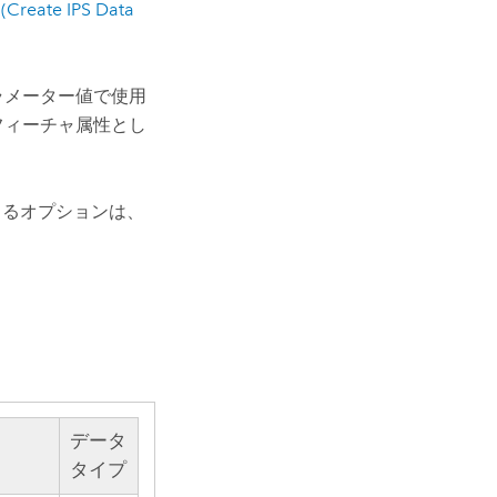
eate IPS Data
ラメーター値で使用
フィーチャ属性とし
きるオプションは、
データ
タイプ