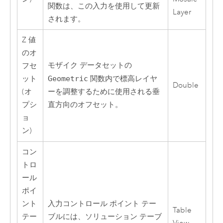
関数は、この入力を使用して更新
Layer
されます。
Z 値
のオ
モザイク データセットの
フセ
ット
Geometric
関数内で標高レイヤ
Double
(オ
ーを調整するために使用される垂
プシ
直方向のオフセット。
ョ
ン)
コン
トロ
ール
ポイ
ント
入力コントロール ポイント テー
Table
テー
ブルには、ソリューション テーブ