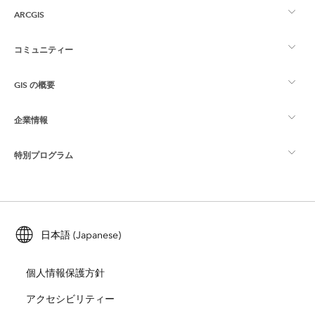
ARCGIS
コミュニティー
ArcGIS の概要
GIS の概要
Esri Community
マッピング
企業情報
GIS とは
ArcGIS ブログ
ArcGIS Pro
特別プログラム
Esri について
ロケーション インテリジェンス
業界ブログ
ArcGIS Enterprise
ArcGIS for Personal Use
Esri に連絡
トレーニング
ユーザー調査およびテスト
ArcGIS Online
ArcGIS for Student Use
日本語 (Japanese)
採用情報
ArcUser
Esri Young Professionals Network
開発者向けテクノロジー
自然保護
個人情報保護方針
オープンビジョン
ArcNews
イベント
ArcGIS Location Platform
アクセシビリティー
災害対応