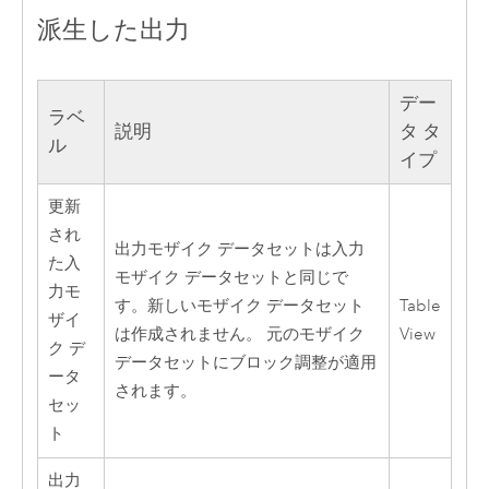
派生した出力
デー
ラベ
説明
タ タ
ル
イプ
更新
され
出力モザイク データセットは入力
た入
モザイク データセットと同じで
力モ
す。新しいモザイク データセット
Table
ザイ
は作成されません。 元のモザイク
View
ク デ
データセットにブロック調整が適用
ータ
されます。
セッ
ト
出力