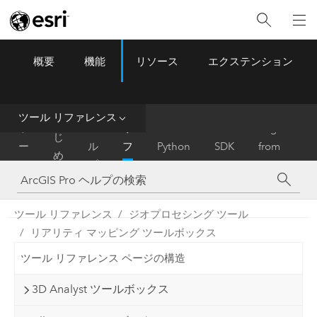
概要
機能
リソース
エクステンション
ArcGIS Pro
Menu
ツ
ー
ル
ツール リファレンス
は
ホ
ヘ
リ
Migrate
じ
ー
ル
フ
Python
SDK
from
め
ム
プ
ァ
ArcMap
に
レ
ン
ツール リファレンス
ジオプロセシング ツール
ス
リアリティ マッピング ツールボックス
ツール リファレンス ページの構造
3D Analyst ツールボックス