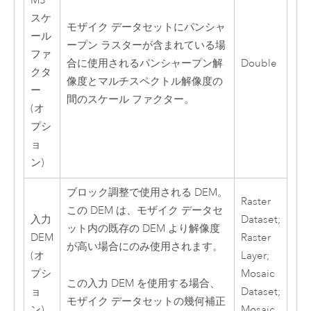
MS
スケ
モザイク データセットにパンシャ
ール
ープン ラスターが含まれている場
ファ
合に使用されるパンシャープン解
Double
クタ
像度とマルチスペクトル解像度の
ー
間のスケール ファクター。
(オ
プシ
ョ
ン)
ブロック調整で使用される DEM。
Raster
この DEM は、モザイク データセ
入力
Dataset;
ット内の既存の DEM より解像度
DEM
Raster
が高い場合にのみ使用されます。
(オ
Layer;
プシ
Mosaic
この入力 DEM を使用する場合、
ョ
Dataset;
モザイク データセットの幾何補正
ン)
Mosaic