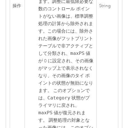
ます。調整に最低限必要な
操作
String
数のコントロール ポイン
トがない画像は、標準調整
処理の計算から除外されま
す。この場合には、除外さ
れた画像がフットプリント
テーブルで非アクティブと
して分類され、
maxPS
値
が 0 に設定され、その画像
がマップ上で表示されなく
なり、その画像のタイ ポ
イントの状態が無効になり
ます。 このオプションで
は、
Category
状態がプ
ライマリに戻され、
maxPS
値が復元されま
す。 調整処理の対象とな
った画像には、このオプシ