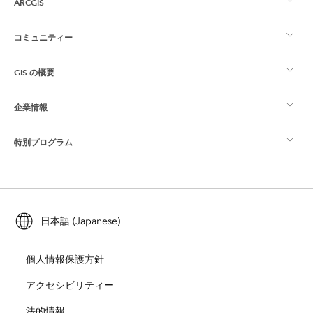
ARCGIS
コミュニティー
ArcGIS の概要
GIS の概要
Esri Community
マッピング
企業情報
GIS とは
ArcGIS ブログ
ArcGIS Pro
特別プログラム
Esri について
ロケーション インテリジェンス
業界ブログ
ArcGIS Enterprise
ArcGIS for Personal Use
Esri に連絡
トレーニング
ユーザー調査およびテスト
ArcGIS Online
ArcGIS for Student Use
日本語 (Japanese)
採用情報
ArcUser
Esri Young Professionals Network
開発者向けテクノロジー
自然保護
個人情報保護方針
オープンビジョン
ArcNews
イベント
ArcGIS Location Platform
アクセシビリティー
災害対応
パートナー
ArcWatch
法的情報