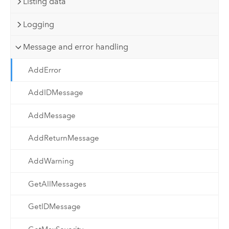
Listing data
Logging
Message and error handling
AddError
AddIDMessage
AddMessage
AddReturnMessage
AddWarning
GetAllMessages
GetIDMessage