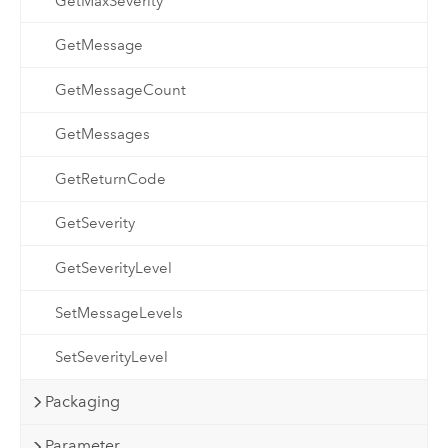
GetMaxSeverity
GetMessage
GetMessageCount
GetMessages
GetReturnCode
GetSeverity
GetSeverityLevel
SetMessageLevels
SetSeverityLevel
Packaging
Parameter