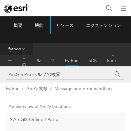
概要
機能
リソース
エクステンション
ArcGIS Pro
Menu
ツ
ー
ル
Python
は
ホ
ヘ
リ
Migrate
じ
ー
ル
フ
Python
SDK
from
め
ム
プ
ァ
ArcMap
に
レ
ン
Python
ArcPy 関数
Message and error handling
ス
An overview of ArcPy functions
ArcGIS Online / Portal