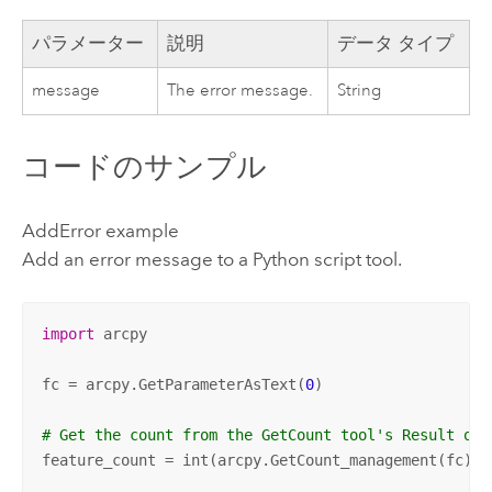
パラメーター
説明
データ タイプ
message
The error message.
String
コードのサンプル
AddError example
Add an error message to a
Python
script tool.
import
 arcpy

fc = arcpy.GetParameterAsText(
0
)

# Get the count from the GetCount tool's Result obj
feature_count = int(arcpy.GetCount_management(fc)[
0