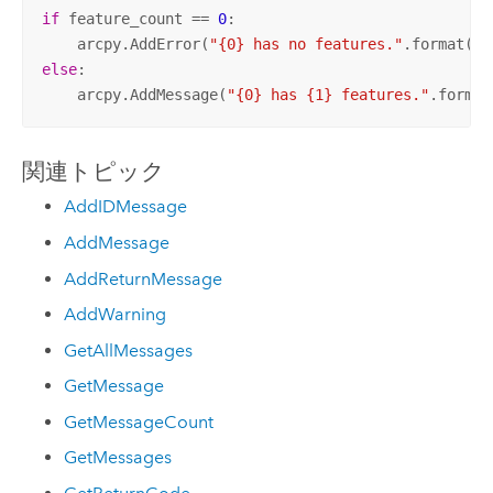
if
 feature_count == 
0
:

    arcpy.AddError(
"{0} has no features."
else
:

    arcpy.AddMessage(
"{0} has {1} features."
.format
関連トピック
AddIDMessage
AddMessage
AddReturnMessage
AddWarning
GetAllMessages
GetMessage
GetMessageCount
GetMessages