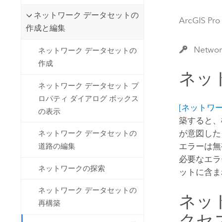
開発者向けテクノロジー
自然資源
ネットワーク データセットの
マッピング &amp; 空間解析アプリ
ArcGIS Pro
作成と編集
ケーションの構築
すべての業種
Netwo
ネットワーク データセットの
作成
すべてのプロダクト
ネッ
ネットワーク データセット プ
ロパティ ダイアログ ボックス
[ネットワークの
の表示
築すると、
が意図した
ネットワーク データセットの
エラーは無
道路の編集
必要なエラ
ネットワークの探索
ットに含ま
ネットワーク データセットの
ネッ
再構築
クセ