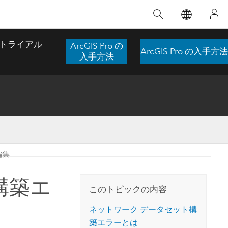
注目のトレーニング
注目の製品
注目のストーリー
注目
GIS について
イノベーションへの取り
組み
トライアル
ArcGIS Pro の
ArcGIS Pro の入手方法
合わせ
GIS とは
入手方法
スのアクセ
の実践
人工知能 (AI)
地理学的アプローチ
ロケーション インテリ
ジェンス
 更
デジタル トランスフォ
空間データ サイエンス: 解析を進化さ
ArcGIS Pro の概要
マップがライフラインとなるとき
The
ーメーション
品、開発
せる
編集
ArcGIS Pro は、Esri の世界をリードする
2024 年にブラジルで発生した歴史的な洪水
著: J
ー
デジタル ツイン
GIS デスクトップ アプリケーションであ
の際、GIS 技術を専門とする企業である
このインストラクター主導型のコースで
本書
ンド
り、マッピング、解析、データ管理に用い
Codex は、30 日間で 17 件の緊急洪水アプ
構築エ
は、データのパターンや関係性を明らかに
かつ
られています。 技術がどのようなものかを
リケーションを構築し、重要な救助活動を
このトピックの内容
するために使用される空間統計技術を探索
解決
確認したり、ハンズオンのインタラクティ
実現しました。
し、複雑な問題を解決する知見を引き出し
らか
ブ マップを試したり、製品の機能を調べた
ネットワーク データセット構
ます。
ストーリーを読む
り、無料トライアルを開始したりします。
築エラーとは
本書