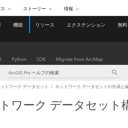
注目のイニシアティブ
ビス
ストーリー
情報
能
ESRI ストーリー
セルフサービス
ESRI について
ARCGIS の購入
ESRI に連絡
要
機能
リソース
エクステンション
無料
 サービス
織
ッピング
WhereNext Magazine
優れた地理空間情報活用へ
Esri について
ユーザー タイプ
ArcUser
サポートに問い
ータを空間的に表示および理解
エグゼクティブレベルのニ
の道
ArcGIS へのロールベー
ArcGIS ユーザー向け
ト
全
Esri のプログラムと取り組み
ュースと洞察
ス
的な技術リソース
析
Esri Community
ス
イベント
置情報を分析に活用
Esri ブログ
Esri ストア
ArcNews
ス
Python
SDK
Migrate from ArcMap
ArcGIS ブログ
実世界のグローバルな GIS
Esri の ArcGIS 製品
業界ニュースと ArcGIS
体
パートナー
ータ管理
技術革新
新情報
ドキュメント
間データの統合、編集、共有
購入方法
な開発
採用情報
インフラストラクチャ管理
Esri と The Science of Where
Esri 製品、パートナー製
ArcWatch
My Esri
ネットワーク データセット
ネットワーク データセットの作成と
GIS を活用して、最新の強靱で持続可能な未
メディアおよびアナリスト関
のポッドキャスト
者サブスクリプション
地理空間に関するニュ
来を創ります。 計画と運用に対する地理学
すべての機能
係者の方へ
ビジネスおよびテクノロジ
ス、見解、およびトレ
的アプローチは、インフラストラクチャ プ
トワーク データセット
ロジェクトが周囲の環境とどのように関連
ー リーダーの声
しているかをリーダーが理解するのに役立
ちます。
Esri に連絡
すべてのストーリー
インフラストラクチャ管理の探索