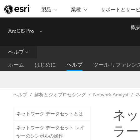
製品
業種
サポートとサー
ARCGIS
業種
サポートとサービス
機
概
ArcGIS Pro
Menu
ArcGIS の概要
建築・工業技術・建設
プロフェッショナル
非営利組
マ
Esri のエンタープライズ地理空間
コンサル
デ
テクニカル サポー
市民の安
プラットフォーム
ヘルプ
ビジネス
解
トレーニング
サイエン
ArcGIS Online
位
ホーム
はじめに
ヘルプ
ツール リファレン
自然保護
完全な SaaS マッピング プラット
地方自治
デ
フォーム
教育機関
空
持続可能
ArcGIS Pro
公共エネルギー
ヘルプ
解析とジオプロセシング
Network Analyst
電気通信
世界有数の GIS ソフトウェア
施設管理
ネッ
交通機関
ArcGIS Enterprise
ネットワーク データセットとは
保健福祉サービス
GIS とマッピングの基本的なシス
水道
ラー
ネットワーク データセット レイ
テム
中央政府
ヤーのシンボルの操作