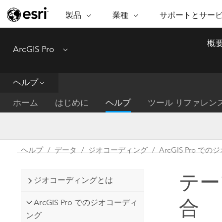
製品
業種
サポートとサー
ARCGIS
業種
サポートとサービス
機
概
ArcGIS Pro
Menu
ArcGIS の概要
建築・工業技術・建設
プロフェッショナル
非営利組
マ
Esri のエンタープライズ地理空間
コンサル
デ
テクニカル サポー
市民の安
プラットフォーム
ヘルプ
ビジネス
解
トレーニング
サイエン
ArcGIS Online
位
ホーム
はじめに
ヘルプ
ツール リファレン
自然保護
完全な SaaS マッピング プラット
地方自治
デ
フォーム
教育機関
空
持続可能
ArcGIS Pro
公共エネルギー
ヘルプ
データ
ジオコーディング
ArcGIS Pro 
電気通信
世界有数の GIS ソフトウェア
施設管理
テー
交通機関
ArcGIS Enterprise
ジオコーディングとは
保健福祉サービス
GIS とマッピングの基本的なシス
水道
合
ArcGIS Pro でのジオコーディ
テム
中央政府
ング