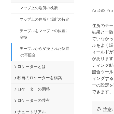
開発者向けテクノロジー
自然資源
マップ上の場所の検索
マッピング &amp; 空間解析アプリ
ArcGIS Pro
ケーションの構築
マップ上の住所と場所の特定
すべての業種
住所のテー
テーブルをマップ上の位置に
結果と一致
すべてのプロダクト
変換
ていなかっ
ルをよく調
テーブルから変換された位置
ィールドが
の再照合
があります
ディング結
ロケーターとは
照合ツール
独自のロケーターを構築
ィングする
ーの設定を
ロケーターの調整
できます。
ロケーターの共有
注意:
チュートリアル