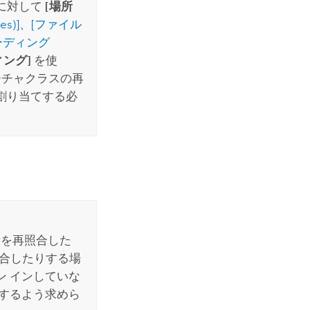
に対して
[場所
s)]
、
[ファイル
ーディング
ング]
を使
ーチャクラスの再
割り当てする必
を再照合した
照合したりする場
ン インしていな
するよう求めら