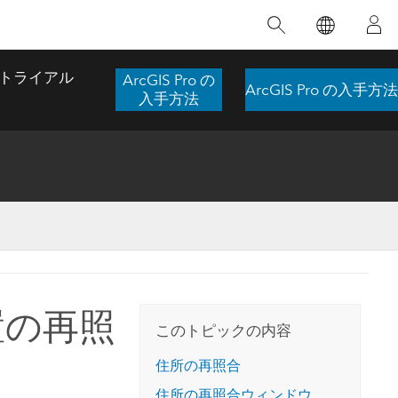
注目のトレーニング
注目の製品
注目のストーリー
注目
GIS について
イノベーションへの取り
組み
トライアル
ArcGIS Pro の
ArcGIS Pro の入手方法
合わせ
GIS とは
入手方法
スのアクセ
の実践
人工知能 (AI)
地理学的アプローチ
ロケーション インテリ
ジェンス
 更
デジタル トランスフォ
空間データ サイエンス: 解析を進化さ
ArcGIS Pro の概要
マップがライフラインとなるとき
The
ーメーション
品、開発
せる
ArcGIS Pro は、Esri の世界をリードする
2024 年にブラジルで発生した歴史的な洪水
著: J
ー
デジタル ツイン
GIS デスクトップ アプリケーションであ
の際、GIS 技術を専門とする企業である
このインストラクター主導型のコースで
本書
ンド
り、マッピング、解析、データ管理に用い
Codex は、30 日間で 17 件の緊急洪水アプ
置の再照
は、データのパターンや関係性を明らかに
かつ
られています。 技術がどのようなものかを
リケーションを構築し、重要な救助活動を
このトピックの内容
するために使用される空間統計技術を探索
解決
確認したり、ハンズオンのインタラクティ
実現しました。
し、複雑な問題を解決する知見を引き出し
らか
ブ マップを試したり、製品の機能を調べた
住所の再照合
ます。
ストーリーを読む
り、無料トライアルを開始したりします。
本書
住所の再照合ウィンドウ