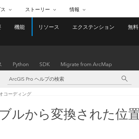
注目のイニシアティブ
ビス
ストーリー
情報
能
ESRI ストーリー
セルフサービス
ESRI について
ARCGIS の購入
ESRI に連絡
要
機能
リソース
エクステンション
無料
 サービス
織
ッピング
WhereNext Magazine
優れた地理空間情報活用へ
Esri について
ユーザー タイプ
ArcUser
サポートに問い
ータを空間的に表示および理解
エグゼクティブレベルのニ
の道
ArcGIS へのロールベー
ArcGIS ユーザー向け
ト
全
Esri のプログラムと取り組み
ュースと洞察
ス
的な技術リソース
析
Esri Community
ス
イベント
置情報を分析に活用
Esri ブログ
Esri ストア
ArcNews
ス
Python
SDK
Migrate from ArcMap
ArcGIS ブログ
実世界のグローバルな GIS
Esri の ArcGIS 製品
業界ニュースと ArcGIS
体
パートナー
ータ管理
技術革新
新情報
ドキュメント
間データの統合、編集、共有
購入方法
な開発
採用情報
インフラストラクチャ管理
Esri と The Science of Where
Esri 製品、パートナー製
ArcWatch
My Esri
でのジオコーディング
GIS を活用して、最新の強靱で持続可能な未
メディアおよびアナリスト関
のポッドキャスト
者サブスクリプション
地理空間に関するニュ
来を創ります。 計画と運用に対する地理学
すべての機能
係者の方へ
ビジネスおよびテクノロジ
ス、見解、およびトレ
的アプローチは、インフラストラクチャ プ
ブルから変換された位
ロジェクトが周囲の環境とどのように関連
ー リーダーの声
しているかをリーダーが理解するのに役立
ちます。
Esri に連絡
すべてのストーリー
インフラストラクチャ管理の探索