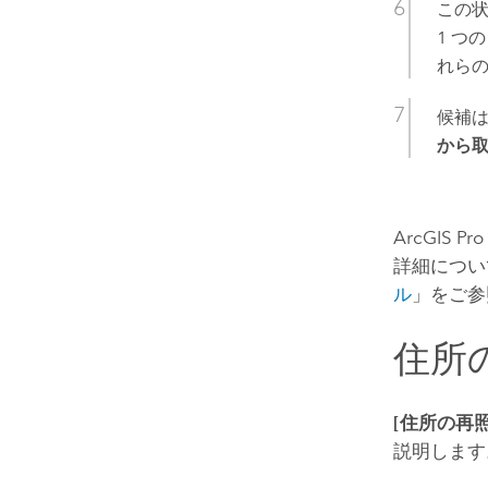
この
1 つ
れら
候補
から取
ArcGIS Pro
詳細につい
ル
」をご参
住所
[住所の再照
説明します