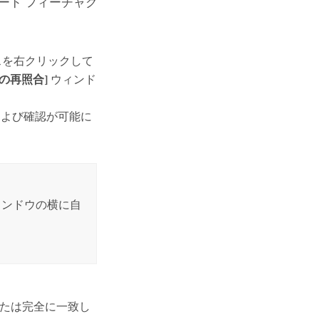
ード フィーチャク
スを右クリックして
所の再照合]
ウィンド
および確認が可能に
ンドウの横に自
たは完全に一致し