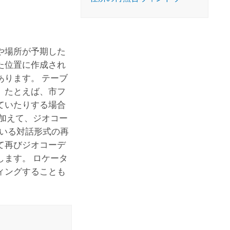
コースを探索
ArcGIS Pro の詳細
や場所が予期した
た位置に作成され
ります。 テーブ
。たとえば、市フ
ていたりする場合
加えて、ジオコー
いる対話形式の再
て再びジオコーデ
ます。 ロケータ
ィングすることも