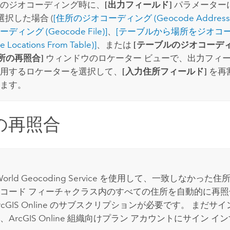
のジオコーディング時に、
[出力フィールド]
パラメーター
選択した場合 (
[住所のジオコーディング (Geocode Addresse
ィング (Geocode File)]
、
[テーブルから場所をジオコ
 Locations From Table)]
、または
[テーブルのジオコーディ
所の再照合]
ウィンドウのロケーター ビューで、出力フィ
用するロケーターを選択して、
[入力住所フィールド]
を再
ます。
の再照合
World Geocoding Service
を使用して、一致しなかった住所
コード フィーチャクラス内のすべての住所を自動的に再
cGIS Online
のサブスクリプションが必要です。 まだサイ
、
ArcGIS Online 組織向けプラン
アカウントにサイン イン