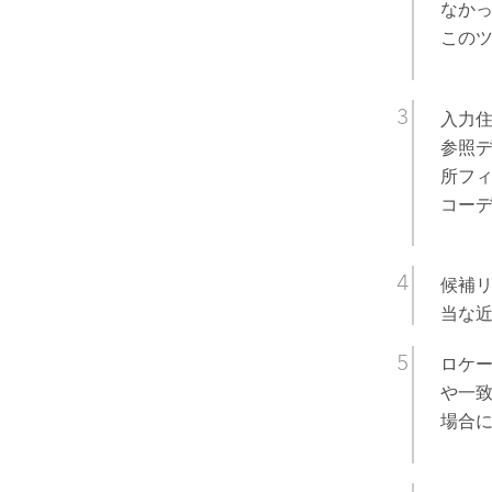
なかっ
このツ
入力
参照
所フ
コー
候補
当な
ロケ
や一
場合