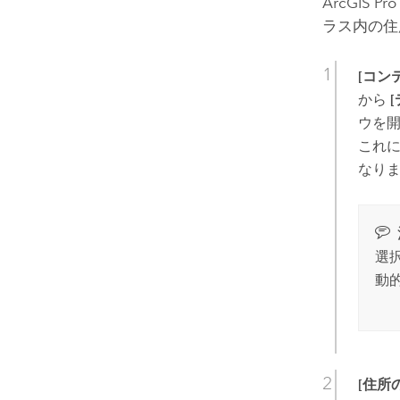
ArcGIS Pro
ラス内の住
[コン
から
ウを
これ
なり
選
動
[住所