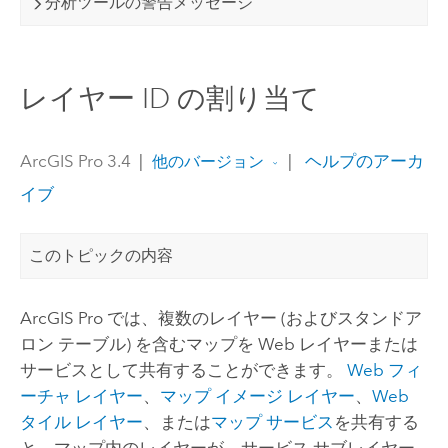
分析ツールの警告メッセージ
レイヤー ID の割り当て
ArcGIS Pro 3.4
|
|
ヘルプのアーカ
他のバージョン
イブ
このトピックの内容
ArcGIS Pro
では、複数のレイヤー (およびスタンドア
ロン テーブル) を含むマップを Web レイヤーまたは
サービスとして共有することができます。
Web フィ
ーチャ レイヤー
、
マップ イメージ レイヤー
、
Web
タイル レイヤー
、または
マップ サービス
を共有する
と、マップ内のレイヤーが、サービス サブレイヤー