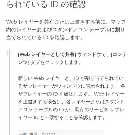
られている ID の確認
Web レイヤーを共有または上書きする前に、マップ
内のレイヤーおよびスタンドアロン テーブルに割り
当てられている ID を確認します。
[Web レイヤーとして共有]
ウィンドウで、
[コンテ
ンツ]
タブをクリックします。
新しい Web レイヤーと、ID が割り当てられてい
るサブレイヤーがウィンドウに表示されます。 各
サブレイヤーの ID を確認します。 Web レイヤー
を上書きする場合は、各レイヤーまたはスタンド
アロン テーブルの ID が、既存のサービス サブレ
イヤー ID と一致することを確認します。