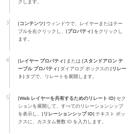
クします。
[コンテンツ]
ウィンドウで、レイヤーまたはテー
ブルを右クリックし、
[プロパティ]
をクリックし
ます。
[レイヤー プロパティ]
または
[スタンドアロン テ
ーブル プロパティ]
ダイアログ ボックスの
[リレー
ト]
タブで、リレートを展開します。
[Web レイヤーを共有するためのリレート ID]
セク
ションを展開して、すべてのリレーションシップ
を表示し、
[リレーションシップ ID]
テキスト ボッ
クスに、カスタム整数 ID を入力します。