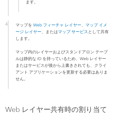
ます。
マップを
Web フィーチャ レイヤー
、
マップ イメ
ージ レイヤー
、または
マップ サービス
として共有
します。
マップ内のレイヤーおよびスタンドアロン テーブ
ルは静的な ID を持っているため、Web レイヤー
またはサービスが後から上書きされても、クライ
アント アプリケーションを更新する必要はありま
せん。
Web レイヤー共有時の割り当て