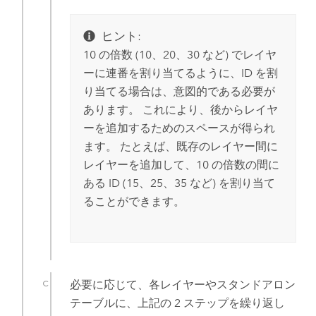
ヒント:
10 の倍数 (10、20、30 など) でレイヤ
ーに連番を割り当てるように、ID を割
り当てる場合は、意図的である必要が
あります。 これにより、後からレイヤ
ーを追加するためのスペースが得られ
ます。 たとえば、既存のレイヤー間に
レイヤーを追加して、10 の倍数の間に
ある ID (15、25、35 など) を割り当て
ることができます。
必要に応じて、各レイヤーやスタンドアロン
テーブルに、上記の 2 ステップを繰り返し