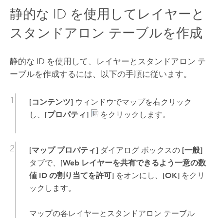
静的な ID を使用してレイヤーと
スタンドアロン テーブルを作成
静的な ID を使用して、レイヤーとスタンドアロン テ
ーブルを作成するには、以下の手順に従います。
[コンテンツ]
ウィンドウでマップを右クリック
し、
[プロパティ]
をクリックします。
[マップ プロパティ]
ダイアログ ボックスの
[一般]
タブで、
[Web レイヤーを共有できるよう一意の数
値 ID の割り当てを許可]
をオンにし、
[OK]
をクリ
ックします。
マップの各レイヤーとスタンドアロン テーブル