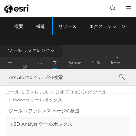
概要
機能
リソース
エクステンション
ArcGIS Pro
Menu
ツ
ー
ル
ツール リファレンス
は
ホ
ヘ
リ
Migrate
じ
ー
ル
フ
Python
SDK
from
め
ム
プ
ァ
ArcMap
に
レ
ン
ツール リファレンス
ジオプロセシング ツール
ス
Indoors ツールボックス
ツール リファレンス ページの構造
3D Analyst ツールボックス