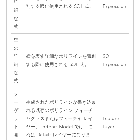
詳
別する際に使用される SQL 式。
Expression
細
な
式
壁
の
詳
壁を表す詳細なポリラインを識別
SQL
細
する際に使用される SQL 式。
Expression
な
式
タ
ー
生成されたポリラインが書き込ま
ゲ
れる既存のポリライン フィーチ
ッ
ャクラスまたはフィーチャ レイ
Feature
ト
ヤー。
Indoors
Model では、こ
Layer
開
れは Details レイヤーになりま