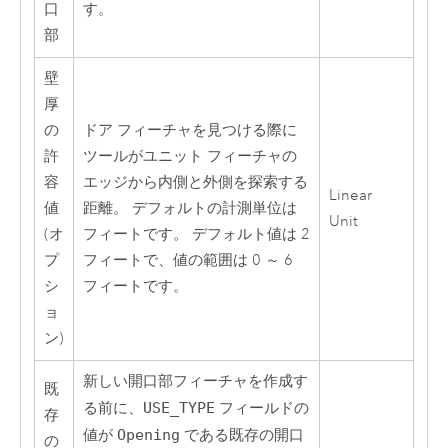
口
す。
部
壁
厚
の
ドア フィーチャを見つける際に
許
ツールがユニット フィーチャの
容
エッジから内側と外側を探索する
Linear
値
距離。 デフォルトの計測単位は
Unit
(オ
フィートです。 デフォルト値は 2
プ
フィートで、値の範囲は 0 ～ 6
シ
フィートです。
ョ
ン)
新しい開口部フィーチャを作成す
既
る前に、
USE_TYPE
フィールドの
存
値が
Opening
である既存の開口
の