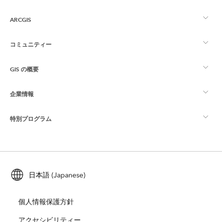
ARCGIS
コミュニティー
ArcGIS の概要
GIS の概要
Esri Community
マッピング
企業情報
GIS とは
ArcGIS ブログ
ArcGIS Pro
特別プログラム
Esri について
ロケーション インテリジェンス
業界ブログ
ArcGIS Enterprise
ArcGIS for Personal Use
Esri に連絡
トレーニング
ユーザー調査およびテスト
ArcGIS Online
ArcGIS for Student Use
日本語 (Japanese)
採用情報
ArcUser
Esri Young Professionals Network
開発者向けテクノロジー
自然保護
個人情報保護方針
オープンビジョン
ArcNews
イベント
ArcGIS Location Platform
アクセシビリティー