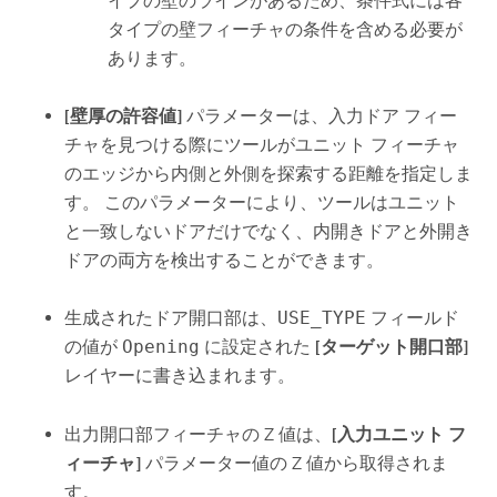
イプの壁のラインがあるため、条件式には各
タイプの壁フィーチャの条件を含める必要が
あります。
[壁厚の許容値]
パラメーターは、入力ドア フィー
チャを見つける際にツールがユニット フィーチャ
のエッジから内側と外側を探索する距離を指定しま
す。 このパラメーターにより、ツールはユニット
と一致しないドアだけでなく、内開きドアと外開き
ドアの両方を検出することができます。
生成されたドア開口部は、
USE_TYPE
フィールド
の値が
Opening
に設定された
[ターゲット開口部]
レイヤーに書き込まれます。
出力開口部フィーチャの Z 値は、
[入力ユニット フ
ィーチャ]
パラメーター値の Z 値から取得されま
す。