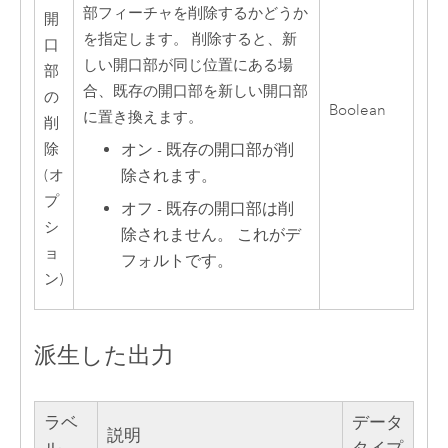
部フィーチャを削除するかどうか
開
を指定します。 削除すると、新
口
しい開口部が同じ位置にある場
部
合、既存の開口部を新しい開口部
の
Boolean
に置き換えます。
削
除
オン - 既存の開口部が削
(オ
除されます。
プ
オフ - 既存の開口部は削
シ
除されません。 これがデ
ョ
フォルトです。
ン)
派生した出力
ラベ
データ
説明