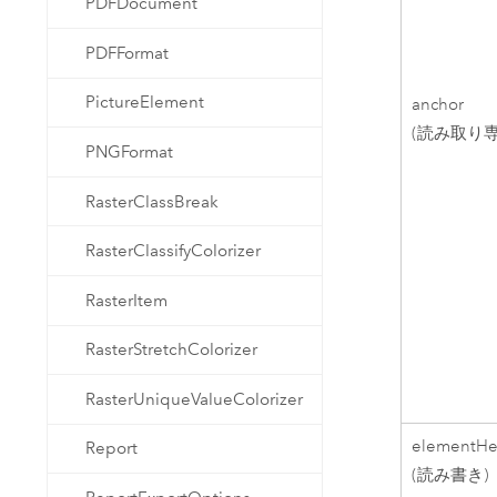
PDFDocument
PDFFormat
PictureElement
anchor
(読み取り専
PNGFormat
RasterClassBreak
RasterClassifyColorizer
RasterItem
RasterStretchColorizer
RasterUniqueValueColorizer
elementHe
Report
(読み書き)