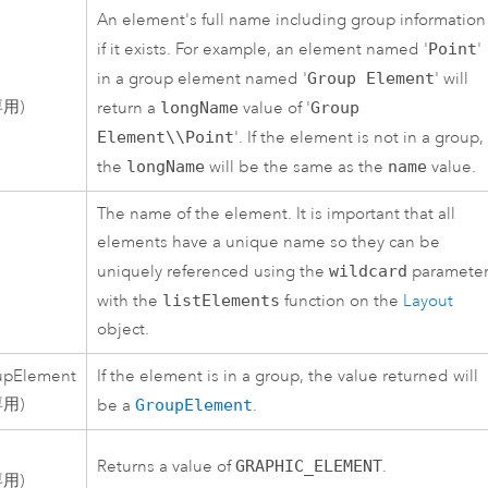
An element's full name including group information
if it exists. For example, an element named '
Point
'
in a group element named '
Group Element
' will
用)
return a
longName
value of '
Group
Element\\Point
'. If the element is not in a group,
the
longName
will be the same as the
name
value.
The name of the element. It is important that all
elements have a unique name so they can be
uniquely referenced using the
wildcard
paramete
with the
listElements
function on the
Layout
object.
upElement
If the element is in a group, the value returned will
用)
be a
GroupElement
.
Returns a value of
GRAPHIC_ELEMENT
.
用)