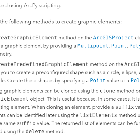
ced using
ArcPy
scripting.
 the following methods to create graphic elements:
reateGraphicElement
method on the
ArcGISProject
cl
 a graphic element by providing a
Multipoint
,
Point
,
Pol
etry.
reatePredefinedGraphicElement
method on the
ArcGI
 you to create a preconfigured shape such as a circle, ellipse, o
e. Create these shapes by specifying a
Point
value or a
Pol
ng graphic elements can be cloned using the
clone
method on
hicElement
object. This is useful because, in some cases, it is
sting element. When cloning an element, provide a
suffix
va
ts can be identified later using the
listElements
method us
he same
suffix
value. The returned list of elements can be fu
d using the
delete
method.