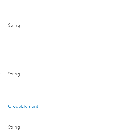
String
r
String
GroupElement
String