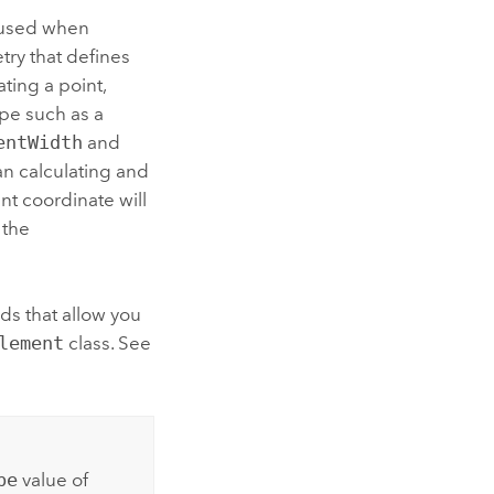
 used when
try that defines
ting a point,
ape such as a
entWidth
and
an calculating and
nt coordinate will
 the
s that allow you
lement
class. See
pe
value of