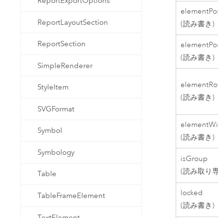
ReportExportOptions
elementPos
ReportLayoutSection
(読み書き)
ReportSection
elementPos
(読み書き)
SimpleRenderer
elementRo
StyleItem
(読み書き)
SVGFormat
elementWi
Symbol
(読み書き)
Symbology
isGroup
(読み取り専
Table
locked
TableFrameElement
(読み書き)
TextElement