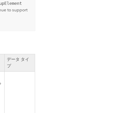
upElement
nue to support
データ タイ
プ
e