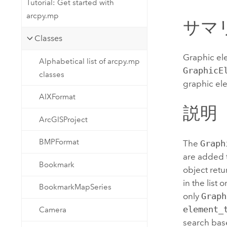
Tutorial: Get started with
開発者向けテクノロジー
自然資源
arcpy.mp
マッピング &amp; 空間解析アプリ
サマ
ケーションの構築
Classes
すべての業種
Graphic ele
Alphabetical list of arcpy.mp
すべてのプロダクト
GraphicE
classes
graphic ele
AIXFormat
説明
ArcGISProject
BMPFormat
The
Graph
are added t
Bookmark
object retu
in the list
BookmarkMapSeries
only
Graph
element_
Camera
search bas