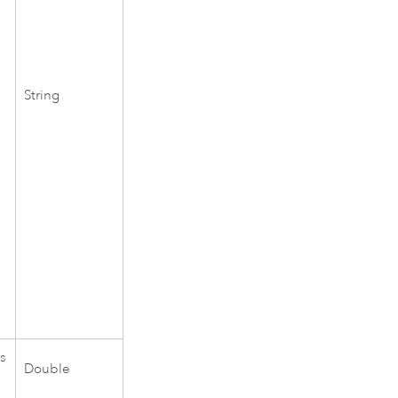
String
ts
Double