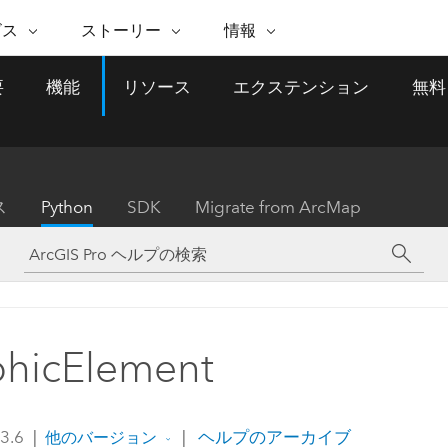
注目のイニシアティブ
ビス
ストーリー
情報
能
ESRI ストーリー
セルフサービス
ESRI について
ARCGIS の購入
ESRI に連絡
要
機能
リソース
エクステンション
無料
 サービス
織
ッピング
WhereNext Magazine
優れた地理空間情報活用へ
Esri について
ユーザー タイプ
ArcUser
サポートに問い
ータを空間的に表示および理解
エグゼクティブレベルのニ
の道
ArcGIS へのロールベー
ArcGIS ユーザー向け
ト
全
Esri のプログラムと取り組み
ュースと洞察
ス
的な技術リソース
析
Esri Community
ス
イベント
置情報を分析に活用
Esri ブログ
Esri ストア
ArcNews
ス
Python
SDK
Migrate from ArcMap
ArcGIS ブログ
実世界のグローバルな GIS
Esri の ArcGIS 製品
業界ニュースと ArcGIS
体
パートナー
ータ管理
技術革新
新情報
ドキュメント
間データの統合、編集、共有
購入方法
な開発
採用情報
インフラストラクチャ管理
Esri と The Science of Where
Esri 製品、パートナー製
ArcWatch
My Esri
GIS を活用して、最新の強靱で持続可能な未
メディアおよびアナリスト関
のポッドキャスト
者サブスクリプション
地理空間に関するニュ
来を創ります。 計画と運用に対する地理学
すべての機能
係者の方へ
ビジネスおよびテクノロジ
ス、見解、およびトレ
的アプローチは、インフラストラクチャ プ
hicElement
ロジェクトが周囲の環境とどのように関連
ー リーダーの声
しているかをリーダーが理解するのに役立
ちます。
Esri に連絡
 3.6
|
|
ヘルプのアーカイブ
他のバージョン
すべてのストーリー
インフラストラクチャ管理の探索