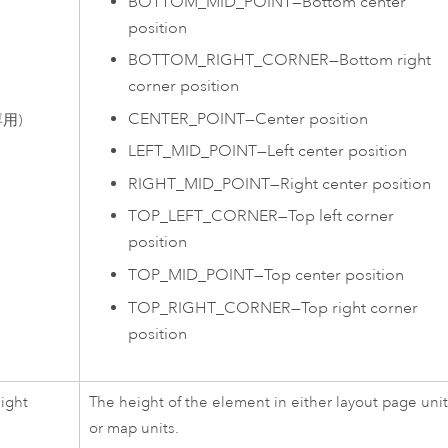
BOTTOM_MID_POINT
—
Bottom center
position
BOTTOM_RIGHT_CORNER
—
Bottom right
corner position
CENTER_POINT
—
Center position
用)
LEFT_MID_POINT
—
Left center position
RIGHT_MID_POINT
—
Right center position
TOP_LEFT_CORNER
—
Top left corner
position
TOP_MID_POINT
—
Top center position
TOP_RIGHT_CORNER
—
Top right corner
position
ight
The height of the element in either layout page uni
or map units.