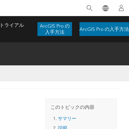
注目のトレーニング
注目の製品
注目のストーリー
注目
GIS について
イノベーションへの取り
組み
トライアル
ArcGIS Pro の
ArcGIS Pro の入手方法
合わせ
GIS とは
入手方法
スのアクセ
の実践
人工知能 (AI)
地理学的アプローチ
ロケーション インテリ
ジェンス
 更
デジタル トランスフォ
空間データ サイエンス: 解析を進化さ
ArcGIS Pro の概要
マップがライフラインとなるとき
The
ーメーション
品、開発
せる
ArcGIS Pro は、Esri の世界をリードする
2024 年にブラジルで発生した歴史的な洪水
著: J
ー
デジタル ツイン
GIS デスクトップ アプリケーションであ
の際、GIS 技術を専門とする企業である
このインストラクター主導型のコースで
本書
ンド
り、マッピング、解析、データ管理に用い
Codex は、30 日間で 17 件の緊急洪水アプ
は、データのパターンや関係性を明らかに
かつ
られています。 技術がどのようなものかを
リケーションを構築し、重要な救助活動を
このトピックの内容
するために使用される空間統計技術を探索
解決
確認したり、ハンズオンのインタラクティ
実現しました。
し、複雑な問題を解決する知見を引き出し
らか
ブ マップを試したり、製品の機能を調べた
サマリー
ます。
ストーリーを読む
り、無料トライアルを開始したりします。
本書
説明