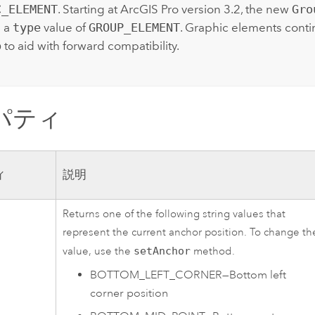
C_ELEMENT
. Starting at
ArcGIS Pro
version 3.2, the new
Gro
s a
type
value of
GROUP_ELEMENT
. Graphic elements conti
p
to aid with forward compatibility.
パティ
ィ
説明
Returns one of the following string values that
represent the current anchor position. To change th
value, use the
setAnchor
method.
BOTTOM_LEFT_CORNER
—
Bottom left
corner position