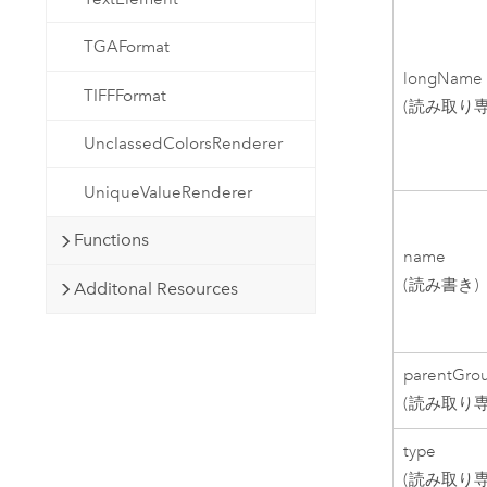
TGAFormat
longName
TIFFFormat
(読み取り専
UnclassedColorsRenderer
UniqueValueRenderer
Functions
name
(読み書き)
Additonal Resources
parentGro
(読み取り専
type
(読み取り専