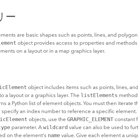
リー
ments are basic shapes such as points, lines, and polygon
lement
object provides access to properties and methods
ments on a layout or in a map graphics layer.
icElement
object includes items such as points, lines, an
o a layout or a graphics layer. The
listElements
method 
rns a
Python
list of element objects. You must then iterate
 or specify an index number to reference a specific element. T
icElement
objects, use the
GRAPHIC_ELEMENT
constant f
type
parameter. A
wildcard
value can also be used to furt
ed on the element's
name
value. Give each element a uniq