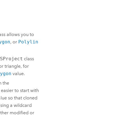
ass allows you to
ygon
, or
Polylin
SProject
class
r triangle, for
ygon
value.
 the
 easier to start with
lue so that cloned
ing a wildcard
rther modified or