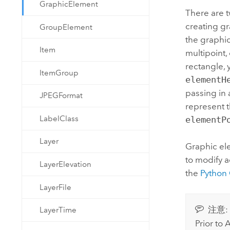
GraphicElement
There are 
creating gr
GroupElement
the graphic
Item
multipoint,
rectangle, 
ItemGroup
elementH
passing in 
JPEGFormat
represent 
LabelClass
elementP
Layer
Graphic e
to modify a
LayerElevation
the
Python
LayerFile
注意:
LayerTime
Prior to
A