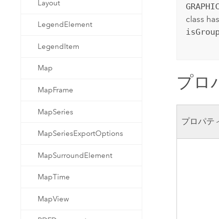
Layout
GRAPHI
class ha
LegendElement
isGrou
LegendItem
Map
プロ
MapFrame
MapSeries
プロパテ
MapSeriesExportOptions
MapSurroundElement
MapTime
MapView