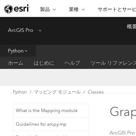
製品
業種
サポートとサー
ARCGIS
業種
サポートとサービス
機
概
ArcGIS Pro
Menu
ArcGIS の概要
建築・工業技術・建設
プロフェッショナル
非営利組
マ
Esri のエンタープライズ地理空間
コンサル
デ
テクニカル サポー
市民の安
プラットフォーム
Python
ビジネス
解
トレーニング
サイエン
ArcGIS Online
位
ホーム
はじめに
ヘルプ
ツール リファレン
自然保護
完全な SaaS マッピング プラット
地方自治
デ
フォーム
教育機関
空
持続可能
ArcGIS Pro
公共エネルギー
Python
マッピング モジュール
Classes
電気通信
世界有数の GIS ソフトウェア
施設管理
Grap
交通機関
ArcGIS Enterprise
What is the Mapping module
保健福祉サービス
GIS とマッピングの基本的なシス
水道
Guidelines for arcpy.mp
テム
中央政府
ArcGIS Pro