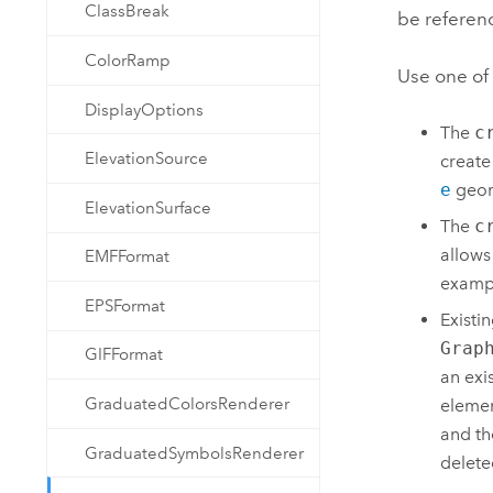
ClassBreak
be referen
ColorRamp
Use one of
DisplayOptions
The
c
ElevationSource
create
e
geom
ElevationSurface
The
c
allows
EMFFormat
exampl
EPSFormat
Existi
Grap
GIFFormat
an exi
GraduatedColorsRenderer
elemen
and t
GraduatedSymbolsRenderer
delete