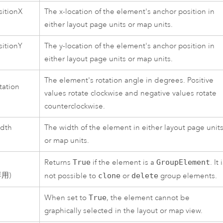
itionX
The x-location of the element's anchor position in
either layout page units or map units.
itionY
The y-location of the element's anchor position in
either layout page units or map units.
The element's rotation angle in degrees. Positive
tation
values rotate clockwise and negative values rotate
counterclockwise.
dth
The width of the element in either layout page unit
or map units.
Returns
True
if the element is a
GroupElement
. It 
用)
not possible to
clone
or
delete
group elements.
When set to
True
, the element cannot be
graphically selected in the layout or map view.