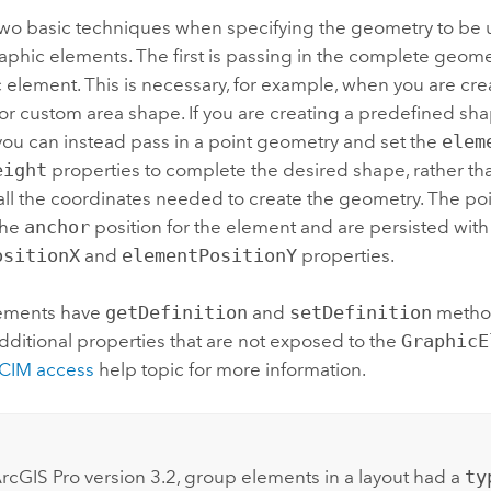
two basic techniques when specifying the geometry to be
aphic elements. The first is passing in the complete geome
 element. This is necessary, for example, when you are crea
 or custom area shape. If you are creating a predefined sh
you can instead pass in a point geometry and set the
elem
eight
properties to complete the desired shape, rather th
all the coordinates needed to create the geometry. The poi
the
anchor
position for the element and are persisted with
ositionX
and
elementPositionY
properties.
lements have
getDefinition
and
setDefinition
method
dditional properties that are not exposed to the
GraphicE
CIM access
help topic for more information.
rcGIS Pro
version 3.2, group elements in a layout had a
ty