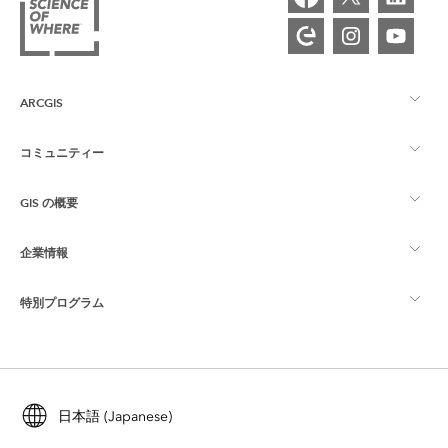
ARCGIS
コミュニティー
ArcGIS の概要
GIS の概要
Esri Community
マッピング
企業情報
GIS とは
ArcGIS ブログ
ArcGIS Pro
特別プログラム
Esri について
ロケーション インテリジェンス
業界ブログ
ArcGIS Enterprise
ArcGIS for Personal Use
Esri に連絡
トレーニング
ユーザー調査およびテスト
ArcGIS Online
ArcGIS for Student Use
日本語 (Japanese)
採用情報
ArcUser
Esri Young Professionals Network
開発者向けテクノロジー