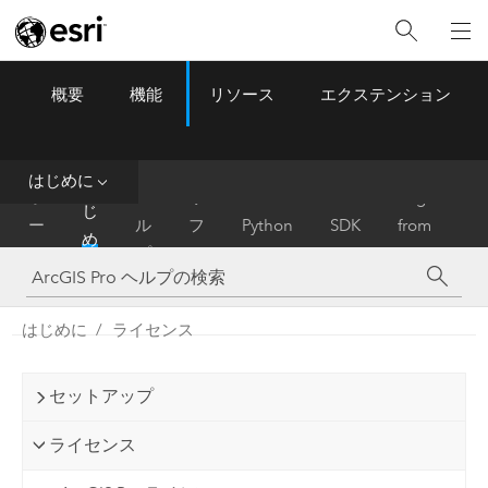
概要
機能
リソース
エクステンション
ArcGIS Pro
Menu
ツ
ー
ル
はじめに
は
ホ
ヘ
リ
Migrate
じ
ー
ル
フ
Python
SDK
from
め
ム
プ
ァ
ArcMap
に
レ
ン
はじめに
ライセンス
ス
セットアップ
ライセンス