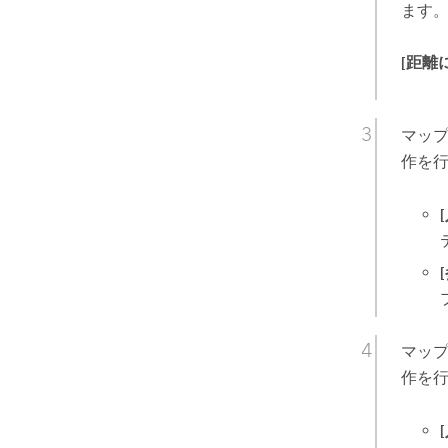
ます
[距離
マッ
作を
マッ
作を