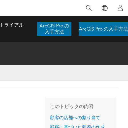
注目のトレーニング
注目の製品
注目のストーリー
注目
GIS について
イノベーションへの取り
組み
トライアル
ArcGIS Pro の
ArcGIS Pro の入手方法
合わせ
GIS とは
入手方法
スのアクセ
の実践
人工知能 (AI)
地理学的アプローチ
ロケーション インテリ
ジェンス
 更
デジタル トランスフォ
空間データ サイエンス: 解析を進化さ
ArcGIS Pro の概要
マップがライフラインとなるとき
The
ーメーション
品、開発
せる
ArcGIS Pro は、Esri の世界をリードする
2024 年にブラジルで発生した歴史的な洪水
著: J
ー
デジタル ツイン
GIS デスクトップ アプリケーションであ
の際、GIS 技術を専門とする企業である
このインストラクター主導型のコースで
本書
ンド
り、マッピング、解析、データ管理に用い
Codex は、30 日間で 17 件の緊急洪水アプ
は、データのパターンや関係性を明らかに
かつ
られています。 技術がどのようなものかを
リケーションを構築し、重要な救助活動を
このトピックの内容
するために使用される空間統計技術を探索
解決
確認したり、ハンズオンのインタラクティ
実現しました。
し、複雑な問題を解決する知見を引き出し
らか
ブ マップを試したり、製品の機能を調べた
顧客の店舗への割り当て
ます。
ストーリーを読む
り、無料トライアルを開始したりします。
本書
顧客に基づいた商圏の作成