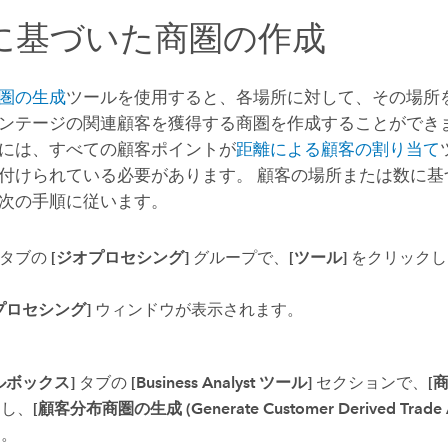
に基づいた商圏の作成
圏の生成
ツールを使用すると、各場所に対して、その場所
ンテージの関連顧客を獲得する商圏を作成することができま
には、すべての顧客ポイントが
距離による顧客の割り当て
付けられている必要があります。 顧客の場所または数に基
次の手順に従います。
タブの
[ジオプロセシング]
グループで、
[ツール]
をクリックし
プロセシング]
ウィンドウが表示されます。
ルボックス]
タブの
[Business Analyst ツール]
セクションで、
[
開し、
[顧客分布商圏の生成 (Generate Customer Derived Trade A
す。