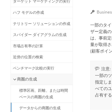
ターゲット マーケティングの実行
開発者向けテクノロジー
自然資源
マッピング &amp; 空間解析アプリ
Busin
ハフ モデルの作成
ケーションの構築
すべての業種
テリトリー ソリューションの作成
一部のタイ
ザー定義の
すべてのプロダクト
スパイダー ダイアグラムの生成
は、事前定
量が取得さ
市場占有率の計算
(顧客ポイ
近傍の位置の検索
ベンチマーク比較の実行
注意:
一部のツ
商圏の生成
指定しま
べてのユ
標準区画、距離、または時間
占有する
ベースの商圏の生成
データからの商圏の生成