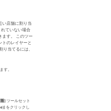
近い店舗に割り当
まれていない場合
ます。 このツー
ントのレイヤーと
割り当てるには、
ます。
商圏]
ツールセット
e)]
をクリックし