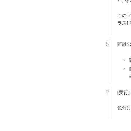
ど) 
この
ラス]
距離
[実行]
色分