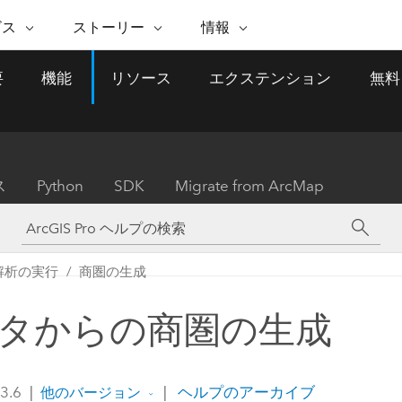
注目のイニシアティブ
ビス
ストーリー
情報
能
ESRI ストーリー
セルフサービス
ESRI について
ARCGIS の購入
ESRI に連絡
要
機能
リソース
エクステンション
無料
 サービス
織
ッピング
WhereNext Magazine
優れた地理空間情報活用へ
Esri について
ユーザー タイプ
ArcUser
サポートに問い
ータを空間的に表示および理解
エグゼクティブレベルのニ
の道
ArcGIS へのロールベー
ArcGIS ユーザー向け
ト
全
Esri のプログラムと取り組み
ュースと洞察
ス
的な技術リソース
析
Esri Community
ス
イベント
置情報を分析に活用
Esri ブログ
Esri ストア
ArcNews
ス
Python
SDK
Migrate from ArcMap
ArcGIS ブログ
実世界のグローバルな GIS
Esri の ArcGIS 製品
業界ニュースと ArcGIS
体
パートナー
ータ管理
技術革新
新情報
ドキュメント
間データの統合、編集、共有
購入方法
な開発
採用情報
インフラストラクチャ管理
Esri と The Science of Where
Esri 製品、パートナー製
ArcWatch
My Esri
解析の実行
商圏の生成
GIS を活用して、最新の強靱で持続可能な未
メディアおよびアナリスト関
のポッドキャスト
者サブスクリプション
地理空間に関するニュ
来を創ります。 計画と運用に対する地理学
すべての機能
係者の方へ
ビジネスおよびテクノロジ
ス、見解、およびトレ
的アプローチは、インフラストラクチャ プ
タからの商圏の生成
ロジェクトが周囲の環境とどのように関連
ー リーダーの声
しているかをリーダーが理解するのに役立
ちます。
Esri に連絡
 3.6
|
|
ヘルプのアーカイブ
他のバージョン
すべてのストーリー
インフラストラクチャ管理の探索