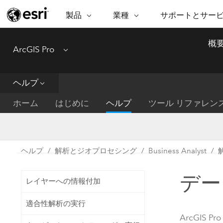
製品
業種
サポートとサー
ARCGIS
業種
サポートとサービス
機
概
ArcGIS Pro
Menu
ArcGIS の概要
建築・工業技術・建設
プロフェッショナル
非営利組
マ
Esri のエンタープライズ地理空間
コンサル
デ
テクニカル サポー
市民の安
プラットフォーム
ヘルプ
ビジネス
解
トレーニング
サイエン
ArcGIS Online
位
ホーム
はじめに
ヘルプ
ツール リファレン
自然保護
完全な SaaS マッピング プラット
地方自治
デ
フォーム
教育機関
空
持続可能
ArcGIS Pro
公共エネルギー
ヘルプ
解析とジオプロセシング
Business Analyst
電気通信
世界有数の GIS ソフトウェア
施設管理
デー
交通機関
ArcGIS Enterprise
レイヤーへの情報付加
保健福祉サービス
GIS とマッピングの基本的なシス
水道
適合性解析の実行
テム
中央政府
ArcGIS Pro