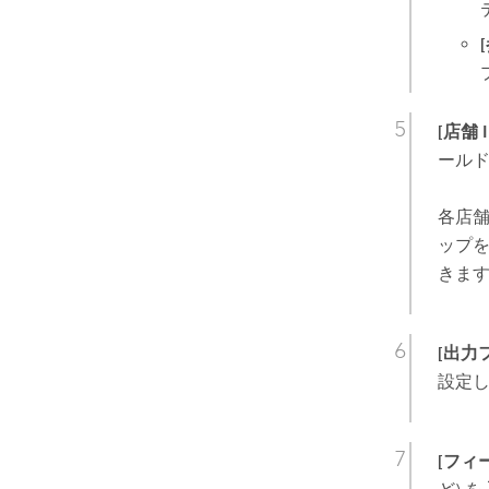
[店舗 
ール
各店
ップ
きま
[出力
設定
[フィ