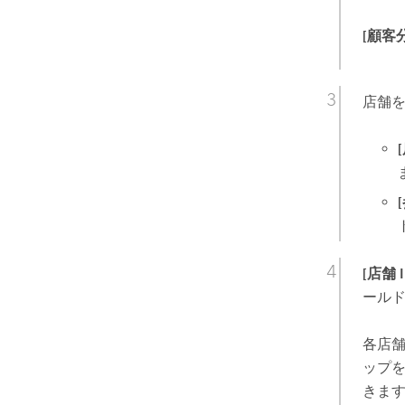
[顧客
店舗
[店舗 
ール
各店
ップ
きま