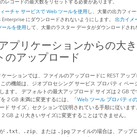
のレコードの最大数をリセットする必要があります。
ィーチャ サービスで Web ツールを使用
し、大量の出力フィー
 Enterprise
にダウンロードされないようにします。
出力イメ
 ツールを使用
して、大量のラスター データがダウンロードされ
b アプリケーションからの大
トのアップロード
プリケーションでは、ファイルのアップロードに REST アッ
 この機能は、ジオプロセシング サービス プロパティ ペ
します。 デフォルトの最大アップロード サイズは 2 GB 
を 2 GB 未満に変更するには、「
Web ツール プロパティ
ード サイズ」セクションで説明されている手順に従います
を 2 GB より大きいサイズに変更することはできません。
タが
.txt
、
.zip
、または
.jpg
ファイルの場合は、アップロ