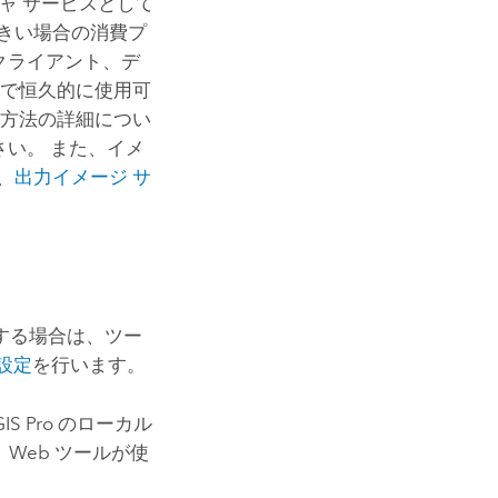
ャ サービスとして
きい場合の消費プ
 クライアント、デ
トで恒久的に使用可
る方法の詳細につい
さい。 また、イメ
、
出力イメージ サ
用する場合は、ツー
設定
を行います。
IS Pro
のローカル
Web ツールが使