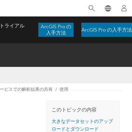
注目のトレーニング
注目の製品
注目のストーリー
注目
GIS について
イノベーションへの取り
組み
トライアル
ArcGIS Pro の
ArcGIS Pro の入手方法
合わせ
GIS とは
入手方法
スのアクセ
の実践
人工知能 (AI)
地理学的アプローチ
ロケーション インテリ
ジェンス
 更
デジタル トランスフォ
空間データ サイエンス: 解析を進化さ
ArcGIS Pro の概要
マップがライフラインとなるとき
The
ーメーション
品、開発
せる
サービスでの解析結果の共有
使用
ArcGIS Pro は、Esri の世界をリードする
2024 年にブラジルで発生した歴史的な洪水
著: J
ー
デジタル ツイン
GIS デスクトップ アプリケーションであ
の際、GIS 技術を専門とする企業である
このインストラクター主導型のコースで
本書
ンド
り、マッピング、解析、データ管理に用い
Codex は、30 日間で 17 件の緊急洪水アプ
は、データのパターンや関係性を明らかに
かつ
られています。 技術がどのようなものかを
リケーションを構築し、重要な救助活動を
このトピックの内容
するために使用される空間統計技術を探索
解決
確認したり、ハンズオンのインタラクティ
実現しました。
し、複雑な問題を解決する知見を引き出し
らか
ブ マップを試したり、製品の機能を調べた
大きなデータセットのアップ
ます。
ストーリーを読む
り、無料トライアルを開始したりします。
ロードとダウンロード
本書