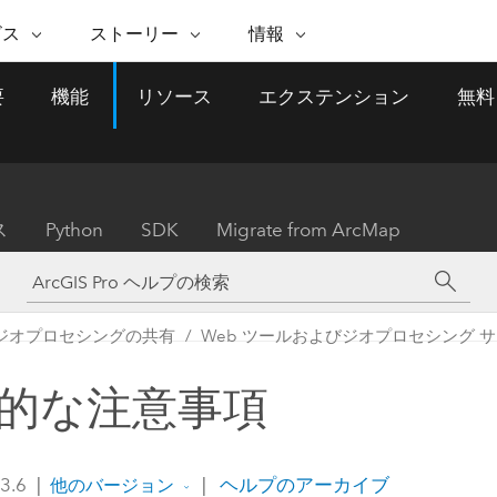
注目のイニシアティブ
ビス
ストーリー
情報
能
ESRI ストーリー
セルフサービス
ESRI について
ARCGIS の購入
ESRI に連絡
要
機能
リソース
エクステンション
無料
 サービス
織
ッピング
WhereNext Magazine
優れた地理空間情報活用へ
Esri について
ユーザー タイプ
ArcUser
サポートに問い
ータを空間的に表示および理解
エグゼクティブレベルのニ
の道
ArcGIS へのロールベー
ArcGIS ユーザー向け
ト
全
Esri のプログラムと取り組み
ュースと洞察
ス
的な技術リソース
析
Esri Community
ス
イベント
置情報を分析に活用
Esri ブログ
Esri ストア
ArcNews
ス
Python
SDK
Migrate from ArcMap
ArcGIS ブログ
実世界のグローバルな GIS
Esri の ArcGIS 製品
業界ニュースと ArcGIS
体
パートナー
ータ管理
技術革新
新情報
ドキュメント
間データの統合、編集、共有
購入方法
な開発
採用情報
インフラストラクチャ管理
Esri と The Science of Where
Esri 製品、パートナー製
ArcWatch
My Esri
ジオプロセシングの共有
Web ツールおよびジオプロセシング 
GIS を活用して、最新の強靱で持続可能な未
メディアおよびアナリスト関
のポッドキャスト
者サブスクリプション
地理空間に関するニュ
来を創ります。 計画と運用に対する地理学
すべての機能
係者の方へ
ビジネスおよびテクノロジ
ス、見解、およびトレ
的アプローチは、インフラストラクチャ プ
的な注意事項
ロジェクトが周囲の環境とどのように関連
ー リーダーの声
しているかをリーダーが理解するのに役立
ちます。
Esri に連絡
 3.6
|
|
ヘルプのアーカイブ
他のバージョン
すべてのストーリー
インフラストラクチャ管理の探索