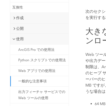
開発者向けテクノロジー
自然資源
互換性
マッピング &amp; 空間解析アプリ
次のセクシ
ケーションの構築
を実行する
作成
すべての業種
公開
大き
すべてのプロダクト
ンロ
使用
ArcGIS Pro での使用法
Web ツ
Python スクリプトでの使用法
や出力デー
制限は、
Ar
Web アプリでの使用法
のヒープ 
ーバーのヒ
一般的な注意事項
MB です
うな場合は
出力フィーチャ サービスでの
Web ツールの使用
64 