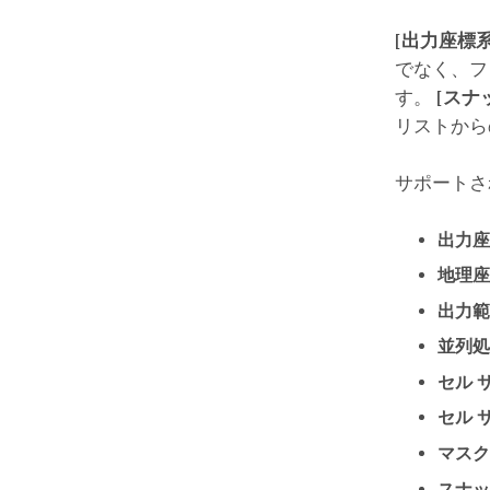
[出力座標系
でなく、フ
す。
[スナ
リストから
サポートさ
出力座
地理座
出力範
並列処
セル 
セル 
マスク
スナッ