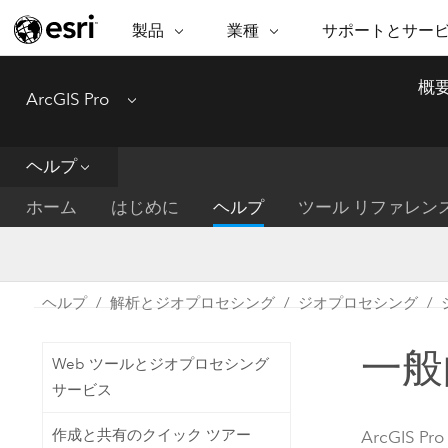
製品
業種
サポートとサー
ARCGIS
業種
サポートとサービス
機
概
ArcGIS Pro
Menu
ArcGIS の概要
建築・工業技術・建設
プロフェッショナル
非営利組
マ
Esri のエンタープライズ地理空間
コンサル
デ
テクニカル サポー
市民の安
プラットフォーム
ヘルプ
ビジネス
解
トレーニング
サイエン
ArcGIS Online
位
ホーム
はじめに
ヘルプ
ツール リファレン
自然保護
完全な SaaS マッピング プラット
地方自治
デ
フォーム
教育機関
空
持続可能
ArcGIS Pro
公共エネルギー
ヘルプ
解析とジオプロセシング
ジオプロセシング
電気通信
世界有数の GIS ソフトウェア
施設管理
一般
交通機関
ArcGIS Enterprise
Web ツールとジオプロセシング
保健福祉サービス
GIS とマッピングの基本的なシス
サービス
水道
テム
中央政府
作成と共有のクイック ツアー
ArcGIS Pro