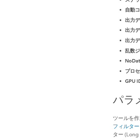
自動コ
出力デ
出力デ
出力デ
乱数ジ
NoDat
プロセ
GPU I
パラ
ツールを作
フィルター
ター (Lo