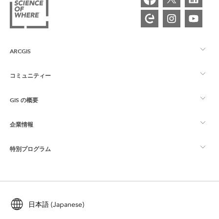
ARCGIS
コミュニティー
ArcGIS の概要
GIS の概要
Esri Community
マッピング
企業情報
GIS とは
ArcGIS ブログ
ArcGIS Pro
特別プログラム
Esri について
ロケーション インテリジェンス
業界ブログ
ArcGIS Enterprise
ArcGIS for Personal Use
Esri に連絡
トレーニング
ユーザー調査およびテスト
ArcGIS Online
ArcGIS for Student Use
日本語 (Japanese)
採用情報
ArcUser
Esri Young Professionals Network
開発者向けテクノロジー