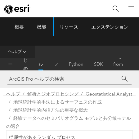
概要
機能
リソース
エクステンション
ArcGIS Pro
Menu
ツ
ー
ル
ヘルプ
は
ホ
ヘ
リ
Migrate
じ
ー
ル
フ
Python
SDK
from
め
ム
プ
ァ
ArcMap
に
レ
ン
ヘルプ
解析とジオプロセシング
Geostatistical Analyst
ス
地球統計学的手法によるサーフェスの作成
地球統計学的内挿方法の重要な概念
経験データへのセミバリオグラム モデルと共分散モデル
の適合
従属性があるランダム プロセス