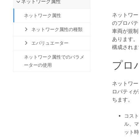
ネットワーク属性
開発者向けテクノロジー
自然資源
マッピング &amp; 空間解析アプリ
ネットワー
ネットワーク属性
ケーションの構築
のプロパテ
すべての業種
ネットワーク属性の種類
車両が規制
あります。
すべてのプロダクト
エバリュエーター
構成されま
ネットワーク属性でのパラメ
プロ
ーターの使用
ネットワーク
ロパティが
ちます。
コスト
ル、マ
ット時