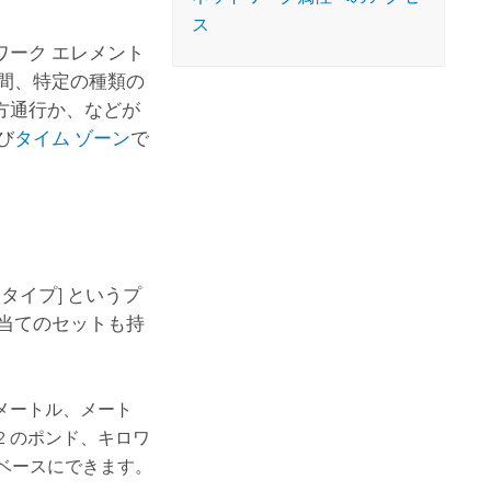
コースを探索
ArcGIS Pro の詳細
ス
ーク エレメント
間、特定の種類の
方通行か、などが
び
タイム ゾーン
で
用タイプ] というプ
当てのセットも持
メートル、メート
2 のポンド、キロワ
ベースにできます。