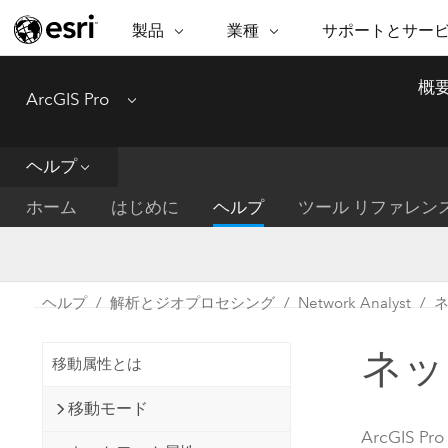
製品
業種
サポートとサー
ARCGIS
業種
サポートとサービス
機
概
ArcGIS Pro
Menu
ArcGIS の概要
建築・工業技術・建設
プロフェッショナル
非営利組
マ
Esri のエンタープライズ地理空間
コンサル
デ
テクニカル サポー
市民の安
プラットフォーム
ヘルプ
ビジネス
解
トレーニング
サイエン
ArcGIS Online
位
ホーム
はじめに
ヘルプ
ツール リファレン
自然保護
完全な SaaS マッピング プラット
地方自治
デ
フォーム
教育機関
空
持続可能
ArcGIS Pro
公共エネルギー
ヘルプ
解析とジオプロセシング
Network Analyst
電気通信
世界有数の GIS ソフトウェア
施設管理
ネッ
交通機関
ArcGIS Enterprise
移動属性とは
保健福祉サービス
GIS とマッピングの基本的なシス
水道
移動モード
テム
中央政府
ArcGIS Pro