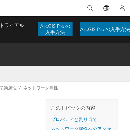
注目のトレーニング
注目の製品
注目のストーリー
注目
GIS について
イノベーションへの取り
組み
トライアル
ArcGIS Pro の
ArcGIS Pro の入手方法
合わせ
GIS とは
入手方法
スのアクセ
の実践
人工知能 (AI)
地理学的アプローチ
ロケーション インテリ
ジェンス
 更
デジタル トランスフォ
空間データ サイエンス: 解析を進化さ
ArcGIS Pro の概要
マップがライフラインとなるとき
The
ーメーション
品、開発
せる
移動属性
ネットワーク属性
ArcGIS Pro は、Esri の世界をリードする
2024 年にブラジルで発生した歴史的な洪水
著: J
ー
デジタル ツイン
GIS デスクトップ アプリケーションであ
の際、GIS 技術を専門とする企業である
このインストラクター主導型のコースで
本書
ンド
り、マッピング、解析、データ管理に用い
Codex は、30 日間で 17 件の緊急洪水アプ
は、データのパターンや関係性を明らかに
かつ
られています。 技術がどのようなものかを
リケーションを構築し、重要な救助活動を
このトピックの内容
するために使用される空間統計技術を探索
解決
確認したり、ハンズオンのインタラクティ
実現しました。
し、複雑な問題を解決する知見を引き出し
らか
ブ マップを試したり、製品の機能を調べた
プロパティと割り当て
ます。
ストーリーを読む
り、無料トライアルを開始したりします。
本書
ネットワーク属性へのアクセ