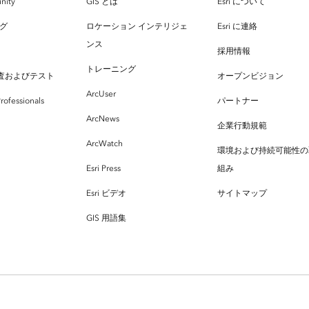
nity
GIS とは
Esri について
ログ
ロケーション インテリジェ
Esri に連絡
ンス
採用情報
トレーニング
査およびテスト
オープンビジョン
ArcUser
rofessionals
パートナー
ArcNews
企業行動規範
ArcWatch
環境および持続可能性の
Esri Press
組み
Esri ビデオ
サイトマップ
GIS 用語集