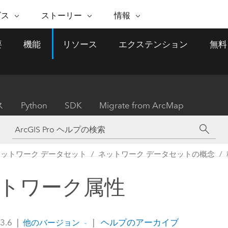
注目のイニシアティブ
ビス
ストーリー
情報
能
ESRI ストーリー
セルフサービス
ESRI について
ARCGIS の購入
ESRI に連絡
要
機能
リソース
エクステンション
無料
 サービス
織
ッピング
WhereNext Magazine
優れた地理空間情報活用へ
Esri について
ユーザー タイプ
ArcUser
サポートに問い
ータを空間的に表示および理解
エグゼクティブレベルのニ
の道
ArcGIS へのロールベー
ArcGIS ユーザー向け
ト
全
Esri のプログラムと取り組み
ュースと洞察
ス
的な技術リソース
析
Esri Community
ス
イベント
置情報を分析に活用
Esri ブログ
Esri ストア
ArcNews
ス
Python
SDK
Migrate from ArcMap
ArcGIS ブログ
実世界のグローバルな GIS
Esri の ArcGIS 製品
業界ニュースと ArcGIS
体
パートナー
ータ管理
技術革新
新情報
ドキュメント
間データの統合、編集、共有
購入方法
な開発
採用情報
インフラストラクチャ管理
Esri と The Science of Where
Esri 製品、パートナー製
ArcWatch
My Esri
ネットワーク データセット
ネットワーク データセットの概念
GIS を活用して、最新の強靱で持続可能な未
メディアおよびアナリスト関
のポッドキャスト
者サブスクリプション
地理空間に関するニュ
来を創ります。 計画と運用に対する地理学
すべての機能
係者の方へ
ビジネスおよびテクノロジ
ス、見解、およびトレ
的アプローチは、インフラストラクチャ プ
トワーク属性
ロジェクトが周囲の環境とどのように関連
ー リーダーの声
しているかをリーダーが理解するのに役立
ちます。
Esri に連絡
 3.6
|
|
ヘルプのアーカイブ
他のバージョン
すべてのストーリー
インフラストラクチャ管理の探索