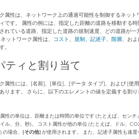
ク属性は、ネットワーク上の通過可能性を制御するネットワ
ィです。 属性の例には、指定した距離の道路を移動する時
されている道路、指定した道路の規制速度、どの道路が一
 ネットワーク属性は、
コスト
、
規制
、
記述子
、
階層
、およ
す。
パティと割り当て
属性には、[名前]、[単位]、[データ タイプ]、および [使
あります。 さらに、以下のエレメントの値を定義する割り
属性の単位は、距離または時間の単位です (たとえば、センチ
イル、分、秒)。 コスト属性が他の単位 (たとえば、ドル、CO
) の場合、
[その他]
が使用されます。 また、記述子属性も速度