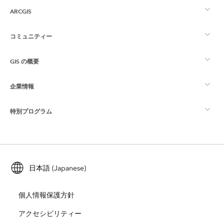
ARCGIS
コミュニティー
ArcGIS の概要
GIS の概要
Esri Community
マッピング
企業情報
GIS とは
ArcGIS ブログ
ArcGIS Pro
特別プログラム
Esri について
ロケーション インテリジェンス
業界ブログ
ArcGIS Enterprise
ArcGIS for Personal Use
Esri に連絡
トレーニング
ユーザー調査およびテスト
ArcGIS Online
ArcGIS for Student Use
日本語 (Japanese)
採用情報
ArcUser
Esri Young Professionals Network
開発者向けテクノロジー
自然保護
個人情報保護方針
オープンビジョン
ArcNews
イベント
ArcGIS Location Platform
アクセシビリティー
災害対応