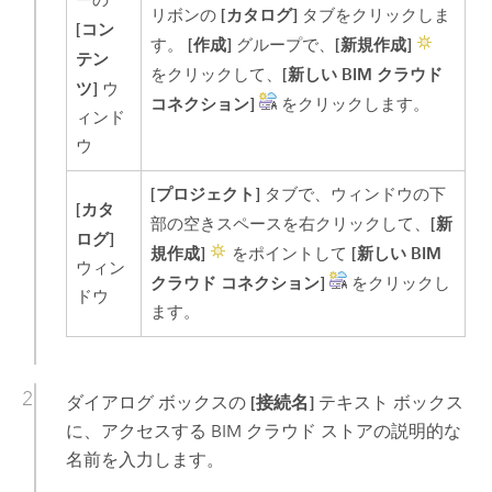
ーの
[カタログ]
リボンの
タブをクリックしま
[コン
[作成]
[新規作成]
す。
グループで、
テン
[新しい BIM クラウド
をクリックして、
ツ]
ウ
コネクション]
をクリックします。
ィンド
ウ
[プロジェクト]
タブで、ウィンドウの下
[カタ
[新
部の空きスペースを右クリックして、
ログ]
規作成]
[新しい BIM
をポイントして
ウィン
クラウド コネクション]
をクリックし
ドウ
ます。
ダイアログ ボックスの
[接続名]
テキスト ボックス
に、アクセスする BIM クラウド ストアの説明的な
名前を入力します。