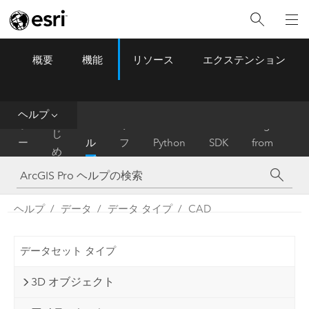
概要
機能
リソース
エクステンション
ArcGIS Pro
Menu
ツ
ー
ル
ヘルプ
は
ホ
ヘ
リ
Migrate
じ
ー
ル
フ
Python
SDK
from
め
ム
プ
ァ
ArcMap
に
レ
ン
ヘルプ
データ
データ タイプ
CAD
ス
データセット タイプ
3D オブジェクト