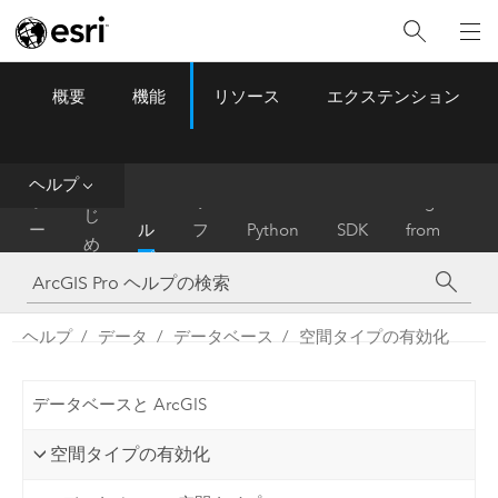
概要
機能
リソース
エクステンション
ArcGIS Pro
Menu
ツ
ー
ル
ヘルプ
は
ホ
ヘ
リ
Migrate
じ
ー
ル
フ
Python
SDK
from
め
ム
プ
ァ
ArcMap
に
レ
ン
ヘルプ
データ
データベース
空間タイプの有効化
ス
データベースと ArcGIS
空間タイプの有効化