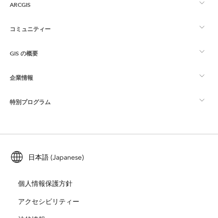
ARCGIS
コミュニティー
ArcGIS の概要
GIS の概要
Esri Community
マッピング
企業情報
GIS とは
ArcGIS ブログ
ArcGIS Pro
特別プログラム
Esri について
ロケーション インテリジェンス
業界ブログ
ArcGIS Enterprise
ArcGIS for Personal Use
Esri に連絡
トレーニング
ユーザー調査およびテスト
ArcGIS Online
ArcGIS for Student Use
日本語 (Japanese)
採用情報
ArcUser
Esri Young Professionals Network
開発者向けテクノロジー
自然保護
個人情報保護方針
オープンビジョン
ArcNews
イベント
ArcGIS Location Platform
アクセシビリティー
災害対応
パートナー
ArcWatch