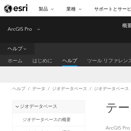
製品
業種
サポートとサー
ARCGIS
業種
サポートとサービス
機
概
ArcGIS Pro
Menu
ArcGIS の概要
建築・工業技術・建設
プロフェッショナル
非営利組
マ
Esri のエンタープライズ地理空間
コンサル
デ
テクニカル サポー
市民の安
プラットフォーム
ヘルプ
ビジネス
解
トレーニング
サイエン
ArcGIS Online
位
ホーム
はじめに
ヘルプ
ツール リファレン
自然保護
完全な SaaS マッピング プラット
地方自治
デ
フォーム
教育機関
空
持続可能
ArcGIS Pro
公共エネルギー
ヘルプ
データ
ジオデータベース
ジオデータベース
電気通信
世界有数の GIS ソフトウェア
施設管理
テー
交通機関
ArcGIS Enterprise
ジオデータベース
保健福祉サービス
GIS とマッピングの基本的なシス
水道
ジオデータベースの概要
テム
中央政府
ArcGIS Pro