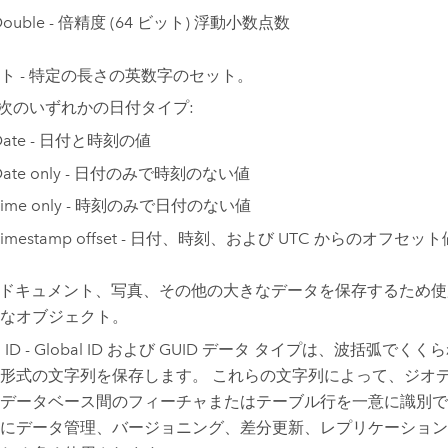
Double - 倍精度 (64 ビット) 浮動小数点数
ト - 特定の長さの英数字のセット。
- 次のいずれかの日付タイプ:
Date - 日付と時刻の値
Date only - 日付のみで時刻のない値
Time only - 時刻のみで日付のない値
Timestamp offset - 日付、時刻、および UTC からのオフセット
b - ドキュメント、写真、その他の大きなデータを保存するため
なオブジェクト。
al ID - Global ID および GUID データ タイプは、波括弧でく
形式の文字列を保存します。 これらの文字列によって、ジオ
データベース間のフィーチャまたはテーブル行を一意に識別で
にデータ管理、バージョニング、差分更新、レプリケーション