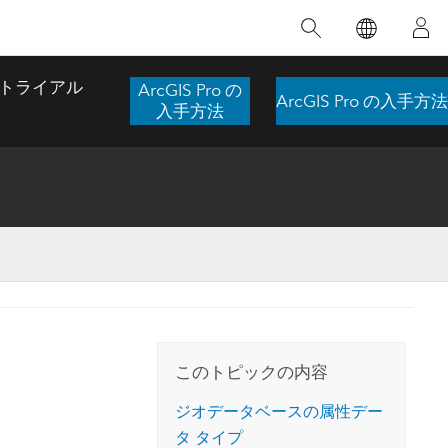
注目のトレーニング
注目の製品
注目のストーリー
注目
GIS について
イノベーションへの取り
組み
トライアル
ArcGIS Pro の
ArcGIS Pro の入手方法
合わせ
GIS とは
入手方法
スのアクセ
の実践
人工知能 (AI)
地理学的アプローチ
ロケーション インテリ
ジェンス
 更
デジタル トランスフォ
空間データ サイエンス: 解析を進化さ
ArcGIS Pro の概要
マップがライフラインとなるとき
The
ーメーション
品、開発
せる
ArcGIS Pro は、Esri の世界をリードする
2024 年にブラジルで発生した歴史的な洪水
著: J
ー
デジタル ツイン
GIS デスクトップ アプリケーションであ
の際、GIS 技術を専門とする企業である
このインストラクター主導型のコースで
本書
ンド
り、マッピング、解析、データ管理に用い
Codex は、30 日間で 17 件の緊急洪水アプ
は、データのパターンや関係性を明らかに
かつ
られています。 技術がどのようなものかを
リケーションを構築し、重要な救助活動を
このトピックの内容
するために使用される空間統計技術を探索
解決
確認したり、ハンズオンのインタラクティ
実現しました。
し、複雑な問題を解決する知見を引き出し
らか
ブ マップを試したり、製品の機能を調べた
ジオデータベースの属性デー
ます。
ストーリーを読む
り、無料トライアルを開始したりします。
タ タイプ
本書