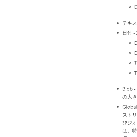
テキス
日付 
Blo
の大き
Glob
ストリ
びジオ
は、特