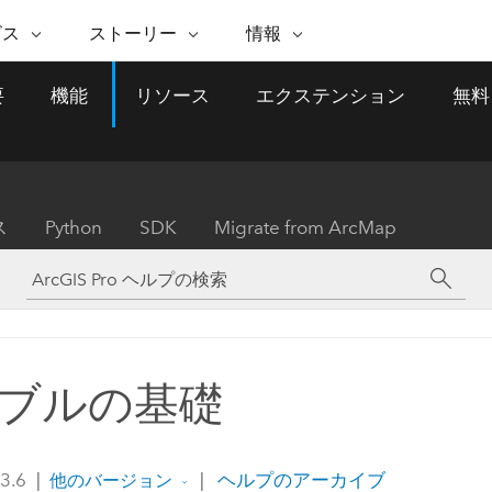
注目のイニシアティブ
ビス
ストーリー
情報
能
ESRI ストーリー
セルフサービス
ESRI について
ARCGIS の購入
ESRI に連絡
要
機能
リソース
エクステンション
無料
 サービス
織
ッピング
WhereNext Magazine
優れた地理空間情報活用へ
Esri について
ユーザー タイプ
ArcUser
サポートに問い
ータを空間的に表示および理解
エグゼクティブレベルのニ
の道
ArcGIS へのロールベー
ArcGIS ユーザー向け
ト
全
Esri のプログラムと取り組み
ュースと洞察
ス
的な技術リソース
析
Esri Community
ス
イベント
置情報を分析に活用
Esri ブログ
Esri ストア
ArcNews
ス
Python
SDK
Migrate from ArcMap
ArcGIS ブログ
実世界のグローバルな GIS
Esri の ArcGIS 製品
業界ニュースと ArcGIS
体
パートナー
ータ管理
技術革新
新情報
ドキュメント
間データの統合、編集、共有
購入方法
な開発
採用情報
インフラストラクチャ管理
Esri と The Science of Where
Esri 製品、パートナー製
ArcWatch
My Esri
GIS を活用して、最新の強靱で持続可能な未
メディアおよびアナリスト関
のポッドキャスト
者サブスクリプション
地理空間に関するニュ
来を創ります。 計画と運用に対する地理学
すべての機能
係者の方へ
ビジネスおよびテクノロジ
ス、見解、およびトレ
的アプローチは、インフラストラクチャ プ
ブルの基礎
ロジェクトが周囲の環境とどのように関連
ー リーダーの声
しているかをリーダーが理解するのに役立
ちます。
Esri に連絡
 3.6
|
|
ヘルプのアーカイブ
他のバージョン
すべてのストーリー
インフラストラクチャ管理の探索