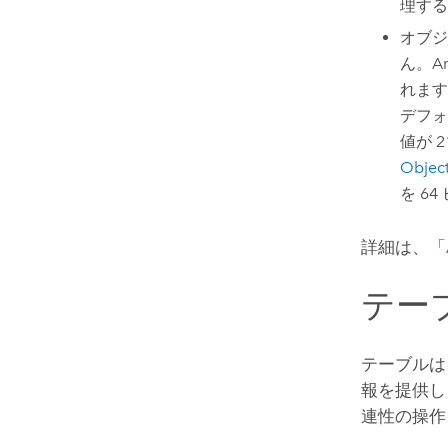
理する
オブジ
ん。A
れます
デフォ
値が 
Object
を 6
詳細は、「
テー
テーブルは
報を提供し
連性の操作