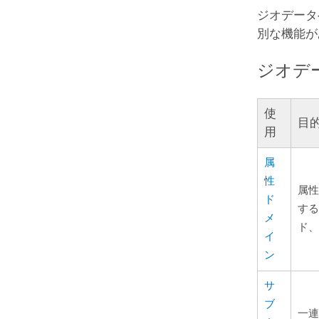
ジオデータ
別な機能が
ジオデ
使
目
用
属
性
属性
ド
する
メ
ド、
イ
ン
サ
ブ
一連