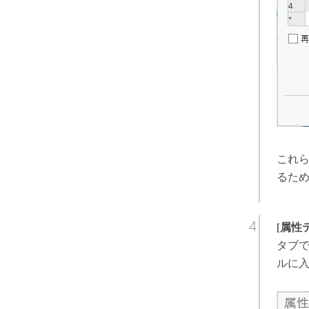
これ
るた
[属性
タブ
ルに