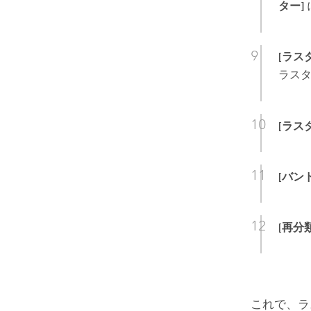
ター]
[ラス
ラス
[ラス
[バン
[再分類
これで、ラ