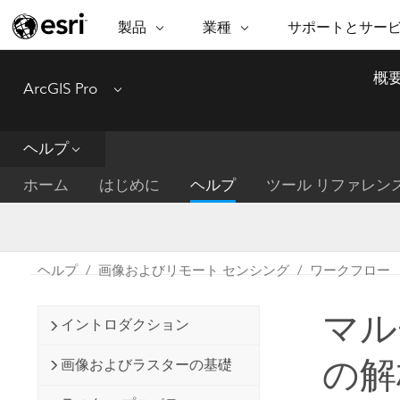
製品
業種
サポートとサー
ARCGIS
業種
サポートとサービス
機
概
ArcGIS Pro
Menu
ArcGIS の概要
建築・工業技術・建設
プロフェッショナル
非営利組
マ
Esri のエンタープライズ地理空間
コンサル
デ
テクニカル サポー
市民の安
プラットフォーム
ヘルプ
ビジネス
解
トレーニング
サイエン
ArcGIS Online
位
ホーム
はじめに
ヘルプ
ツール リファレン
自然保護
完全な SaaS マッピング プラット
地方自治
デ
フォーム
教育機関
空
持続可能
ArcGIS Pro
公共エネルギー
ヘルプ
画像およびリモート センシング
ワークフロー
電気通信
世界有数の GIS ソフトウェア
施設管理
マル
交通機関
ArcGIS Enterprise
イントロダクション
保健福祉サービス
GIS とマッピングの基本的なシス
水道
の解
画像およびラスターの基礎
テム
中央政府