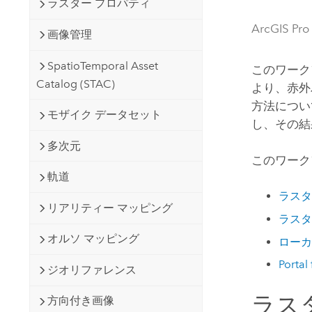
ラスター プロパティ
開発者向けテクノロジー
自然資源
マッピング &amp; 空間解析アプリ
ArcGIS Pro
画像管理
ケーションの構築
すべての業種
SpatioTemporal Asset
このワーク
Catalog (STAC)
より、赤外
すべてのプロダクト
方法につい
モザイク データセット
し、その結
多次元
このワーク
軌道
ラスタ
リアリティー マッピング
ラスタ
オルソ マッピング
ローカ
Portal
ジオリファレンス
ラス
方向付き画像