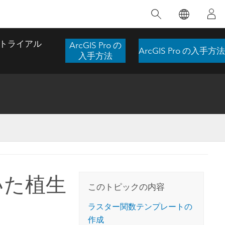
注目のトレーニング
注目の製品
注目のストーリー
注目
GIS について
イノベーションへの取り
組み
トライアル
ArcGIS Pro の
ArcGIS Pro の入手方法
合わせ
GIS とは
入手方法
スのアクセ
の実践
人工知能 (AI)
地理学的アプローチ
ロケーション インテリ
ジェンス
 更
デジタル トランスフォ
空間データ サイエンス: 解析を進化さ
ArcGIS Pro の概要
マップがライフラインとなるとき
The
ーメーション
品、開発
せる
ArcGIS Pro は、Esri の世界をリードする
2024 年にブラジルで発生した歴史的な洪水
著: J
ー
デジタル ツイン
GIS デスクトップ アプリケーションであ
の際、GIS 技術を専門とする企業である
このインストラクター主導型のコースで
本書
ンド
り、マッピング、解析、データ管理に用い
Codex は、30 日間で 17 件の緊急洪水アプ
いた植生
は、データのパターンや関係性を明らかに
かつ
られています。 技術がどのようなものかを
リケーションを構築し、重要な救助活動を
このトピックの内容
するために使用される空間統計技術を探索
解決
確認したり、ハンズオンのインタラクティ
実現しました。
し、複雑な問題を解決する知見を引き出し
らか
ブ マップを試したり、製品の機能を調べた
ラスター関数テンプレートの
ます。
ストーリーを読む
り、無料トライアルを開始したりします。
作成
本書