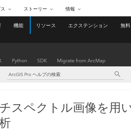
注目のイニシアティブ
ビス
ストーリー
情報
能
ESRI ストーリー
セルフサービス
ESRI について
ARCGIS の購入
ESRI に連絡
要
機能
リソース
エクステンション
無料
 サービス
織
ッピング
WhereNext Magazine
優れた地理空間情報活用へ
Esri について
ユーザー タイプ
ArcUser
サポートに問い
ータを空間的に表示および理解
エグゼクティブレベルのニ
の道
ArcGIS へのロールベー
ArcGIS ユーザー向け
ト
全
Esri のプログラムと取り組み
ュースと洞察
ス
的な技術リソース
析
Esri Community
ス
イベント
置情報を分析に活用
Esri ブログ
Esri ストア
ArcNews
ス
Python
SDK
Migrate from ArcMap
ArcGIS ブログ
実世界のグローバルな GIS
Esri の ArcGIS 製品
業界ニュースと ArcGIS
体
パートナー
ータ管理
技術革新
新情報
ドキュメント
間データの統合、編集、共有
購入方法
な開発
採用情報
インフラストラクチャ管理
Esri と The Science of Where
Esri 製品、パートナー製
ArcWatch
My Esri
GIS を活用して、最新の強靱で持続可能な未
メディアおよびアナリスト関
のポッドキャスト
者サブスクリプション
地理空間に関するニュ
来を創ります。 計画と運用に対する地理学
すべての機能
係者の方へ
ビジネスおよびテクノロジ
ス、見解、およびトレ
的アプローチは、インフラストラクチャ プ
チスペクトル画像を用
ロジェクトが周囲の環境とどのように関連
ー リーダーの声
しているかをリーダーが理解するのに役立
析
ちます。
Esri に連絡
すべてのストーリー
インフラストラクチャ管理の探索