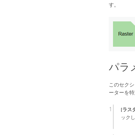
す。
パラ
このセクシ
ーターを特
[ラス
ック