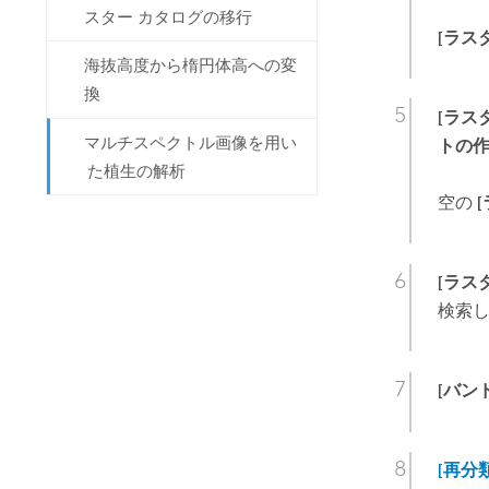
スター カタログの移行
[ラス
海抜高度から楕円体高への変
換
[ラス
マルチスペクトル画像を用い
トの作
た植生の解析
空の
[ラス
検索
[バン
[再分類