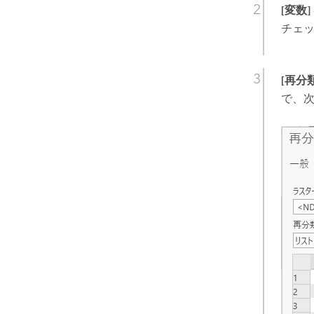
[変数]
チェ
[再分類
で、次