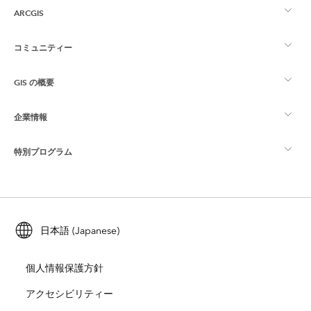
ARCGIS
コミュニティー
ArcGIS の概要
GIS の概要
Esri Community
マッピング
企業情報
GIS とは
ArcGIS ブログ
ArcGIS Pro
特別プログラム
Esri について
ロケーション インテリジェンス
業界ブログ
ArcGIS Enterprise
ArcGIS for Personal Use
Esri に連絡
トレーニング
ユーザー調査およびテスト
ArcGIS Online
ArcGIS for Student Use
日本語 (Japanese)
採用情報
ArcUser
Esri Young Professionals Network
開発者向けテクノロジー
自然保護
個人情報保護方針
オープンビジョン
ArcNews
イベント
ArcGIS Location Platform
アクセシビリティー
災害対応
パートナー