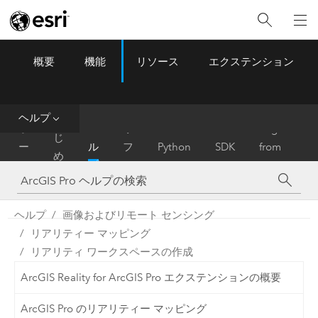
概要
機能
リソース
エクステンション
ArcGIS Pro
Menu
ツ
ー
ル
ヘルプ
は
ホ
ヘ
リ
Migrate
じ
ー
ル
フ
Python
SDK
from
め
ム
プ
ァ
ArcMap
に
レ
ン
ヘルプ
画像およびリモート センシング
ス
リアリティー マッピング
リアリティ ワークスペースの作成
ArcGIS Reality for ArcGIS Pro エクステンションの概要
ArcGIS Pro のリアリティー マッピング