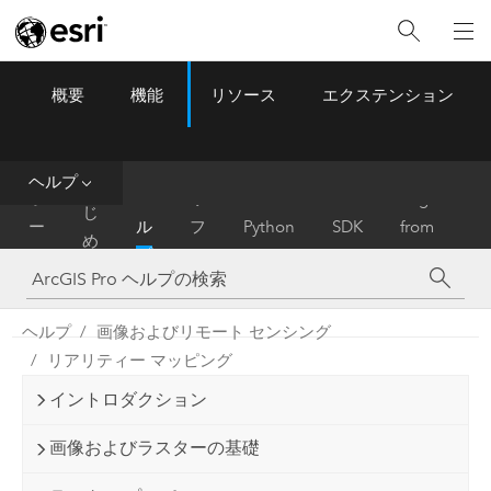
概要
機能
リソース
エクステンション
ArcGIS Pro
Menu
ツ
ー
ル
ヘルプ
は
ホ
ヘ
リ
Migrate
じ
ー
ル
フ
Python
SDK
from
め
ム
プ
ァ
ArcMap
に
レ
ン
ヘルプ
画像およびリモート センシング
ス
リアリティー マッピング
イントロダクション
画像およびラスターの基礎