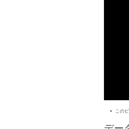
このビ
デー