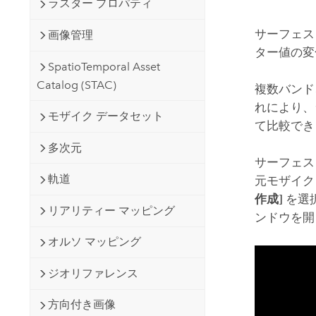
ラスター プロパティ
開発者向けテクノロジー
自然資源
マッピング &amp; 空間解析アプリ
サーフェス
画像管理
ケーションの構築
ター値の変
すべての業種
SpatioTemporal Asset
Catalog (STAC)
複数バンド
すべてのプロダクト
れにより、
モザイク データセット
て比較でき
多次元
サーフェス
軌道
元モザイク
作成]
を選
リアリティー マッピング
ンドウを開
オルソ マッピング
ジオリファレンス
方向付き画像