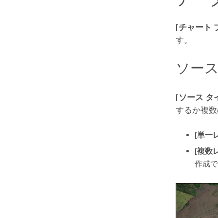
[チャート 
す。
ソース
[ソース タ
するか複数
[単一
[複数
作成で