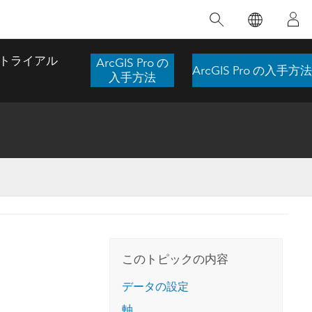
注目のトレーニング
注目の製品
注目のストーリー
注目
GIS について
イノベーションへの取り
組み
トライアル
ArcGIS Pro の
ArcGIS Pro の入手方法
合わせ
GIS とは
入手方法
スのアクセ
の実践
人工知能 (AI)
地理学的アプローチ
ロケーション インテリ
ジェンス
 更
デジタル トランスフォ
空間データ サイエンス: 解析を進化さ
ArcGIS Pro の概要
マップがライフラインとなるとき
The
ーメーション
品、開発
せる
ArcGIS Pro は、Esri の世界をリードする
2024 年にブラジルで発生した歴史的な洪水
著: J
ー
デジタル ツイン
GIS デスクトップ アプリケーションであ
の際、GIS 技術を専門とする企業である
このインストラクター主導型のコースで
本書
ンド
り、マッピング、解析、データ管理に用い
Codex は、30 日間で 17 件の緊急洪水アプ
は、データのパターンや関係性を明らかに
かつ
られています。 技術がどのようなものかを
リケーションを構築し、重要な救助活動を
このトピックの内容
するために使用される空間統計技術を探索
解決
確認したり、ハンズオンのインタラクティ
実現しました。
し、複雑な問題を解決する知見を引き出し
らか
ブ マップを試したり、製品の機能を調べた
データの設定
ます。
ストーリーを読む
り、無料トライアルを開始したりします。
本書
軸