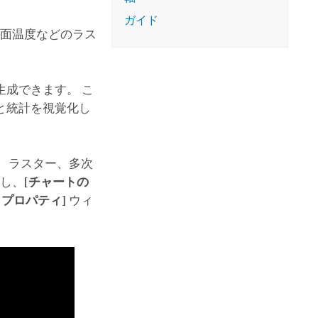
コースを探索
ArcGIS Pro の詳細
ガイド
表面温度などのラス
成できます。 こ
と統計を視覚化し
、ラスター、多次
クし、
[チャートの
 プロパティ]
ウィ