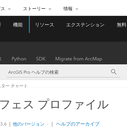
注目のイニシアティブ
ビス
ストーリー
情報
能
ESRI ストーリー
セルフサービス
ESRI について
ARCGIS の購入
ESRI に連絡
要
機能
リソース
エクステンション
無料
 サービス
織
ッピング
WhereNext Magazine
優れた地理空間情報活用へ
Esri について
ユーザー タイプ
ArcUser
サポートに問い
ータを空間的に表示および理解
エグゼクティブレベルのニ
の道
ArcGIS へのロールベー
ArcGIS ユーザー向け
ト
全
Esri のプログラムと取り組み
ュースと洞察
ス
的な技術リソース
析
Esri Community
ス
イベント
置情報を分析に活用
Esri ブログ
Esri ストア
ArcNews
ス
Python
SDK
Migrate from ArcMap
ArcGIS ブログ
実世界のグローバルな GIS
Esri の ArcGIS 製品
業界ニュースと ArcGIS
体
パートナー
ータ管理
技術革新
新情報
ドキュメント
間データの統合、編集、共有
購入方法
な開発
採用情報
インフラストラクチャ管理
Esri と The Science of Where
Esri 製品、パートナー製
ArcWatch
My Esri
ター チャート
GIS を活用して、最新の強靱で持続可能な未
メディアおよびアナリスト関
のポッドキャスト
者サブスクリプション
地理空間に関するニュ
来を創ります。 計画と運用に対する地理学
すべての機能
係者の方へ
ビジネスおよびテクノロジ
ス、見解、およびトレ
的アプローチは、インフラストラクチャ プ
フェス プロファイル
ロジェクトが周囲の環境とどのように関連
ー リーダーの声
しているかをリーダーが理解するのに役立
ちます。
Esri に連絡
 3.6
|
|
ヘルプのアーカイブ
他のバージョン
すべてのストーリー
インフラストラクチャ管理の探索