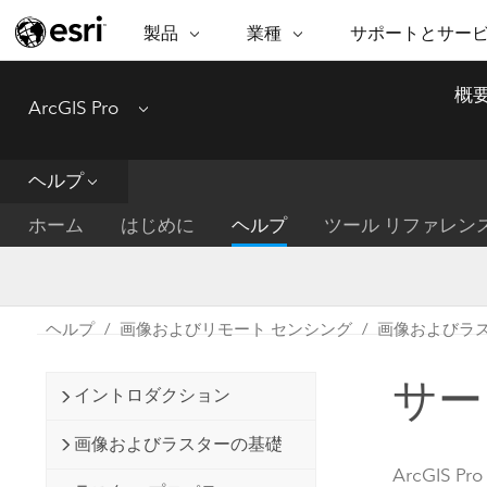
製品
業種
サポートとサー
ARCGIS
業種
サポートとサービス
機
概
ArcGIS Pro
Menu
ArcGIS の概要
建築・工業技術・建設
プロフェッショナル
非営利組
マ
Esri のエンタープライズ地理空間
コンサル
デ
テクニカル サポー
市民の安
プラットフォーム
ヘルプ
ビジネス
解
トレーニング
サイエン
ArcGIS Online
位
ホーム
はじめに
ヘルプ
ツール リファレン
自然保護
完全な SaaS マッピング プラット
地方自治
デ
フォーム
教育機関
空
持続可能
ArcGIS Pro
公共エネルギー
ヘルプ
画像およびリモート センシング
画像およびラス
電気通信
世界有数の GIS ソフトウェア
施設管理
サー
交通機関
ArcGIS Enterprise
イントロダクション
保健福祉サービス
GIS とマッピングの基本的なシス
水道
画像およびラスターの基礎
テム
中央政府
ArcGIS Pro