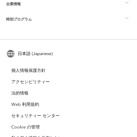
企業情報
GIS とは
ArcGIS ブログ
ArcGIS Pro
特別プログラム
Esri について
ロケーション インテリジェンス
業界ブログ
ArcGIS Enterprise
ArcGIS for Personal Use
Esri に連絡
トレーニング
ユーザー調査およびテスト
ArcGIS Online
ArcGIS for Student Use
日本語 (Japanese)
採用情報
ArcUser
Esri Young Professionals Network
開発者向けテクノロジー
自然保護
個人情報保護方針
オープンビジョン
ArcNews
イベント
ArcGIS Location Platform
アクセシビリティー
災害対応
パートナー
ArcWatch
法的情報
Esri ストア
教育機関
Web 利用規約
企業行動規範
Esri Press
ArcGIS Architecture Center
セキュリティー センター
非営利組織
環境および持続可能性の取り組み
Esri ビデオ
Cookie の管理