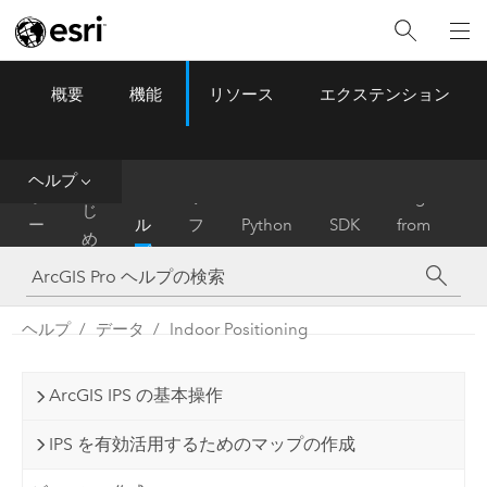
概要
機能
リソース
エクステンション
ArcGIS Pro
Menu
ツ
ー
ル
ヘルプ
は
ホ
ヘ
リ
Migrate
じ
ー
ル
フ
Python
SDK
from
め
ム
プ
ァ
ArcMap
に
レ
ン
ヘルプ
データ
Indoor Positioning
ス
ArcGIS IPS の基本操作
IPS を有効活用するためのマップの作成