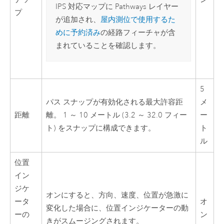
IPS 対応マップに Pathways レイヤー
プ
が追加され、
屋内測位で使用するた
めに予約済み
の経路フィーチャが含
まれていることを確認します。
5
パス スナップが有効化される最大許容距
メ
距離
離。 1 ～ 10 メートル (3.2 ～ 32.0 フィー
ー
ト) をスナップに構成できます。
ト
ル
位置
イン
ジケ
オンにすると、方向、速度、位置が急激に
ータ
オ
変化した場合に、位置インジケーターの動
ーの
ン
きがスムージングされます。