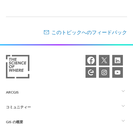
このトピックへのフィードバック
ARCGIS
コミュニティー
ArcGIS の概要
GIS の概要
Esri Community
マッピング