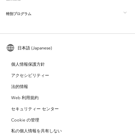
ArcGIS ブログ
ArcGIS Pro
特別プログラム
Esri について
ロケーション インテリジェンス
業界ブログ
ArcGIS Enterprise
ArcGIS for Personal Use
Esri に連絡
トレーニング
ユーザー調査およびテスト
ArcGIS Online
ArcGIS for Student Use
日本語 (Japanese)
採用情報
ArcUser
Esri Young Professionals Network
開発者向けテクノロジー
自然保護
個人情報保護方針
オープンビジョン
ArcNews
イベント
ArcGIS Location Platform
アクセシビリティー
災害対応
パートナー
ArcWatch
法的情報
Esri ストア
教育機関
Web 利用規約
企業行動規範
Esri Press
ArcGIS Architecture Center
セキュリティー センター
非営利組織
環境および持続可能性の取り組み
Esri ビデオ
Cookie の管理
私の個人情報を共有しない
人種的平等
サイトマップ
GIS 用語集