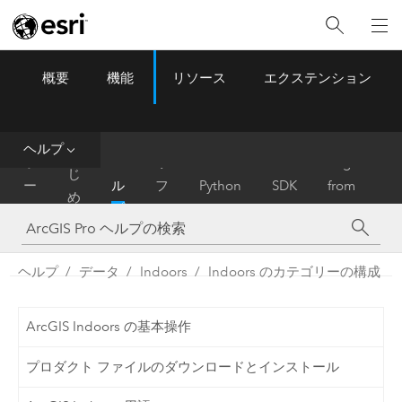
概要
機能
リソース
エクステンション
ArcGIS Pro
Menu
ツ
ー
ル
ヘルプ
は
ホ
ヘ
リ
Migrate
じ
ー
ル
フ
Python
SDK
from
め
ム
プ
ァ
ArcMap
に
レ
ン
ヘルプ
データ
Indoors
Indoors のカテゴリーの構成
ス
ArcGIS Indoors の基本操作
プロダクト ファイルのダウンロードとインストール