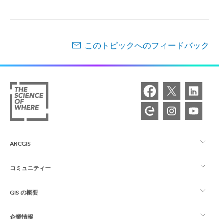
このトピックへのフィードバック
ARCGIS
コミュニティー
ArcGIS の概要
GIS の概要
Esri Community
マッピング
企業情報
GIS とは