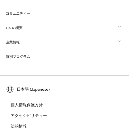
コミュニティー
ArcGIS の概要
GIS の概要
Esri Community
マッピング
企業情報
GIS とは
ArcGIS ブログ
ArcGIS Pro
特別プログラム
Esri について
ロケーション インテリジェンス
業界ブログ
ArcGIS Enterprise
ArcGIS for Personal Use
Esri に連絡
トレーニング
ユーザー調査およびテスト
ArcGIS Online
ArcGIS for Student Use
日本語 (Japanese)
採用情報
ArcUser
Esri Young Professionals Network
開発者向けテクノロジー
自然保護
個人情報保護方針
オープンビジョン
ArcNews
イベント
ArcGIS Location Platform
アクセシビリティー
災害対応
パートナー
ArcWatch
法的情報
Esri ストア