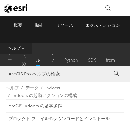
概要
機能
リソース
エクステンション
ArcGIS Pro
Menu
ツ
ー
ル
ヘルプ
は
ホ
ヘ
リ
Migrate
じ
ー
ル
フ
Python
SDK
from
め
ム
プ
ァ
ArcMap
に
レ
ン
ヘルプ
データ
Indoors
ス
Indoors の起動アクションの構成
ArcGIS Indoors の基本操作
プロダクト ファイルのダウンロードとインストール