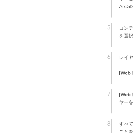
ArcGIS
コン
を選
レイ
[We
[We
ヤーを
すべ
こと