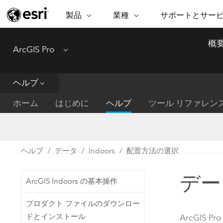
製品
業種
サポートとサー
ARCGIS
業種
サポートとサービス
機
概
ArcGIS Pro
Menu
ArcGIS の概要
建築・工業技術・建設
プロフェッショナル
非営利組
マ
Esri のエンタープライズ地理空間
コンサル
デ
テクニカル サポー
市民の安
プラットフォーム
ヘルプ
ビジネス
解
トレーニング
サイエン
ArcGIS Online
位
ホーム
はじめに
ヘルプ
ツール リファレン
自然保護
完全な SaaS マッピング プラット
地方自治
デ
フォーム
教育機関
空
持続可能
ArcGIS Pro
公共エネルギー
ヘルプ
データ
Indoors
配置方法の選択
電気通信
世界有数の GIS ソフトウェア
施設管理
デー
交通機関
ArcGIS Enterprise
ArcGIS Indoors の基本操作
保健福祉サービス
GIS とマッピングの基本的なシス
水道
プロダクト ファイルのダウンロー
テム
中央政府
ドとインストール
ArcGIS Pro