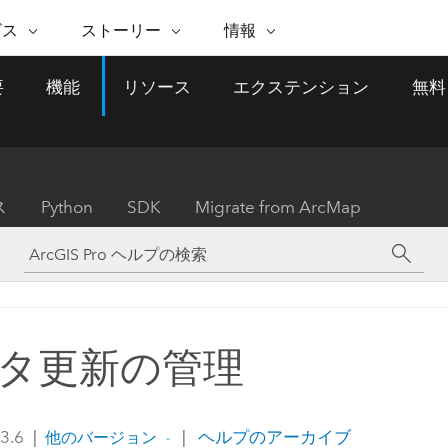
注目のイニシアティブ
ビス
ストーリー
情報
能
ESRI ストーリー
セルフサービス
ESRI について
ARCGIS の購入
ESRI に連絡
要
機能
リソース
エクステンション
無料
 サービス
織
ッピング
WhereNext Magazine
優れた地理空間情報活用へ
Esri について
ユーザー タイプ
ArcUser
サポートに問い
ータを空間的に表示および理解
エグゼクティブレベルのニ
の道
ArcGIS へのロールベー
ArcGIS ユーザー向け
ト
全
Esri のプログラムと取り組み
ュースと洞察
ス
的な技術リソース
析
Esri Community
ス
イベント
置情報を分析に活用
Esri ブログ
Esri ストア
ArcNews
ス
Python
SDK
Migrate from ArcMap
ArcGIS ブログ
実世界のグローバルな GIS
Esri の ArcGIS 製品
業界ニュースと ArcGIS
体
パートナー
ータ管理
技術革新
新情報
ドキュメント
間データの統合、編集、共有
購入方法
な開発
採用情報
インフラストラクチャ管理
Esri と The Science of Where
Esri 製品、パートナー製
ArcWatch
My Esri
GIS を活用して、最新の強靱で持続可能な未
メディアおよびアナリスト関
のポッドキャスト
者サブスクリプション
地理空間に関するニュ
来を創ります。 計画と運用に対する地理学
すべての機能
係者の方へ
ビジネスおよびテクノロジ
ス、見解、およびトレ
的アプローチは、インフラストラクチャ プ
タ更新の管理
ロジェクトが周囲の環境とどのように関連
ー リーダーの声
しているかをリーダーが理解するのに役立
ちます。
Esri に連絡
 3.6
|
|
ヘルプのアーカイブ
他のバージョン
すべてのストーリー
インフラストラクチャ管理の探索