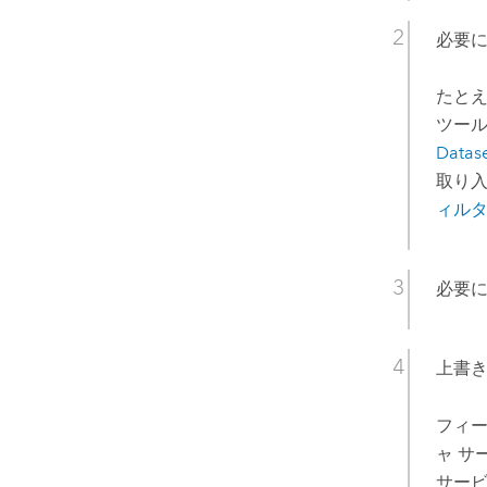
必要
たと
ツー
Datase
取り
ィル
必要
上書
フィー
ャ サ
サー