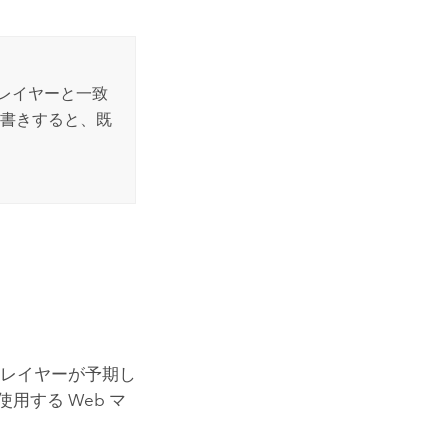
のレイヤーと一致
上書きすると、既
のレイヤーが予期し
用する Web マ