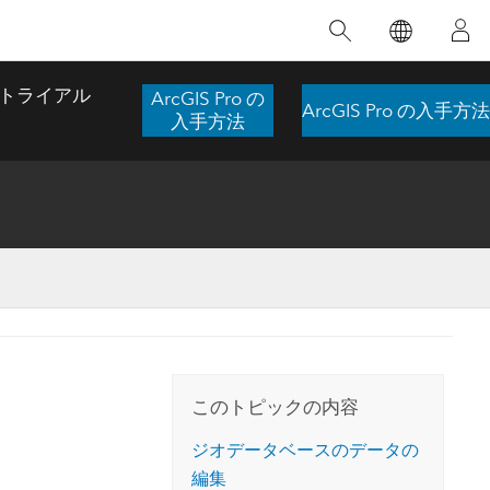
注目のトレーニング
注目の製品
注目のストーリー
注目
GIS について
イノベーションへの取り
組み
トライアル
ArcGIS Pro の
ArcGIS Pro の入手方法
合わせ
GIS とは
入手方法
スのアクセ
の実践
人工知能 (AI)
地理学的アプローチ
ロケーション インテリ
ジェンス
 更
デジタル トランスフォ
空間データ サイエンス: 解析を進化さ
ArcGIS Pro の概要
マップがライフラインとなるとき
The
ーメーション
品、開発
せる
ArcGIS Pro は、Esri の世界をリードする
2024 年にブラジルで発生した歴史的な洪水
著: J
ー
デジタル ツイン
GIS デスクトップ アプリケーションであ
の際、GIS 技術を専門とする企業である
このインストラクター主導型のコースで
本書
ンド
り、マッピング、解析、データ管理に用い
Codex は、30 日間で 17 件の緊急洪水アプ
は、データのパターンや関係性を明らかに
かつ
られています。 技術がどのようなものかを
リケーションを構築し、重要な救助活動を
このトピックの内容
するために使用される空間統計技術を探索
解決
確認したり、ハンズオンのインタラクティ
実現しました。
し、複雑な問題を解決する知見を引き出し
らか
ブ マップを試したり、製品の機能を調べた
ジオデータベースのデータの
ます。
ストーリーを読む
り、無料トライアルを開始したりします。
編集
本書