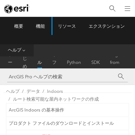
概要
機能
リソース
エクステンション
ArcGIS Pro
Menu
ツ
ー
ル
ヘルプ
は
ホ
ヘ
リ
Migrate
じ
ー
ル
フ
Python
SDK
from
め
ム
プ
ァ
ArcMap
に
レ
ン
ヘルプ
データ
Indoors
ス
ルート検索可能な屋内ネットワークの作成
ArcGIS Indoors の基本操作
プロダクト ファイルのダウンロードとインストール