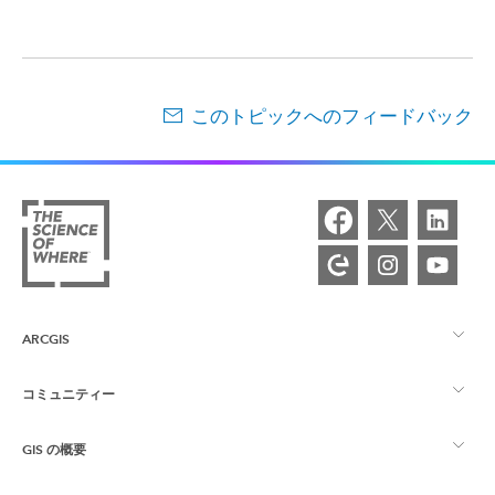
このトピックへのフィードバック
ARCGIS
コミュニティー
ArcGIS の概要
GIS の概要
Esri Community
マッピング