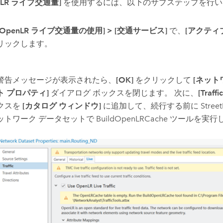
nLR ライブ交通量]
を使用するには、以下のサブステップを行い
[OpenLR ライブ交通量の使用]
>
[交通サービス]
で、
[アクティ
リックします。
警告メッセージが表示されたら、
[OK]
をクリックして
[ネット
ト プロパティ]
ダイアログ ボックスを閉じます。 次に、
[Traffi
クスを
[カタログ ウィンドウ]
に追加して、続行する前に
Stree
ットワーク データセットで
BuildOpenLRCache
ツールを実行