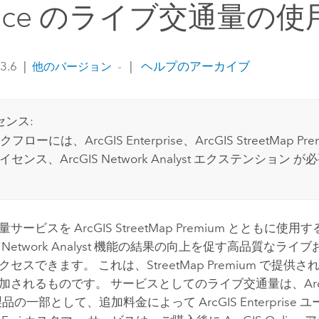
rvice のライブ交通量の使
 3.6
|
|
ヘルプのアーカイブ
他のバージョン
センス:
クフローには、
ArcGIS Enterprise
、
ArcGIS StreetMap Pr
c ライセンス、
ArcGIS Network Analyst エクステンション
が必
通量サービスを
ArcGIS StreetMap Premium
とともに使用す
の
Network Analyst
機能の結果の向上を促す高品質なライブ
クセスできます。 これは、
StreetMap Premium
で提供さ
加されるものです。 サービスとしてのライブ交通量は、
Ar
品の一部として、追加料金によって
ArcGIS Enterprise
ユ