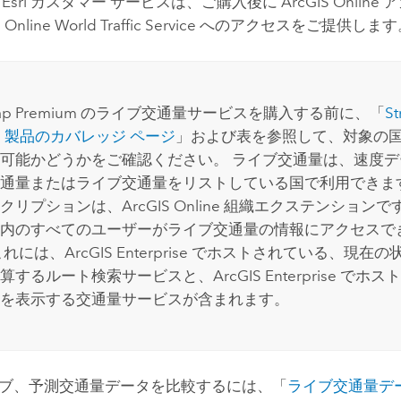
。
Esri
カスタマー サービスは、ご購入後に
ArcGIS Online
ア
 Online
World Traffic Service
へのアクセスをご提供します
ap Premium
のライブ交通量サービスを購入する前に、「
St
m
製品のカバレッジ ページ
」および表を参照して、対象の
可能かどうかをご確認ください。 ライブ交通量は、速度デ
通量またはライブ交通量をリストしている国で利用できま
クリプションは、
ArcGIS Online
組織エクステンションです
内のすべてのユーザーがライブ交通量の情報にアクセスで
これには、
ArcGIS Enterprise
でホストされている、現在の
算するルート検索サービスと、
ArcGIS Enterprise
でホスト
を表示する交通量サービスが含まれます。
ブ、予測交通量データを比較するには、「
ライブ交通量デ