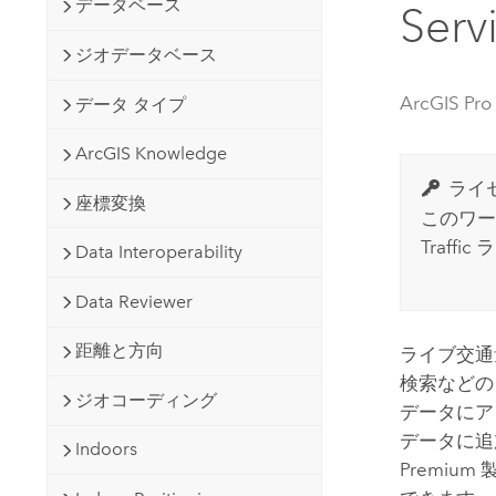
データベース
開発者向けテクノロジー
Se
自然資源
マッピング &amp; 空間解析アプリ
ジオデータベース
ケーションの構築
すべての業種
ArcGIS Pro
データ タイプ
すべてのプロダクト
ArcGIS Knowledge
ライ
座標変換
このワー
Traffi
Data Interoperability
Data Reviewer
距離と方向
ライブ交
検索など
ジオコーディング
データにア
データに追
Indoors
Premium
製