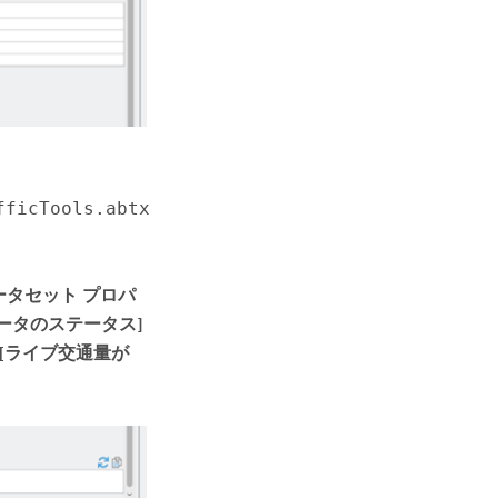
fficTools.abtx
ータセット プロパ
ータのステータス]
[ライブ交通量が