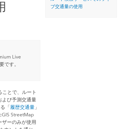
コースを探索
用
ArcGIS Pro の詳細
ブ交通量の使用
emium
Live
要です。
ることで、ルート
および予測交通量
れる「
履歴交通量
」
cGIS StreetMap
ーザーのみが使用