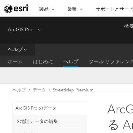
製品
業種
サポートとサー
ARCGIS
業種
サポートとサービス
機
概
ArcGIS Pro
Menu
ArcGIS の概要
建築・工業技術・建設
プロフェッショナル
非営利組
マ
Esri のエンタープライズ地理空間
コンサル
デ
テクニカル サポー
市民の安
プラットフォーム
ヘルプ
ビジネス
解
トレーニング
サイエン
ArcGIS Online
位
ホーム
はじめに
ヘルプ
ツール リファレン
自然保護
完全な SaaS マッピング プラット
地方自治
デ
フォーム
教育機関
空
持続可能
ArcGIS Pro
公共エネルギー
ヘルプ
データ
StreetMap Premium
電気通信
世界有数の GIS ソフトウェア
施設管理
Arc
交通機関
ArcGIS Enterprise
ArcGIS Pro のデータ
保健福祉サービス
GIS とマッピングの基本的なシス
水道
る Ar
地理データの編集
テム
中央政府