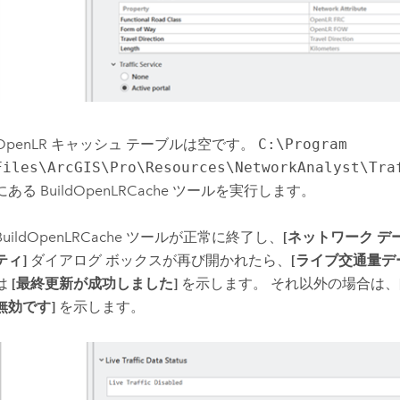
OpenLR キャッシュ テーブルは空です。
C:\Program
Files\ArcGIS\Pro\Resources\NetworkAnalyst\Tra
にある
BuildOpenLRCache
ツールを実行します。
BuildOpenLRCache
ツールが正常に終了し、
[ネットワーク デ
ティ]
ダイアログ ボックスが再び開かれたら、
[ライブ交通量デ
は
[最終更新が成功しました]
を示します。 それ以外の場合は、
無効です]
を示します。