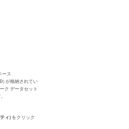
ベース
ND
) が格納されてい
ワーク データセット
す。
ティ]
をクリック