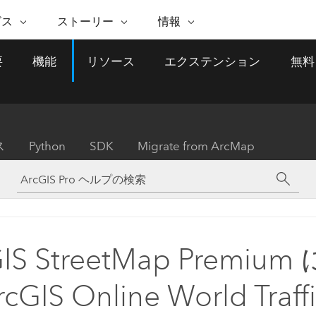
注目のイニシアティブ
ビス
ストーリー
情報
能
ESRI ストーリー
セルフサービス
ESRI について
ARCGIS の購入
ESRI に連絡
要
機能
リソース
エクステンション
無料
 サービス
織
ッピング
WhereNext Magazine
優れた地理空間情報活用へ
Esri について
ユーザー タイプ
ArcUser
サポートに問い
ータを空間的に表示および理解
エグゼクティブレベルのニ
の道
ArcGIS へのロールベー
ArcGIS ユーザー向け
ト
全
Esri のプログラムと取り組み
ュースと洞察
ス
的な技術リソース
析
Esri Community
ス
イベント
置情報を分析に活用
Esri ブログ
Esri ストア
ArcNews
ス
Python
SDK
Migrate from ArcMap
ArcGIS ブログ
実世界のグローバルな GIS
Esri の ArcGIS 製品
業界ニュースと ArcGIS
体
パートナー
ータ管理
技術革新
新情報
ドキュメント
間データの統合、編集、共有
購入方法
な開発
採用情報
インフラストラクチャ管理
Esri と The Science of Where
Esri 製品、パートナー製
ArcWatch
My Esri
GIS を活用して、最新の強靱で持続可能な未
メディアおよびアナリスト関
のポッドキャスト
者サブスクリプション
地理空間に関するニュ
来を創ります。 計画と運用に対する地理学
すべての機能
係者の方へ
ビジネスおよびテクノロジ
ス、見解、およびトレ
的アプローチは、インフラストラクチャ プ
GIS StreetMap Premiu
ロジェクトが周囲の環境とどのように関連
ー リーダーの声
しているかをリーダーが理解するのに役立
cGIS Online World Traff
ちます。
Esri に連絡
すべてのストーリー
インフラストラクチャ管理の探索