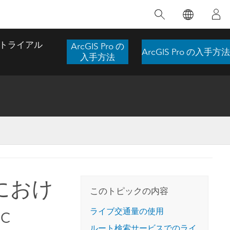
注目のトレーニング
注目の製品
注目のストーリー
注目
GIS について
イノベーションへの取り
組み
トライアル
ArcGIS Pro の
ArcGIS Pro の入手方法
合わせ
GIS とは
入手方法
スのアクセ
の実践
人工知能 (AI)
地理学的アプローチ
ロケーション インテリ
ジェンス
 更
デジタル トランスフォ
空間データ サイエンス: 解析を進化さ
ArcGIS Pro の概要
マップがライフラインとなるとき
The
ーメーション
品、開発
せる
ArcGIS Pro は、Esri の世界をリードする
2024 年にブラジルで発生した歴史的な洪水
著: J
ー
デジタル ツイン
GIS デスクトップ アプリケーションであ
の際、GIS 技術を専門とする企業である
このインストラクター主導型のコースで
本書
ンド
り、マッピング、解析、データ管理に用い
Codex は、30 日間で 17 件の緊急洪水アプ
m におけ
は、データのパターンや関係性を明らかに
かつ
られています。 技術がどのようなものかを
リケーションを構築し、重要な救助活動を
このトピックの内容
するために使用される空間統計技術を探索
解決
確認したり、ハンズオンのインタラクティ
実現しました。
し、複雑な問題を解決する知見を引き出し
ic
らか
ブ マップを試したり、製品の機能を調べた
ライブ交通量の使用
ます。
ストーリーを読む
り、無料トライアルを開始したりします。
本書
ルート検索サービスでのライ