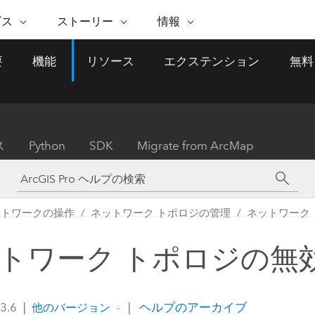
注目のイニシアティブ
ビス
ストーリー
情報
能
ESRI ストーリー
セルフサービス
ESRI について
ARCGIS の購入
ESRI に連絡
要
機能
リソース
エクステンション
無料
 サービス
織
ッピング
WhereNext Magazine
優れた地理空間情報活用へ
Esri について
ユーザー タイプ
ArcUser
サポートに問い
ータを空間的に表示および理解
エグゼクティブレベルのニ
の道
ArcGIS へのロールベー
ArcGIS ユーザー向け
ト
全
Esri のプログラムと取り組み
ュースと洞察
ス
的な技術リソース
析
Esri Community
ス
イベント
置情報を分析に活用
Esri ブログ
Esri ストア
ArcNews
ス
Python
SDK
Migrate from ArcMap
ArcGIS ブログ
実世界のグローバルな GIS
Esri の ArcGIS 製品
業界ニュースと ArcGIS
体
パートナー
ータ管理
技術革新
新情報
ドキュメント
間データの統合、編集、共有
購入方法
な開発
採用情報
インフラストラクチャ管理
Esri と The Science of Where
Esri 製品、パートナー製
ArcWatch
My Esri
ットワークの操作
ネットワーク トポロジの管理
ネットワーク 
GIS を活用して、最新の強靱で持続可能な未
メディアおよびアナリスト関
のポッドキャスト
者サブスクリプション
地理空間に関するニュ
来を創ります。 計画と運用に対する地理学
すべての機能
係者の方へ
ビジネスおよびテクノロジ
ス、見解、およびトレ
的アプローチは、インフラストラクチャ プ
トワーク トポロジの無
ロジェクトが周囲の環境とどのように関連
ー リーダーの声
しているかをリーダーが理解するのに役立
ちます。
Esri に連絡
 3.6
|
|
ヘルプのアーカイブ
他のバージョン
すべてのストーリー
インフラストラクチャ管理の探索