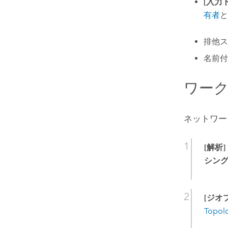
[入力
有者
と
排他ス
名前付
ワー
ネットワー
[解析]
シング
[ジオ
Topol