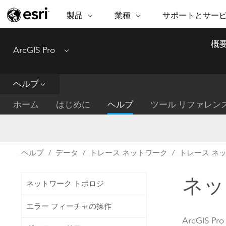
製品
業種
サポートとサー
ARCGIS
業種
サポートとサービス
機
概
ArcGIS Pro
Menu
ArcGIS の概要
建築・工業技術・建設
プロフェッショナル
非営利組
マ
Esri のエンタープライズ地理空間
コンサル
デ
テクニカル サポー
市民の安
プラットフォーム
ヘルプ
ビジネス
解
トレーニング
サイエン
ArcGIS Online
位
ホーム
はじめに
ヘルプ
ツール リファレン
自然保護
完全な SaaS マッピング プラット
地方自治
デ
フォーム
教育機関
空
持続可能
ArcGIS Pro
公共エネルギー
ヘルプ
データ
トレース ネットワーク
トレース ネ
電気通信
世界有数の GIS ソフトウェア
施設管理
ネッ
交通機関
ArcGIS Enterprise
ネットワーク トポロジ
保健福祉サービス
GIS とマッピングの基本的なシス
水道
エラー フィーチャの操作
テム
中央政府
ArcGIS Pro