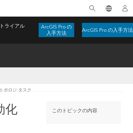
注目のトレーニング
注目の製品
注目のストーリー
注目
GIS について
イノベーションへの取り
組み
トライアル
ArcGIS Pro の
ArcGIS Pro の入手方法
合わせ
GIS とは
入手方法
スのアクセ
の実践
人工知能 (AI)
地理学的アプローチ
ロケーション インテリ
ジェンス
 更
デジタル トランスフォ
空間データ サイエンス: 解析を進化さ
ArcGIS Pro の概要
マップがライフラインとなるとき
The
ーメーション
品、開発
せる
トポロジ タスク
ArcGIS Pro は、Esri の世界をリードする
2024 年にブラジルで発生した歴史的な洪水
著: J
ー
デジタル ツイン
GIS デスクトップ アプリケーションであ
の際、GIS 技術を専門とする企業である
このインストラクター主導型のコースで
本書
ンド
り、マッピング、解析、データ管理に用い
Codex は、30 日間で 17 件の緊急洪水アプ
効化
は、データのパターンや関係性を明らかに
かつ
られています。 技術がどのようなものかを
リケーションを構築し、重要な救助活動を
このトピックの内容
するために使用される空間統計技術を探索
解決
確認したり、ハンズオンのインタラクティ
実現しました。
し、複雑な問題を解決する知見を引き出し
らか
ブ マップを試したり、製品の機能を調べた
ます。
ストーリーを読む
り、無料トライアルを開始したりします。
本書