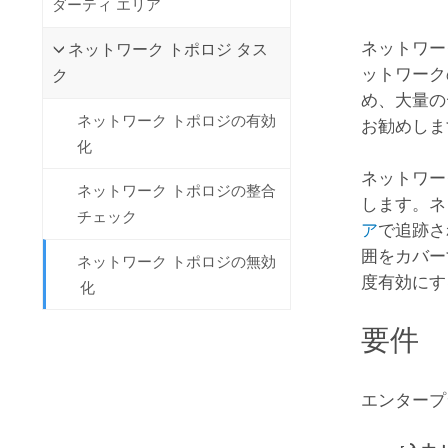
ダーティ エリア
開発者向けテクノロジー
自然資源
マッピング &amp; 空間解析アプリ
ネットワー
ネットワーク トポロジ タス
ケーションの構築
ットワーク
ク
すべての業種
め、大量の
ネットワーク トポロジの有効
お勧めしま
すべてのプロダクト
化
ネットワー
ネットワーク トポロジの整合
します。ネ
チェック
ア
で追跡さ
囲をカバー
ネットワーク トポロジの無効
度有効にす
化
要件
エンタープ