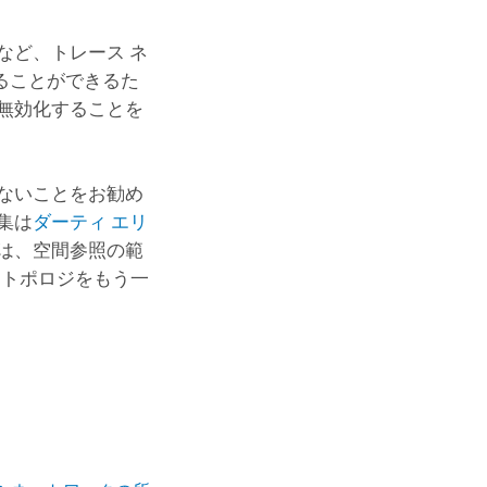
コースを探索
ArcGIS Pro の詳細
など、トレース ネ
ることができるた
無効化することを
ないことをお勧め
集は
ダーティ エリ
は、空間参照の範
 トポロジをもう一