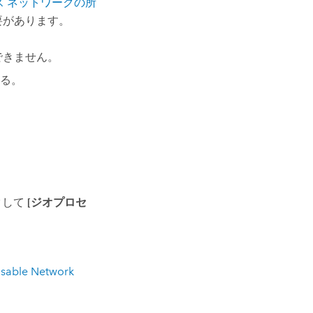
ス ネットワークの所
要があります。
できません。
る。
クして
[ジオプロセ
le Network