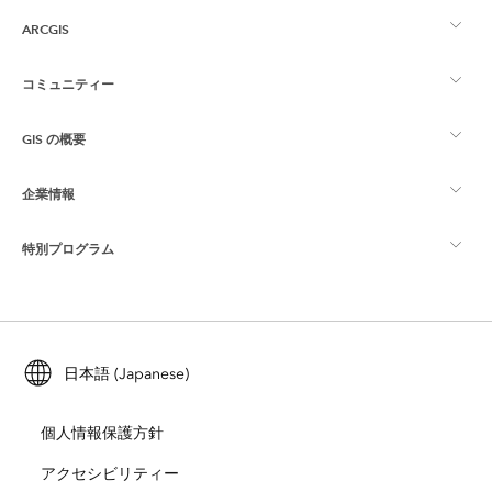
ARCGIS
コミュニティー
ArcGIS の概要
GIS の概要
Esri Community
マッピング
企業情報
GIS とは
ArcGIS ブログ
ArcGIS Pro
特別プログラム
Esri について
ロケーション インテリジェンス
業界ブログ
ArcGIS Enterprise
ArcGIS for Personal Use
Esri に連絡
トレーニング
ユーザー調査およびテスト
ArcGIS Online
ArcGIS for Student Use
日本語 (Japanese)
採用情報
ArcUser
Esri Young Professionals Network
開発者向けテクノロジー
自然保護
個人情報保護方針
オープンビジョン
ArcNews
イベント
ArcGIS Location Platform
アクセシビリティー