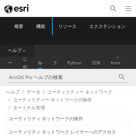
概要
機能
リソース
エクステンション
ArcGIS Pro
Menu
ツ
ー
ル
ヘルプ
は
ホ
ヘ
リ
Migrate
じ
ー
ル
フ
Python
SDK
from
め
ム
プ
ァ
ArcMap
に
レ
ン
ヘルプ
データ
ユーティリティー ネットワーク
ス
ユーティリティー ネットワークの操作
ターミナル管理
ユーティリティ ネットワークの操作
ユーティリティ ネットワーク レイヤーへのアクセス