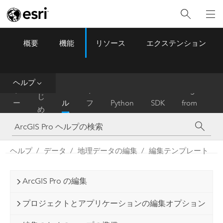
概要
機能
リソース
エクステンション
ArcGIS Pro
Menu
ツ
ー
ル
ヘルプ
は
ホ
ヘ
リ
Migrate
じ
ー
ル
フ
Python
SDK
from
め
ム
プ
ァ
ArcMap
に
レ
ン
ヘルプ
データ
地理データの編集
編集テンプレート
ス
ArcGIS Pro の編集
プロジェクトとアプリケーションの編集オプション