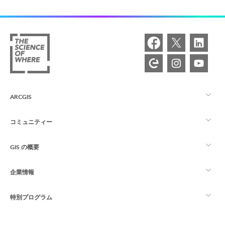
ARCGIS
コミュニティー
ArcGIS の概要
GIS の概要
Esri Community
マッピング
企業情報
GIS とは
ArcGIS ブログ
ArcGIS Pro
特別プログラム
Esri について
ロケーション インテリジェンス
業界ブログ
ArcGIS Enterprise
ArcGIS for Personal Use