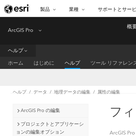
製品
業種
サポートとサー
ARCGIS
業種
サポートとサービス
機
概
ArcGIS Pro
Menu
ArcGIS の概要
建築・工業技術・建設
プロフェッショナル
非営利組
マ
Esri のエンタープライズ地理空間
コンサル
デ
テクニカル サポー
市民の安
プラットフォーム
ヘルプ
ビジネス
解
トレーニング
サイエン
ArcGIS Online
位
ホーム
はじめに
ヘルプ
ツール リファレン
自然保護
完全な SaaS マッピング プラット
地方自治
デ
フォーム
教育機関
空
持続可能
ArcGIS Pro
公共エネルギー
ヘルプ
データ
地理データの編集
属性の編集
電気通信
世界有数の GIS ソフトウェア
施設管理
フィ
交通機関
ArcGIS Enterprise
ArcGIS Pro の編集
保健福祉サービス
GIS とマッピングの基本的なシス
水道
プロジェクトとアプリケーシ
テム
中央政府
ョンの編集オプション
ArcGIS Pro