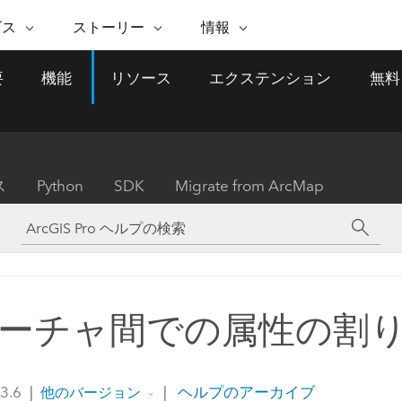
注目のイニシアティブ
ビス
ストーリー
情報
能
ESRI ストーリー
セルフサービス
ESRI について
ARCGIS の購入
ESRI に連絡
要
機能
リソース
エクステンション
無料
 サービス
織
ッピング
WhereNext Magazine
優れた地理空間情報活用へ
Esri について
ユーザー タイプ
ArcUser
サポートに問い
ータを空間的に表示および理解
エグゼクティブレベルのニ
の道
ArcGIS へのロールベー
ArcGIS ユーザー向け
ト
全
Esri のプログラムと取り組み
ュースと洞察
ス
的な技術リソース
析
Esri Community
ス
イベント
置情報を分析に活用
Esri ブログ
Esri ストア
ArcNews
ス
Python
SDK
Migrate from ArcMap
ArcGIS ブログ
実世界のグローバルな GIS
Esri の ArcGIS 製品
業界ニュースと ArcGIS
体
パートナー
ータ管理
技術革新
新情報
ドキュメント
間データの統合、編集、共有
購入方法
な開発
採用情報
インフラストラクチャ管理
Esri と The Science of Where
Esri 製品、パートナー製
ArcWatch
My Esri
GIS を活用して、最新の強靱で持続可能な未
メディアおよびアナリスト関
のポッドキャスト
者サブスクリプション
地理空間に関するニュ
来を創ります。 計画と運用に対する地理学
すべての機能
係者の方へ
ビジネスおよびテクノロジ
ス、見解、およびトレ
的アプローチは、インフラストラクチャ プ
ーチャ間での属性の割
ロジェクトが周囲の環境とどのように関連
ー リーダーの声
しているかをリーダーが理解するのに役立
ちます。
Esri に連絡
 3.6
|
|
ヘルプのアーカイブ
他のバージョン
すべてのストーリー
インフラストラクチャ管理の探索