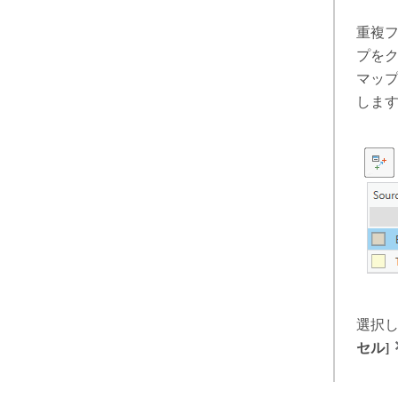
重複
プを
マッ
しま
選択
セル]