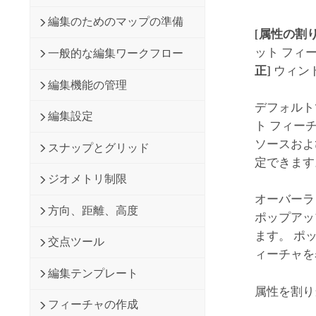
開発者向けテクノロジー
自然資源
編集のためのマップの準備
マッピング &amp; 空間解析アプリ
[属性の割
ケーションの構築
ット フィ
一般的な編集ワークフロー
すべての業種
正]
ウィン
編集機能の管理
すべてのプロダクト
デフォルト
編集設定
ト フィー
ソースおよ
スナップとグリッド
定できます
ジオメトリ制限
オーバーラ
方向、距離、高度
ポップアッ
ます。 ポ
交点ツール
ィーチャを
編集テンプレート
属性を割り
フィーチャの作成