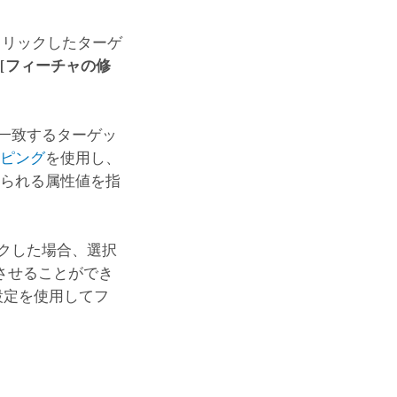
コースを探索
ArcGIS Pro の詳細
クリックしたターゲ
、
[フィーチャの修
一致するターゲッ
ッピング
を使用し、
てられる属性値を指
クした場合、選択
させることができ
設定を使用してフ