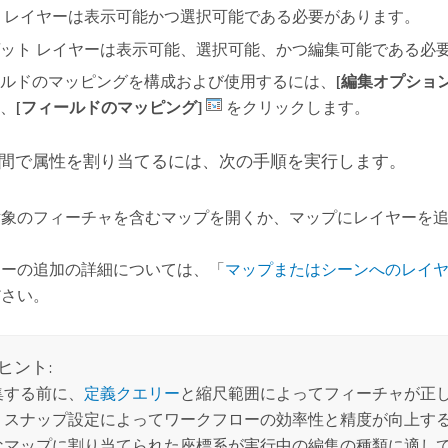
 レイヤーは表示可能かつ選択可能である必要があります。
ット レイヤーは表示可能、選択可能、かつ編集可能である必
ルドのマッピングを構成および使用するには、
[編集オプション
、
[フィールドのマッピング]
をクリックします。
間で属性を割り当てるには、次の手順を実行します。
対象のフィーチャを含むマップを開くか、マップにレイヤーを
ヤーの追加の詳細については、「
マップまたはシーンへのレイ
ださい。
ヒント:
集する前に、
定義クエリー
と縮尺範囲によってフィーチャが正
、スナップ設定によってワークフローの効率性と精度が向上す
なマップに割り当てられた座標系が実行中の編集の種類に適し