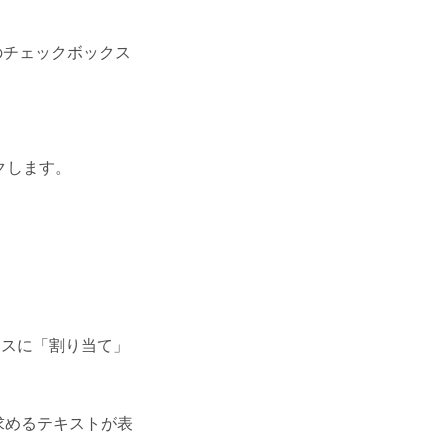
のチェックボックス
クします。
クスに「
割り当て
」
求めるテキストが表