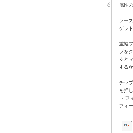
属性の
ソース
ゲット
重複
プを
るとマ
する
チッ
を押
ト フ
フィー