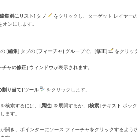
[編集別にリスト]
タブ
をクリックし、ターゲット レイヤー
をオンにします。
ンの
[編集]
タブの
[フィーチャ]
グループで、
[修正]
をクリッ
ーチャの修正]
ウィンドウが表示されます。
の割り当て]
ツール
をクリックします。
ルを検索するには、
[属性]
を展開するか、
[検索]
テキスト ボッ
力します。
ルが開き、ポインターにソース フィーチャをクリックするよう