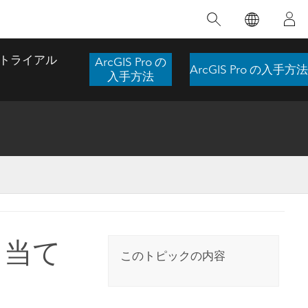
注目のトレーニング
注目の製品
注目のストーリー
注目
GIS について
イノベーションへの取り
組み
トライアル
ArcGIS Pro の
ArcGIS Pro の入手方法
合わせ
GIS とは
入手方法
スのアクセ
の実践
人工知能 (AI)
地理学的アプローチ
ロケーション インテリ
ジェンス
 更
デジタル トランスフォ
空間データ サイエンス: 解析を進化さ
ArcGIS Pro の概要
マップがライフラインとなるとき
The
ーメーション
品、開発
せる
ArcGIS Pro は、Esri の世界をリードする
2024 年にブラジルで発生した歴史的な洪水
著: J
ー
デジタル ツイン
GIS デスクトップ アプリケーションであ
の際、GIS 技術を専門とする企業である
このインストラクター主導型のコースで
本書
ンド
り、マッピング、解析、データ管理に用い
Codex は、30 日間で 17 件の緊急洪水アプ
り当て
は、データのパターンや関係性を明らかに
かつ
られています。 技術がどのようなものかを
リケーションを構築し、重要な救助活動を
このトピックの内容
するために使用される空間統計技術を探索
解決
確認したり、ハンズオンのインタラクティ
実現しました。
し、複雑な問題を解決する知見を引き出し
らか
ブ マップを試したり、製品の機能を調べた
ます。
ストーリーを読む
り、無料トライアルを開始したりします。
本書