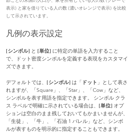
郡ごとの米国の人口が、家を所有している人の数 (グレーで
表示) と家を借りている人の数 (濃いオレンジで表示) を比較
して示されています。
凡例の表示設定
[シンボル]
と
[単位]
に特定の単語を入力すること
で、ドット密度シンボルを定義する表現をカスタマイ
ズできます。
デフォルトでは、
[シンボル]
は「
ドット
」として表さ
れますが、「Square」、「Star」、「Cow」など、
シンボルを表す用語を指定できます。 シンボル クラ
ス ラベルで明確に示されている場合は、
[単位]
オプ
ションは空白のまま残しておいてもかまいませんが、
「生徒」、「牛」、「石油 1 バレル」など、シンボ
ルが表すものを明示的に指定することもできます。