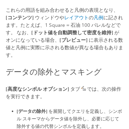
これらの用語を組み合わせると凡例の表現となり、
[コンテンツ]
ウィンドウや
レイアウト
の
凡例
に記され
ます。たとえば、1 Square = 石油 100 バレルなどで
す。 なお、
[ドット値を自動調整して密度を維持]
が
オンになっている場合、
[プレビュー]
に表示される数
値と凡例に実際に示される数値が異なる場合もありま
す。
データの除外とマスキング
[高度なシンボル オプション]
タブ
では、次の操作
を実行できます。
[データの除外]
を展開してクエリを定義し、シンボ
ル スキーマからデータ値を除外し、必要に応じて
除外する値の代替シンボルを定義します。