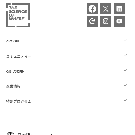
ARCGIS
コミュニティー
ArcGIS の概要
GIS の概要
Esri Community
マッピング
企業情報
GIS とは
ArcGIS ブログ
ArcGIS Pro
特別プログラム
Esri について
ロケーション インテリジェンス
業界ブログ
ArcGIS Enterprise
ArcGIS for Personal Use
Esri に連絡
トレーニング
ユーザー調査およびテスト
ArcGIS Online
ArcGIS for Student Use