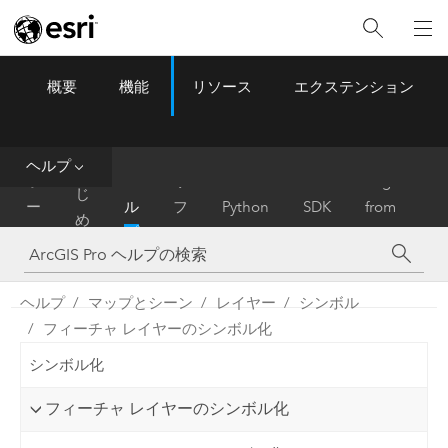
概要
機能
リソース
エクステンション
ArcGIS Pro
Menu
ツ
ー
ル
ヘルプ
は
ホ
ヘ
リ
Migrate
じ
ー
ル
フ
Python
SDK
from
め
ム
プ
ァ
ArcMap
に
レ
ン
ヘルプ
マップとシーン
レイヤー
シンボル
ス
フィーチャ レイヤーのシンボル化
シンボル化
フィーチャ レイヤーのシンボル化