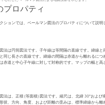
のプロパティ
クションでは、ベールマン図法のプロパティについて説明
線
図法は円筒図法です。子午線は等間隔の直線です。緯線と
と同じ長さの直線です。緯線の間隔は赤道から離れるにつ
は赤道と中心子午線に対して対称的です。マップの幅と高さの比
法は、正積 (等面積) 図法です。縮尺は、北緯 30°および南
形状、方向、角度、および距離の歪みは、標準緯線から離