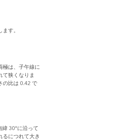
します。
両極は、子午線に
れて狭くなりま
は 0.42 で
緯 30°に沿って
れるにつれて大き