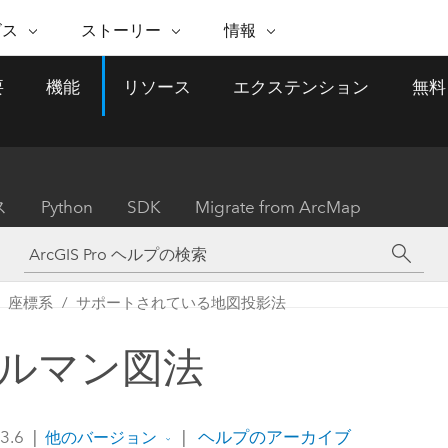
注目のイニシアティブ
ビス
ストーリー
情報
能
ESRI ストーリー
セルフサービス
ESRI について
ARCGIS の購入
ESRI に連絡
要
機能
リソース
エクステンション
無料
 サービス
織
ッピング
WhereNext Magazine
優れた地理空間情報活用へ
Esri について
ユーザー タイプ
ArcUser
サポートに問い
ータを空間的に表示および理解
エグゼクティブレベルのニ
の道
ArcGIS へのロールベー
ArcGIS ユーザー向け
ト
全
Esri のプログラムと取り組み
ュースと洞察
ス
的な技術リソース
析
Esri Community
ス
イベント
置情報を分析に活用
Esri ブログ
Esri ストア
ArcNews
ス
Python
SDK
Migrate from ArcMap
ArcGIS ブログ
実世界のグローバルな GIS
Esri の ArcGIS 製品
業界ニュースと ArcGIS
体
パートナー
ータ管理
技術革新
新情報
ドキュメント
間データの統合、編集、共有
購入方法
な開発
採用情報
インフラストラクチャ管理
Esri と The Science of Where
Esri 製品、パートナー製
ArcWatch
My Esri
座標系
サポートされている地図投影法
GIS を活用して、最新の強靱で持続可能な未
メディアおよびアナリスト関
のポッドキャスト
者サブスクリプション
地理空間に関するニュ
来を創ります。 計画と運用に対する地理学
すべての機能
係者の方へ
ビジネスおよびテクノロジ
ス、見解、およびトレ
的アプローチは、インフラストラクチャ プ
ルマン図法
ロジェクトが周囲の環境とどのように関連
ー リーダーの声
しているかをリーダーが理解するのに役立
ちます。
Esri に連絡
 3.6
|
|
ヘルプのアーカイブ
他のバージョン
すべてのストーリー
インフラストラクチャ管理の探索