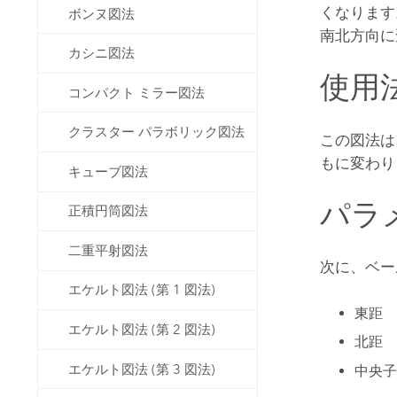
くなります。
ボンヌ図法
南北方向に
カシニ図法
使用
コンパクト ミラー図法
クラスター パラボリック図法
この図法は
もに変わり
キューブ図法
パラ
正積円筒図法
二重平射図法
次に、ベー
エケルト図法 (第 1 図法)
東距
エケルト図法 (第 2 図法)
北距
エケルト図法 (第 3 図法)
中央子