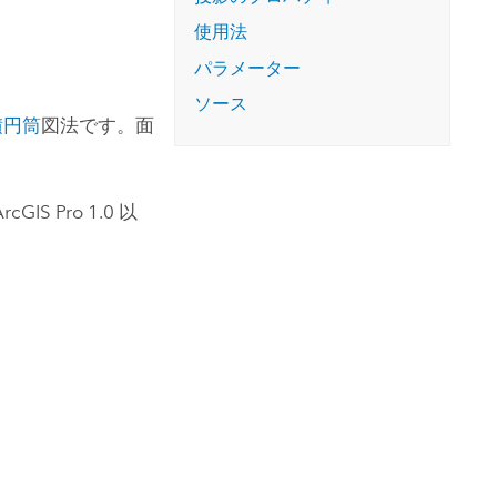
コースを探索
ArcGIS Pro の詳細
使用法
パラメーター
ソース
積円筒
図法です。面
ArcGIS Pro
1.0 以