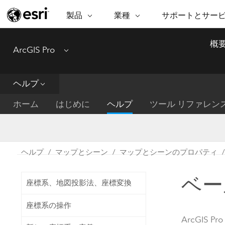
製品
業種
サポートとサー
ARCGIS
業種
サポートとサービス
機
概
ArcGIS Pro
Menu
ArcGIS の概要
建築・工業技術・建設
プロフェッショナル
非営利組
マ
Esri のエンタープライズ地理空間
コンサル
デ
テクニカル サポー
市民の安
プラットフォーム
ヘルプ
ビジネス
解
トレーニング
サイエン
ArcGIS Online
位
ホーム
はじめに
ヘルプ
ツール リファレン
自然保護
完全な SaaS マッピング プラット
地方自治
デ
フォーム
教育機関
空
持続可能
ArcGIS Pro
公共エネルギー
ヘルプ
マップとシーン
マップとシーンのプロパティ
電気通信
世界有数の GIS ソフトウェア
施設管理
ベー
交通機関
ArcGIS Enterprise
座標系、地図投影法、座標変換
保健福祉サービス
GIS とマッピングの基本的なシス
水道
座標系の操作
テム
中央政府
ArcGIS Pro