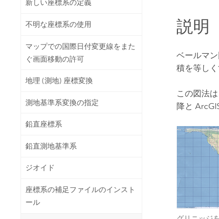
新しい座標系の定義
開発者向けテクノロジー
自然資源
マッピング &amp; 空間解析アプリ
説明
不明な座標系の使用
ケーションの構築
すべての業種
マップでの国際日付変更線をまた
ベールマン
ぐ画面移動の許可
すべてのプロダクト
積を等しく
地理 (測地) 座標変換
この図法は、
測地基準系変換の指定
降と
ArcGI
鉛直座標系
鉛直測地基準系
ジオイド
座標系の補足ファイルのインスト
ール
グリニッジ