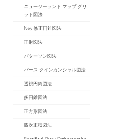
ニュージーランド マップ グリ
ッド図法
Ney 修正円錐図法
正射図法
パターソン図法
パース クインカンシャル図法
透視円筒図法
多円錐図法
正方形図法
四次正積図法
Rectified Skew Orthomorphc