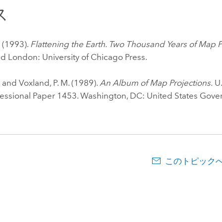
ス
. (1993).
Flattening the Earth. Two Thousand Years of Map P
d London: University of Chicago Press.
. and Voxland, P. M. (1989).
An Album of Map Projections.
U.
fessional Paper 1453. Washington, DC: United States Gove
このトピック