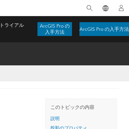
注目のトレーニング
注目の製品
注目のストーリー
注目
GIS について
イノベーションへの取り
組み
トライアル
ArcGIS Pro の
ArcGIS Pro の入手方法
合わせ
GIS とは
入手方法
スのアクセ
の実践
人工知能 (AI)
地理学的アプローチ
ロケーション インテリ
ジェンス
 更
デジタル トランスフォ
空間データ サイエンス: 解析を進化さ
ArcGIS Pro の概要
マップがライフラインとなるとき
The
ーメーション
品、開発
せる
ArcGIS Pro は、Esri の世界をリードする
2024 年にブラジルで発生した歴史的な洪水
著: J
ー
デジタル ツイン
GIS デスクトップ アプリケーションであ
の際、GIS 技術を専門とする企業である
このインストラクター主導型のコースで
本書
ンド
り、マッピング、解析、データ管理に用い
Codex は、30 日間で 17 件の緊急洪水アプ
は、データのパターンや関係性を明らかに
かつ
られています。 技術がどのようなものかを
リケーションを構築し、重要な救助活動を
このトピックの内容
するために使用される空間統計技術を探索
解決
確認したり、ハンズオンのインタラクティ
実現しました。
し、複雑な問題を解決する知見を引き出し
らか
ブ マップを試したり、製品の機能を調べた
説明
ます。
ストーリーを読む
り、無料トライアルを開始したりします。
本書
投影のプロパティ