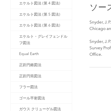
エケルト図法 (第 4 図法)
ソー
エケルト図法 (第 5 図法)
Snyder, J. P
エケルト図法 (第 6 図法)
Chicago an
エケルト・グレイフェンドル
Snyder, J. P
フ図法
Survey Pro
Equal Earth
Office.
正距円錐図法
正距円筒図法
フラー図法
ゴール平射図法
ガウス クリューゲル図法