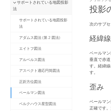
サポートされている地図投影
投影
法
サポートされている地図投影
次のサブセ
法
経緯
アダムス図法 (第 2 図法)
エイトフ図法
ベールマン
垂直で赤道
アルベルス図法
す。経緯線
アスペクト適応円筒図法
す。
正距方位図法
歪み
ベールマン図法
ベールマン図
ベルクハウス星型図法
正確です。