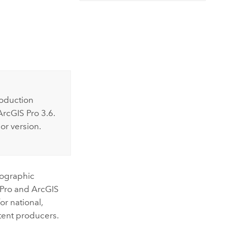
コースを探索
ArcGIS Pro の詳細
oduction
ArcGIS Pro 3.6
.
ior version.
eographic
Pro
and
ArcGIS
or national,
ntent producers.