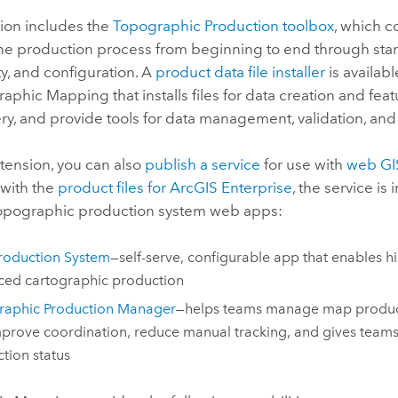
sion includes the
Topographic Production toolbox
, which c
he production process from beginning to end through stan
ty, and configuration. A
product data file installer
is availab
raphic Mapping
that installs files for data creation and fea
y, and provide tools for data management, validation, and v
tension, you can also
publish a service
for use with
web GIS
with the
product files for
ArcGIS Enterprise
, the service is
topographic production system web apps:
roduction System
—self-serve, configurable app that enables hi
ed cartographic production
raphic Production Manager
—helps teams manage map product
mprove coordination, reduce manual tracking, and gives teams 
tion status