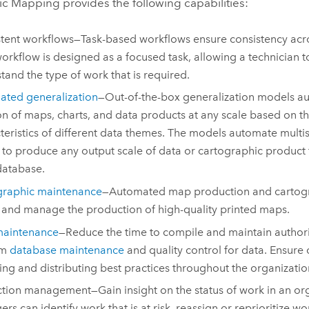
ic Mapping
provides the following capabilities:
tent workflows—Task-based workflows ensure consistency acr
orkflow is designed as a focused task, allowing a technician t
tand the type of work that is required.
ted generalization
—Out-of-the-box generalization models a
on of maps, charts, and data products at any scale based on t
teristics of different data themes. The models automate mult
s to produce any output scale of data or cartographic product 
database.
graphic maintenance
—Automated map production and cartogr
 and manage the production of high-quality printed maps.
maintenance
—Reduce the time to compile and maintain authori
rm
database maintenance
and quality control for data. Ensure
ing and distributing best practices throughout the organizatio
tion management—Gain insight on the status of work in an org
rs can identify work that is at risk, reassign or reprioritize w