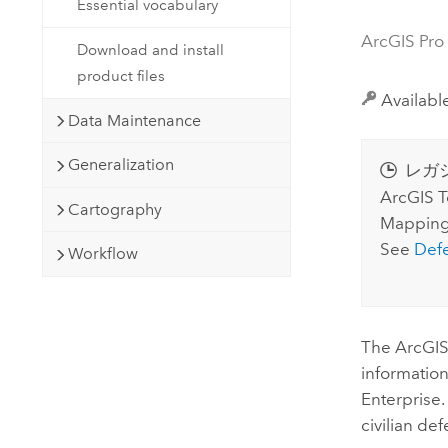
Essential vocabulary
開発者向けテクノロジー
自然資源
マッピング &amp; 空間解析アプリ
ArcGIS Pro
Download and install
ケーションの構築
product files
すべての業種
Availabl
Data Maintenance
すべてのプロダクト
Generalization
レガ
ArcGIS 
Cartography
Mappin
See
Def
Workflow
The
ArcGI
information
Enterprise
civilian de