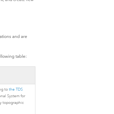
cations and are
llowing table:
ing to
the TDS
onal System for
ly topographic