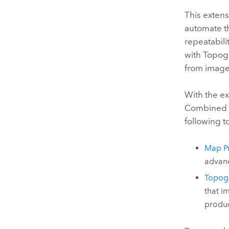
This exten
automate t
repeatabili
with
Topog
from imager
With the ex
Combined 
following 
Map P
advanc
Topog
that i
produc