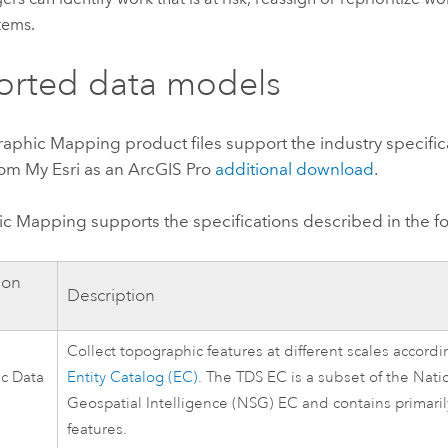
tems.
orted data models
raphic Mapping
product files support the industry specifi
from
My Esri
as an
ArcGIS Pro
additional download
.
ic Mapping
supports the specifications described in the fo
ion
Description
Collect topographic features at different scales accord
c Data
Entity Catalog (EC)
. The TDS EC is a subset of the Nati
)
Geospatial Intelligence (NSG) EC and contains primari
features.