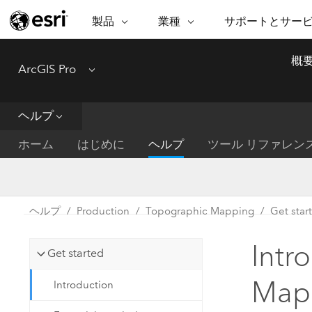
製品
業種
サポートとサー
ARCGIS
業種
サポートとサービス
機
概
ArcGIS Pro
Menu
ArcGIS の概要
建築・工業技術・建設
プロフェッショナル
非営利組
マ
Esri のエンタープライズ地理空間
コンサル
デ
テクニカル サポー
市民の安
プラットフォーム
ヘルプ
ビジネス
解
トレーニング
サイエン
ArcGIS Online
位
ホーム
はじめに
ヘルプ
ツール リファレン
自然保護
完全な SaaS マッピング プラット
地方自治
デ
フォーム
教育機関
空
持続可能
ArcGIS Pro
公共エネルギー
ヘルプ
Production
Topographic Mapping
Get star
電気通信
世界有数の GIS ソフトウェア
施設管理
Intr
交通機関
ArcGIS Enterprise
Get started
保健福祉サービス
GIS とマッピングの基本的なシス
水道
Map
Introduction
テム
中央政府