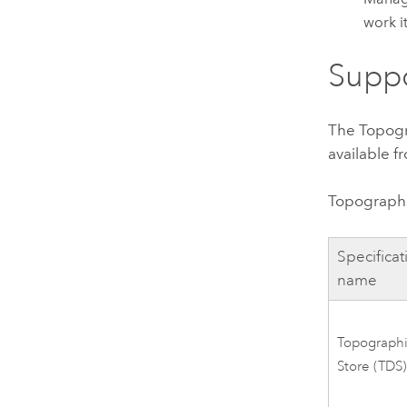
work i
Supp
The
Topog
available 
Topograph
Specificat
name
Topographi
Store (TDS