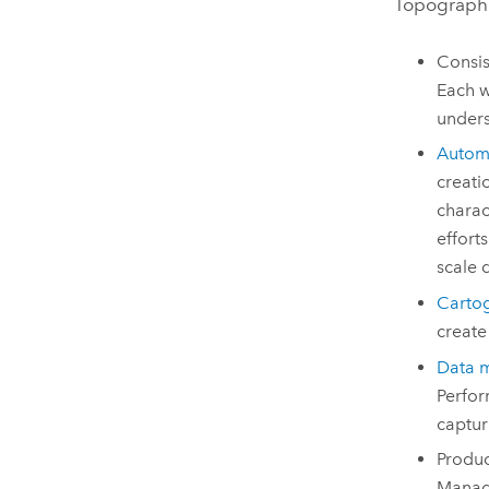
Topograph
Consis
Each w
unders
Automa
creati
charac
effort
scale 
Carto
create
Data 
Perfo
captur
Produc
Manage