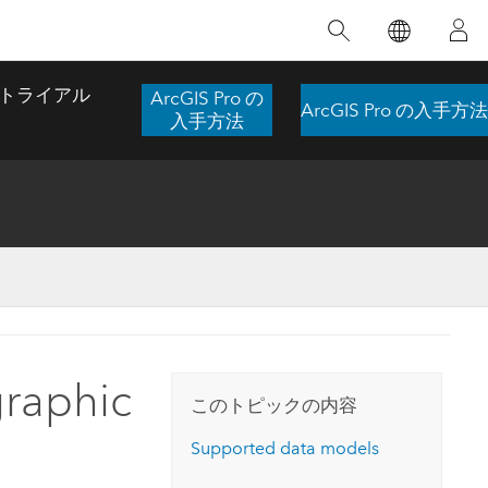
注目のトレーニング
注目の製品
注目のストーリー
注目
GIS について
イノベーションへの取り
組み
トライアル
ArcGIS Pro の
ArcGIS Pro の入手方法
合わせ
GIS とは
入手方法
スのアクセ
の実践
人工知能 (AI)
地理学的アプローチ
ロケーション インテリ
ジェンス
 更
デジタル トランスフォ
空間データ サイエンス: 解析を進化さ
ArcGIS Pro の概要
マップがライフラインとなるとき
The
ーメーション
品、開発
せる
ArcGIS Pro は、Esri の世界をリードする
2024 年にブラジルで発生した歴史的な洪水
著: J
ー
デジタル ツイン
GIS デスクトップ アプリケーションであ
の際、GIS 技術を専門とする企業である
このインストラクター主導型のコースで
本書
ンド
り、マッピング、解析、データ管理に用い
Codex は、30 日間で 17 件の緊急洪水アプ
graphic
は、データのパターンや関係性を明らかに
かつ
られています。 技術がどのようなものかを
リケーションを構築し、重要な救助活動を
このトピックの内容
するために使用される空間統計技術を探索
解決
確認したり、ハンズオンのインタラクティ
実現しました。
し、複雑な問題を解決する知見を引き出し
らか
ブ マップを試したり、製品の機能を調べた
Supported data models
ます。
ストーリーを読む
り、無料トライアルを開始したりします。
本書