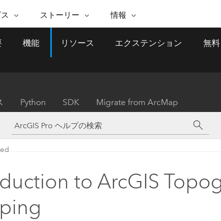
注目のイニシアティブ
ビス
ストーリー
情報
能
ESRI ストーリー
セルフサービス
ESRI について
ARCGIS の購入
ESRI に連絡
要
機能
リソース
エクステンション
無料
 サービス
織
ッピング
WhereNext Magazine
優れた地理空間情報活用へ
Esri について
ユーザー タイプ
ArcUser
サポートに問い
ータを空間的に表示および理解
エグゼクティブレベルのニ
の道
ArcGIS へのロールベー
ArcGIS ユーザー向け
ト
全
Esri のプログラムと取り組み
ュースと洞察
ス
的な技術リソース
析
Esri Community
ス
イベント
置情報を分析に活用
Esri ブログ
Esri ストア
ArcNews
ス
Python
SDK
Migrate from ArcMap
ArcGIS ブログ
実世界のグローバルな GIS
Esri の ArcGIS 製品
業界ニュースと ArcGIS
体
パートナー
ータ管理
技術革新
新情報
ドキュメント
間データの統合、編集、共有
購入方法
な開発
採用情報
インフラストラクチャ管理
Esri と The Science of Where
Esri 製品、パートナー製
ArcWatch
My Esri
ted
GIS を活用して、最新の強靱で持続可能な未
メディアおよびアナリスト関
のポッドキャスト
者サブスクリプション
地理空間に関するニュ
来を創ります。 計画と運用に対する地理学
すべての機能
係者の方へ
ビジネスおよびテクノロジ
ス、見解、およびトレ
的アプローチは、インフラストラクチャ プ
oduction to ArcGIS Topo
ロジェクトが周囲の環境とどのように関連
ー リーダーの声
しているかをリーダーが理解するのに役立
ping
ちます。
Esri に連絡
すべてのストーリー
インフラストラクチャ管理の探索