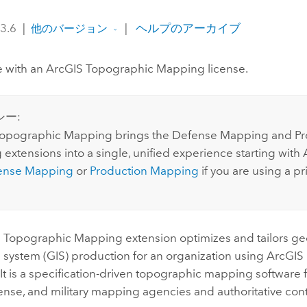
 3.6
|
|
ヘルプのアーカイブ
他のバージョン
e with an
ArcGIS Topographic Mapping
license.
シー:
Topographic Mapping
brings the
Defense Mapping
and
Pr
g
extensions into a single, unified experience starting with
ense Mapping
or
Production Mapping
if you are using a pr
S Topographic Mapping
extension optimizes and tailors g
 system (GIS) production for an organization using
ArcGIS 
. It is a specification-driven topographic mapping software f
fense, and military mapping agencies and authoritative co