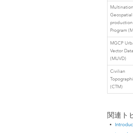
Multinatio
Geospatial
production
Program (
MGCP Urb
Vector Dat
(MUVD)
Civilian
Topograph
(CTM)
関連ト
Introdu