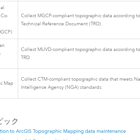
nal
 Co-
Collect MGCP-compliant topographic data according t
Technical Reference Document (TRD).
MGCP)
an
Collect MUVD-compliant topographic data according t
a
TRD.
Collect CTM-compliant topographic data that meets Na
ic Map
Intelligence Agency (NGA) standards.
ピック
ction to ArcGIS Topographic Mapping data maintenance