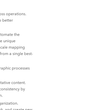
oss operations.
o better
utomate the
he unique
iscale mapping
from a single best-
aphic processes
tative content.
 consistency by
n.
anization.
ork, and create new