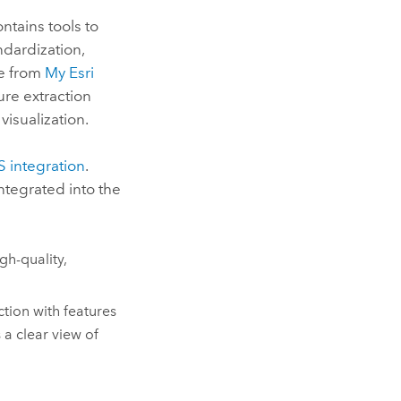
ontains tools to
dardization,
le from
My Esri
ture extraction
isualization.
 integration
.
 integrated into the
gh-quality,
ion with features
a clear view of