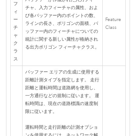
フ
チャ、入力フィーチャの属性、およ
ィ
び各バッファー内のポイントの数、
ー
Feature
ラインの長さ、ポリゴンの面積、バ
チ
Class
ッファー内のフィーチャについての
ャ
統計に関する新しい属性が格納され
ク
る出力ポリゴン フィーチャクラス。
ラ
ス
バッファー エリアの生成に使用する
距離計測タイプを指定します。 走行
距離と運転時間は道路網を使用し、
一方通行などの規制に従います。 運
転時間は、現在の道路標識の速度制
限に従います。
運転時間と走行距離の計測オプショ
ンを使用するには、ネットワーク解