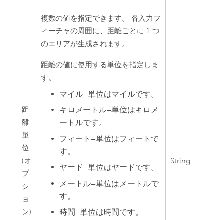
複数の値を指定できます。 各入力フ
ィーチャの周囲に、距離ごとに 1 つ
のエリアが生成されます。
距離の値に使用する単位を指定しま
す。
マイル
—
単位はマイルです。
距
キロメートル
—
単位はキロメ
離
ートルです。
単
フィート
—
単位はフィートで
位
す。
(オ
String
ヤード
—
単位はヤードです。
プ
メートル
—
単位はメートルで
シ
す。
ョ
ン)
時間
—
単位は時間です。