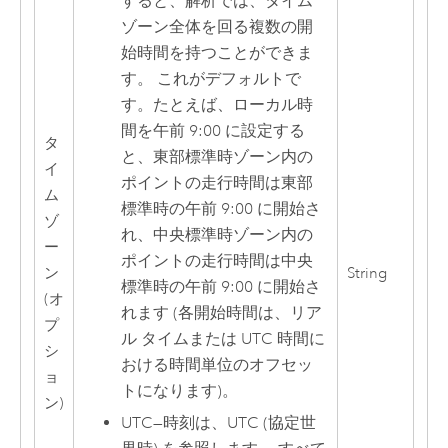
すると、解析では、タイム
ゾーン全体を回る複数の開
始時間を持つことができま
す。 これがデフォルトで
す。たとえば、ローカル時
間を午前 9:00 に設定する
タ
と、東部標準時ゾーン内の
イ
ポイントの走行時間は東部
ム
標準時の午前 9:00 に開始さ
ゾ
れ、中央標準時ゾーン内の
ー
ポイントの走行時間は中央
ン
String
標準時の午前 9:00 に開始さ
(オ
れます (各開始時間は、リア
プ
ル タイムまたは UTC 時間に
シ
おける時間単位のオフセッ
ョ
トになります)。
ン)
UTC
—
時刻は、UTC (協定世