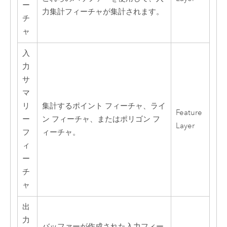
ー
力集計フィーチャが集計されます。
チ
ャ
入
力
サ
マ
リ
集計するポイント フィーチャ、ライ
Feature
ー
ン フィーチャ、またはポリゴン フ
Layer
フ
ィーチャ。
ィ
ー
チ
ャ
出
力
バッファーが作成された入力フィー