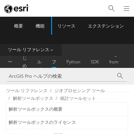
概要
機能
リソース
エクステンション
ArcGIS Pro
Menu
ツ
ー
ル
ツール リファレンス
は
ホ
ヘ
リ
Migrate
じ
ー
ル
フ
Python
SDK
from
め
ム
プ
ァ
ArcMap
に
レ
ン
ツール リファレンス
ジオプロセシング ツール
ス
解析ツールボックス
統計ツールセット
解析ツールボックスの概要
解析ツールボックスのライセンス