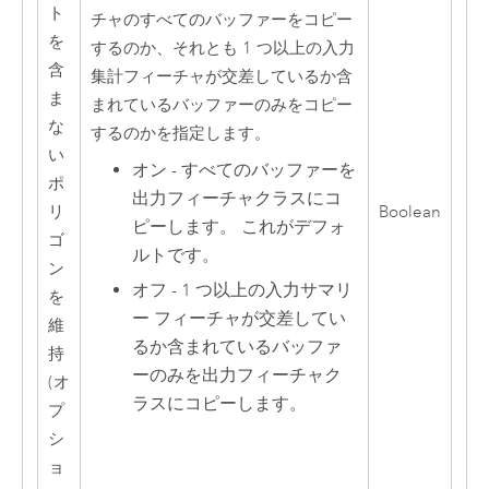
ト
チャのすべてのバッファーをコピー
を
するのか、それとも 1 つ以上の入力
含
集計フィーチャが交差しているか含
ま
まれているバッファーのみをコピー
な
するのかを指定します。
い
オン - すべてのバッファーを
ポ
出力フィーチャクラスにコ
リ
Boolean
ピーします。 これがデフォ
ゴ
ルトです。
ン
オフ - 1 つ以上の入力サマリ
を
ー フィーチャが交差してい
維
るか含まれているバッファ
持
ーのみを出力フィーチャク
(オ
ラスにコピーします。
プ
シ
ョ