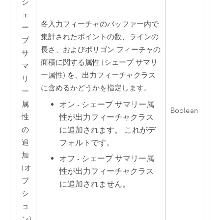
シ
ェ
各入力フィーチャのバッファー内で
ー
集計されたポイントの数、ラインの
プ
長さ、およびポリゴン フィーチャの
サ
面積に関する属性 (シェープ サマリ
マ
ー属性) を、出力フィーチャクラス
リ
に含めるかどうかを指定します。
ー
オン - シェープ サマリー属
属
Boolean
性が出力フィーチャクラス
性
に追加されます。 これがデ
の
フォルトです。
追
加
オフ - シェープ サマリー属
(オ
性が出力フィーチャクラス
プ
に追加されません。
シ
ョ
ン)