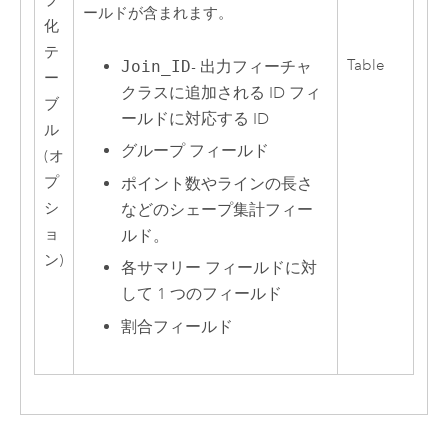
プ
ールドが含まれます。
化
テ
Table
Join_ID
- 出力フィーチャ
ー
クラスに追加される ID フィ
ブ
ールドに対応する ID
ル
グループ フィールド
(オ
プ
ポイント数やラインの長さ
シ
などのシェープ集計フィー
ョ
ルド。
ン)
各サマリー フィールドに対
して 1 つのフィールド
割合フィールド