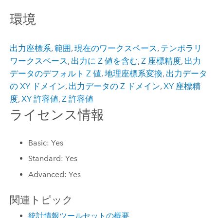
環境
出力座標系
,
範囲
,
現在のワークスペース
,
テンポラリ
ワークスペース
,
出力に Z 値を含む
,
Z 座標精度
,
出力
データのデフォルト Z 値
,
地理座標系変換
,
出力データ
の XY ドメイン
,
出力データの Z ドメイン
,
XY 座標精
度
,
XY 許容値
,
Z 許容値
ライセンス情報
Basic: Yes
Standard: Yes
Advanced: Yes
関連トピック
統計情報ツールセットの概要