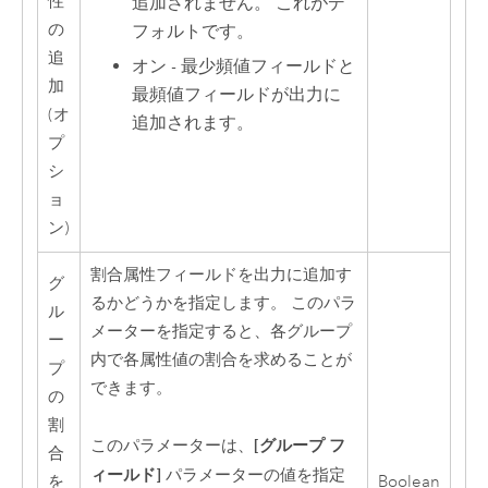
性
追加されません。 これがデ
の
フォルトです。
追
オン - 最少頻値フィールドと
加
最頻値フィールドが出力に
(オ
追加されます。
プ
シ
ョ
ン)
割合属性フィールドを出力に追加す
グ
るかどうかを指定します。 このパラ
ル
メーターを指定すると、各グループ
ー
内で各属性値の割合を求めることが
プ
できます。
の
割
[グループ フ
このパラメーターは、
合
ィールド]
パラメーターの値を指定
を
Boolean