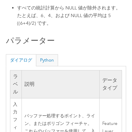
すべての統計計算から NULL 値が除外されます。
たとえば、6、4、および NULL 値の平均は 5
((6+4)/2) です。
パラメーター
ダイアログ
Python
ラ
データ
ベ
説明
タイプ
ル
入
力
バッファー処理するポイント、ライ
フ
ン、またはポリゴン フィーチャ。
Feature
ィ
これらのバッファーを使用して、入
Layer