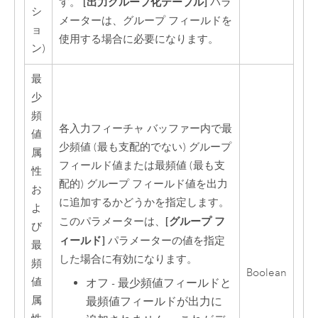
[出力グループ化テーブル]
す。
パラ
シ
メーターは、グループ フィールドを
ョ
使用する場合に必要になります。
ン)
最
少
頻
各入力フィーチャ バッファー内で最
値
少頻値 (最も支配的でない) グループ
属
フィールド値または最頻値 (最も支
性
配的) グループ フィールド値を出力
お
に追加するかどうかを指定します。
よ
[グループ フ
このパラメーターは、
び
ィールド]
パラメーターの値を指定
最
した場合に有効になります。
頻
Boolean
値
オフ - 最少頻値フィールドと
属
最頻値フィールドが出力に