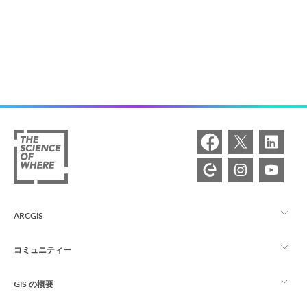
ARCGIS
コミュニティー
ArcGIS の概要
GIS の概要
Esri Community
マッピング