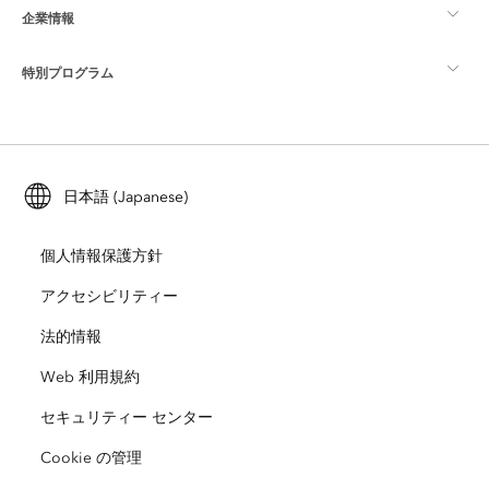
企業情報
GIS とは
ArcGIS ブログ
ArcGIS Pro
特別プログラム
Esri について
ロケーション インテリジェンス
業界ブログ
ArcGIS Enterprise
ArcGIS for Personal Use
Esri に連絡
トレーニング
ユーザー調査およびテスト
ArcGIS Online
ArcGIS for Student Use
日本語 (Japanese)
採用情報
ArcUser
Esri Young Professionals Network
開発者向けテクノロジー
自然保護
個人情報保護方針
オープンビジョン
ArcNews
イベント
ArcGIS Location Platform
アクセシビリティー
災害対応
パートナー
ArcWatch
法的情報
Esri ストア
教育機関
Web 利用規約
企業行動規範
Esri Press
ArcGIS Architecture Center
セキュリティー センター
非営利組織
環境および持続可能性の取り組み
Esri ビデオ
Cookie の管理