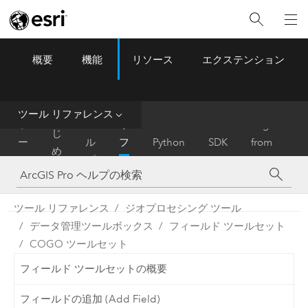
概要
機能
リソース
エクステンション
ArcGIS Pro
Menu
ツ
ー
ル
ツール リファレンス
は
ホ
ヘ
リ
Migrate
じ
ー
ル
フ
Python
SDK
from
め
ム
プ
ァ
ArcMap
に
レ
ン
ツール リファレンス
ジオプロセシング ツール
ス
データ管理ツールボックス
フィールド ツールセット
COGO ツールセット
フィールド ツールセットの概要
フィールドの追加 (Add Field)