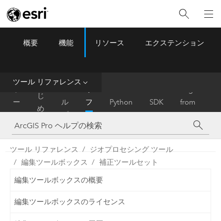
概要
機能
リソース
エクステンション
ArcGIS Pro
Menu
ツ
ー
ル
ツール リファレンス
は
ホ
ヘ
リ
Migrate
じ
ー
ル
フ
Python
SDK
from
め
ム
プ
ァ
ArcMap
に
レ
ン
ツール リファレンス
ジオプロセシング ツール
ス
編集ツールボックス
補正ツールセット
編集ツールボックスの概要
編集ツールボックスのライセンス