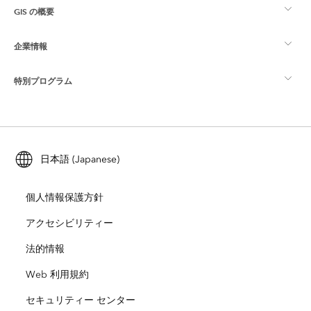
GIS の概要
Esri Community
マッピング
企業情報
GIS とは
ArcGIS ブログ
ArcGIS Pro
特別プログラム
Esri について
ロケーション インテリジェンス
業界ブログ
ArcGIS Enterprise
ArcGIS for Personal Use
Esri に連絡
トレーニング
ユーザー調査およびテスト
ArcGIS Online
ArcGIS for Student Use
日本語 (Japanese)
採用情報
ArcUser
Esri Young Professionals Network
開発者向けテクノロジー
自然保護
個人情報保護方針
オープンビジョン
ArcNews
イベント
ArcGIS Location Platform
アクセシビリティー
災害対応
パートナー
ArcWatch
法的情報
Esri ストア
教育機関
Web 利用規約
企業行動規範
Esri Press
ArcGIS Architecture Center
セキュリティー センター